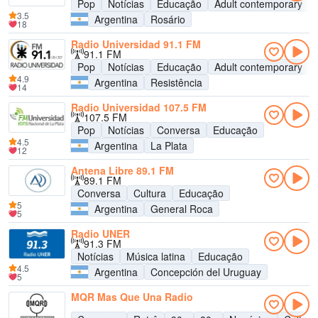
Pop
Notícias
Educação
Adult contemporary
3.5
Argentina
Rosário
18
Radio Universidad 91.1 FM
91.1 FM
Pop
Notícias
Educação
Adult contemporary
4.9
Argentina
Resistência
14
Radio Universidad 107.5 FM
107.5 FM
Pop
Notícias
Conversa
Educação
4.5
Argentina
La Plata
12
Antena Libre 89.1 FM
89.1 FM
Conversa
Cultura
Educação
5
Argentina
General Roca
5
Radio UNER
91.3 FM
Notícias
Música latina
Educação
4.5
Argentina
Concepción del Uruguay
5
MQR Mas Que Una Radio