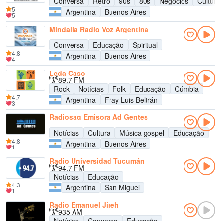
Conversa
Retrô
90s
80s
Negócios
Cultura
5
Argentina
Buenos Aires
5
Mindalia Radio Voz Argentina
Conversa
Educação
Spiritual
4.8
Argentina
Buenos Aires
4
Leda Caso
89.7 FM
Rock
Notícias
Folk
Educação
Cúmbia
4.7
Argentina
Fray Luis Beltrán
3
Radiosag Emisora Ad Gentes
Notícias
Cultura
Música gospel
Educação
4.8
Argentina
Buenos Aires
1
Radio Universidad Tucumán
94.7 FM
Notícias
Educação
4.3
Argentina
San Miguel
1
Radio Emanuel Jireh
935 AM
Notícias
Conversa
Educação