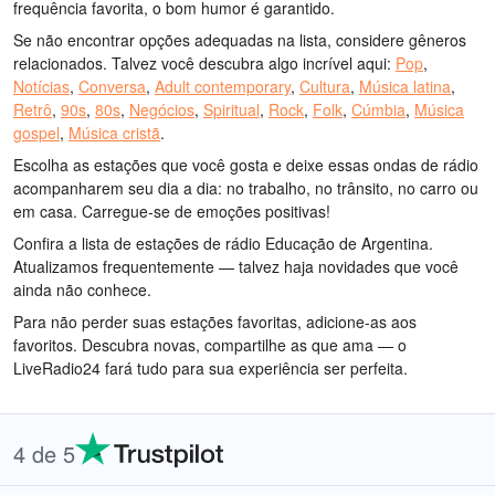
frequência favorita, o bom humor é garantido.
Se não encontrar opções adequadas na lista, considere gêneros
relacionados. Talvez você descubra algo incrível aqui:
Pop
,
Notícias
,
Conversa
,
Adult contemporary
,
Cultura
,
Música latina
,
Retrô
,
90s
,
80s
,
Negócios
,
Spiritual
,
Rock
,
Folk
,
Cúmbia
,
Música
gospel
,
Música cristã
.
Escolha as estações que você gosta e deixe essas ondas de rádio
acompanharem seu dia a dia: no trabalho, no trânsito, no carro ou
em casa. Carregue-se de emoções positivas!
Confira a lista de estações de rádio Educação de Argentina.
Atualizamos frequentemente — talvez haja novidades que você
ainda não conhece.
Para não perder suas estações favoritas, adicione-as aos
favoritos. Descubra novas, compartilhe as que ama — o
LiveRadio24 fará tudo para sua experiência ser perfeita.
4 de 5