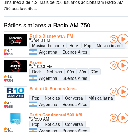
uma média de 4.2. Mais de 250 usuários adicionaram Radio AM
750 aos favoritos.
Rádios similares a Radio AM 750
Radio Disney 94.3 FM
94.3 FM
Música dançante
Rock
Pop
Música infantil
A
4.7
Argentina
Buenos Aires
829
Aspen
102.3 FM
Rock
Notícias
90s
80s
70s
4.6
Argentina
Buenos Aires
684
Radio 10, Buenos Aires
Pop
Notícias
Conversa
Música latina
4.1
Argentina
Buenos Aires
566
Radio Continental 590 AM
590 AM
Pop
Notícias
Conversa
4.1
Argentina
Buenos Aires