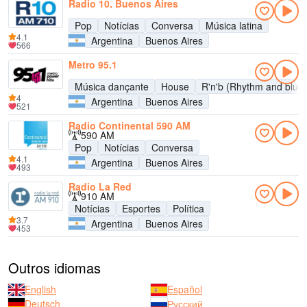
Radio 10, Buenos Aires
Pop
Notícias
Conversa
Música latina
4.1
Argentina
Buenos Aires
566
Metro 95.1
Música dançante
House
R'n'b (Rhythm and blue
4
Argentina
Buenos Aires
521
Radio Continental 590 AM
590 AM
Pop
Notícias
Conversa
4.1
Argentina
Buenos Aires
493
Radio La Red
910 AM
Notícias
Esportes
Política
3.7
Argentina
Buenos Aires
453
Outros idiomas
English
Español
Deutsch
Русский