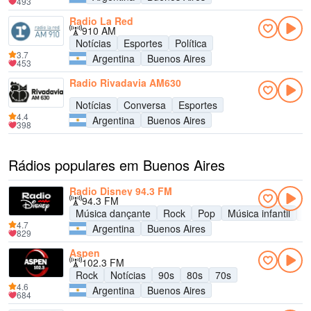
493
Radio La Red
910 AM
Notícias
Esportes
Política
3.7
Argentina
Buenos Aires
453
Radio Rivadavia AM630
Notícias
Conversa
Esportes
4.4
Argentina
Buenos Aires
398
Rádios populares em Buenos Aires
Radio Disney 94.3 FM
94.3 FM
Música dançante
Rock
Pop
Música infantil
A
4.7
Argentina
Buenos Aires
829
Aspen
102.3 FM
Rock
Notícias
90s
80s
70s
4.6
Argentina
Buenos Aires
684