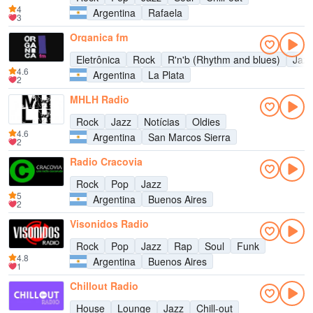
4
Argentina
Rafaela
3
Organica fm
Eletrônica
Rock
R'n'b (Rhythm and blues)
Jazz
4.6
Argentina
La Plata
2
MHLH Radio
Rock
Jazz
Notícias
Oldies
4.6
Argentina
San Marcos Sierra
2
Radio Cracovia
Rock
Pop
Jazz
5
Argentina
Buenos Aires
2
Visonidos Radio
Rock
Pop
Jazz
Rap
Soul
Funk
4.8
Argentina
Buenos Aires
1
Chillout Radio
House
Lounge
Jazz
Chill-out