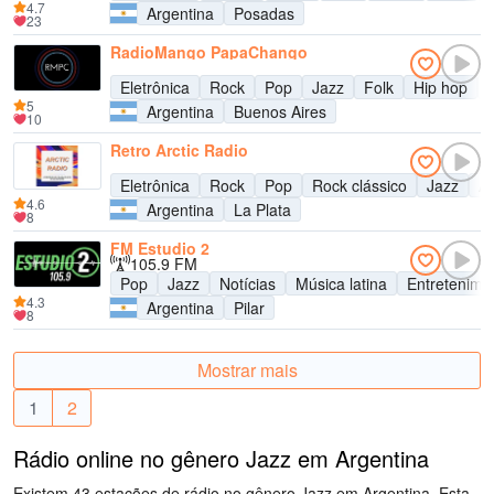
4.7
Argentina
Posadas
23
RadioMango PapaChango
Eletrônica
Rock
Pop
Jazz
Folk
Hip hop
5
Argentina
Buenos Aires
10
Retro Arctic Radio
Eletrônica
Rock
Pop
Rock clássico
Jazz
Al
4.6
Argentina
La Plata
8
FM Estudio 2
105.9 FM
Pop
Jazz
Notícias
Música latina
Entretenime
4.3
Argentina
Pilar
8
Mostrar mais
1
2
Rádio online no gênero Jazz em Argentina
Existem 43 estações de rádio no gênero Jazz em Argentina. Esta