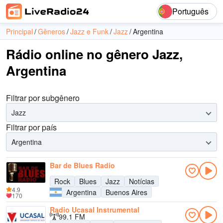
Português
Principal
Gêneros
Jazz e Funk
Jazz
Argentina
Rádio online no gênero Jazz,
Argentina
Filtrar por subgênero
Jazz
Filtrar por país
Argentina
Bar de Blues Radio
Rock
Blues
Jazz
Notícias
4.9
Argentina
Buenos Aires
170
Radio Ucasal Instrumental
99.1 FM