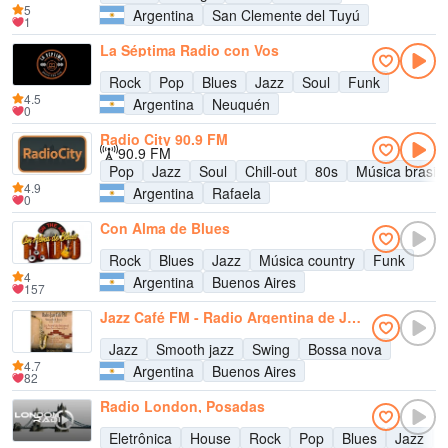
5
Argentina
San Clemente del Tuyú
1
La Séptima Radio con Vos
Rock
Pop
Blues
Jazz
Soul
Funk
4.5
Argentina
Neuquén
0
Radio City 90.9 FM
90.9 FM
Pop
Jazz
Soul
Chill-out
80s
Música brasile
4.9
Argentina
Rafaela
0
Con Alma de Blues
Rock
Blues
Jazz
Música country
Funk
4
Argentina
Buenos Aires
157
Jazz Café FM - Radio Argentina de Jazz
Jazz
Smooth jazz
Swing
Bossa nova
4.7
Argentina
Buenos Aires
82
Radio London, Posadas
Eletrônica
House
Rock
Pop
Blues
Jazz