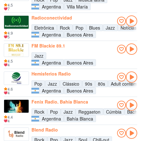
4.5
Argentina
Villa María
7
Radioconectividad
Eletrônica
Rock
Pop
Blues
Jazz
Notícias
4.9
Argentina
Buenos Aires
5
FM Blackie 89.1
Jazz
4.5
Argentina
Buenos Aires
4
Hemisferios Radio
Pop
Jazz
Clássico
90s
80s
Adult contemp
4.6
Argentina
Buenos Aires
4
Fenix Radio, Bahía Blanca
Rock
Pop
Jazz
Reggaeton
Cúmbia
Bacha
4.4
Argentina
Bahía Blanca
4
Blend Radio
Rock
Pop
Jazz
Soul
Chill-out