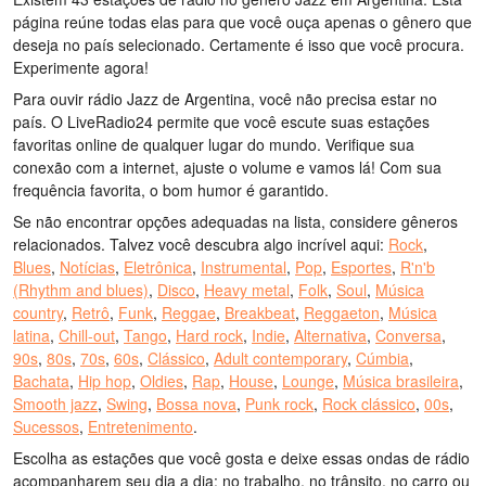
página reúne todas elas para que você ouça apenas o gênero que
deseja no país selecionado. Certamente é isso que você procura.
Experimente agora!
Para ouvir rádio Jazz de Argentina, você não precisa estar no
país. O LiveRadio24 permite que você escute suas estações
favoritas online de qualquer lugar do mundo. Verifique sua
conexão com a internet, ajuste o volume e vamos lá! Com sua
frequência favorita, o bom humor é garantido.
Se não encontrar opções adequadas na lista, considere gêneros
relacionados. Talvez você descubra algo incrível aqui:
Rock
,
Blues
,
Notícias
,
Eletrônica
,
Instrumental
,
Pop
,
Esportes
,
R'n'b
(Rhythm and blues)
,
Disco
,
Heavy metal
,
Folk
,
Soul
,
Música
country
,
Retrô
,
Funk
,
Reggae
,
Breakbeat
,
Reggaeton
,
Música
latina
,
Chill-out
,
Tango
,
Hard rock
,
Indie
,
Alternativa
,
Conversa
,
90s
,
80s
,
70s
,
60s
,
Clássico
,
Adult contemporary
,
Cúmbia
,
Bachata
,
Hip hop
,
Oldies
,
Rap
,
House
,
Lounge
,
Música brasileira
,
Smooth jazz
,
Swing
,
Bossa nova
,
Punk rock
,
Rock clássico
,
00s
,
Sucessos
,
Entretenimento
.
Escolha as estações que você gosta e deixe essas ondas de rádio
acompanharem seu dia a dia: no trabalho, no trânsito, no carro ou