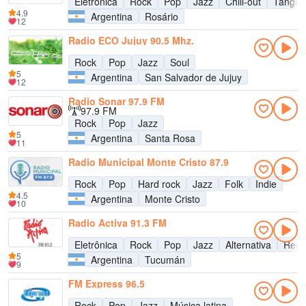
Eletrônica
Rock
Pop
Jazz
Chill-out
Tango
4.9
Argentina
Rosário
12
Radio ECO Jujuy 90.5 Mhz.
Rock
Pop
Jazz
Soul
5
Argentina
San Salvador de Jujuy
12
Radio Sonar 97.9 FM
97.9 FM
Rock
Pop
Jazz
5
Argentina
Santa Rosa
11
Radio Municipal Monte Cristo 87.9
Rock
Pop
Hard rock
Jazz
Folk
Indie
4.5
Argentina
Monte Cristo
10
Radio Activa 91.3 FM
Eletrônica
Rock
Pop
Jazz
Alternativa
Reg
5
Argentina
Tucumán
9
FM Express 96.5
Rock
Pop
Jazz
Música latina