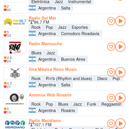
Eletrônica
Jazz
Instrumental
2
Argentina
Salta
40
Radio Del Mar
96.7 FM
Rock
Pop
Jazz
Esportes
5
Argentina
Comodoro Rivadavia
33
Radio Manouche
Blues
Jazz
4.8
Argentina
Buenos Aires
24
Gira Mágica Retro Music
Rock
R'n'b (Rhythm and blues)
Disco
Pop
H
4.3
Argentina
Salta
21
Antenna Web Rosario
Rock
Pop
Blues
Jazz
Funk
Reggaeton
M
5
Argentina
Rosário
19
Radio Meridiano
107.1 FM