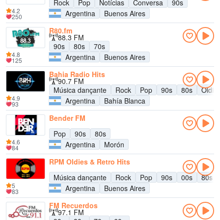
Rock
Pop
Notícias
Conversa
90s
4.2
Argentina
Buenos Aires
250
R80.fm
88.3 FM
90s
80s
70s
4.8
Argentina
Buenos Aires
125
Bahia Radio Hits
90.7 FM
Música dançante
Rock
Pop
90s
80s
Oldie
4.9
Argentina
Bahía Blanca
93
Bender FM
Pop
90s
80s
4.6
Argentina
Morón
84
RPM Oldies & Retro Hits
Música dançante
Rock
Pop
90s
00s
80s
5
Argentina
Buenos Aires
83
FM Recuerdos
97.1 FM