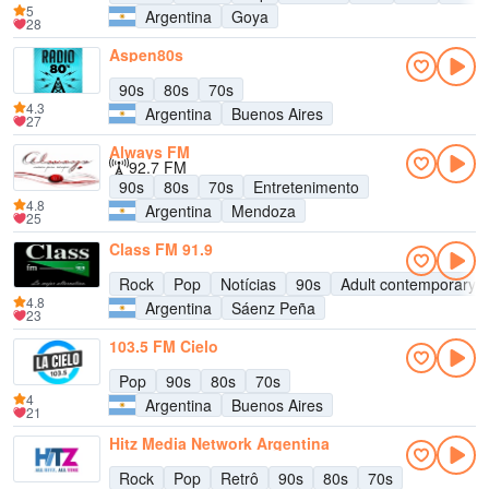
5
Argentina
Goya
28
Aspen80s
90s
80s
70s
4.3
Argentina
Buenos Aires
27
Always FM
92.7 FM
90s
80s
70s
Entretenimento
4.8
Argentina
Mendoza
25
Class FM 91.9
Rock
Pop
Notícias
90s
Adult contemporary
4.8
Argentina
Sáenz Peña
23
103.5 FM Cielo
Pop
90s
80s
70s
4
Argentina
Buenos Aires
21
Hitz Media Network Argentina
Rock
Pop
Retrô
90s
80s
70s