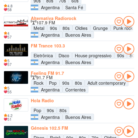
90s
80s
70s
60s
4.8
Argentina
Santa Fé
58
Alternativa Radiorock
107.9 FM
Metal
90s
80s
Oldies
Grunge
Punk rock
4
Argentina
Buenos Aires
57
FM Trance 103.3
Eletrônica
Disco
House progressivo
90s
80s
5
Argentina
Buenos Aires
57
Feeling FM 91.7
91.7 FM
Rock
Pop
90s
80s
Adult contemporary
5
Argentina
Corrientes
55
Hola Radio
Pop
90s
80s
4.2
Argentina
Buenos Aires
51
Génesis 102.5 FM
Disco
Retrô
90s
80s
70s
Oldies