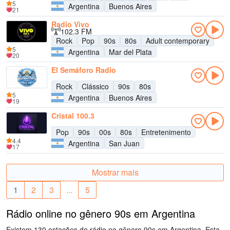
5
Argentina
Buenos Aires
21
Radio Vivo
102.3 FM
Rock
Pop
90s
80s
Adult contemporary
5
Argentina
Mar del Plata
20
El Semáforo Radio
Rock
Clássico
90s
80s
5
Argentina
Buenos Aires
19
Cristal 100.3
Pop
90s
00s
80s
Entretenimento
4.4
Argentina
San Juan
17
Mostrar mais
1
2
3
...
5
Rádio online no gênero 90s em Argentina
Existem 130 estações de rádio no gênero 90s em Argentina. Esta