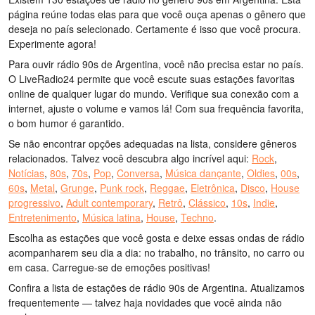
página reúne todas elas para que você ouça apenas o gênero que
deseja no país selecionado. Certamente é isso que você procura.
Experimente agora!
Para ouvir rádio 90s de Argentina, você não precisa estar no país.
O LiveRadio24 permite que você escute suas estações favoritas
online de qualquer lugar do mundo. Verifique sua conexão com a
internet, ajuste o volume e vamos lá! Com sua frequência favorita,
o bom humor é garantido.
Se não encontrar opções adequadas na lista, considere gêneros
relacionados. Talvez você descubra algo incrível aqui:
Rock
,
Notícias
,
80s
,
70s
,
Pop
,
Conversa
,
Música dançante
,
Oldies
,
00s
,
60s
,
Metal
,
Grunge
,
Punk rock
,
Reggae
,
Eletrônica
,
Disco
,
House
progressivo
,
Adult contemporary
,
Retrô
,
Clássico
,
10s
,
Indie
,
Entretenimento
,
Música latina
,
House
,
Techno
.
Escolha as estações que você gosta e deixe essas ondas de rádio
acompanharem seu dia a dia: no trabalho, no trânsito, no carro ou
em casa. Carregue-se de emoções positivas!
Confira a lista de estações de rádio 90s de Argentina. Atualizamos
frequentemente — talvez haja novidades que você ainda não