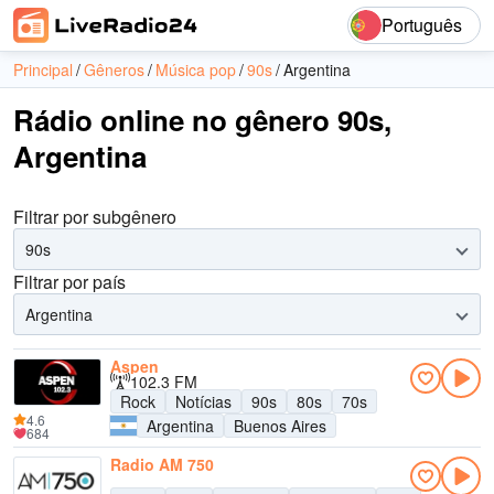
Português
Principal
Gêneros
Música pop
90s
Argentina
Rádio online no gênero 90s,
Argentina
Filtrar por subgênero
90s
Filtrar por país
Argentina
Aspen
102.3 FM
Rock
Notícias
90s
80s
70s
4.6
Argentina
Buenos Aires
684
Radio AM 750