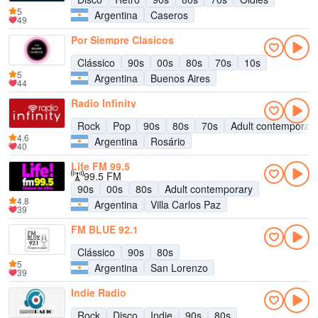
5
Argentina
Caseros
49
Por Siempre Clasicos
Clássico
90s
00s
80s
70s
10s
5
Argentina
Buenos Aires
44
Radio Infinity
Rock
Pop
90s
80s
70s
Adult contemporar
4.6
Argentina
Rosário
40
Life FM 99.5
99.5 FM
90s
00s
80s
Adult contemporary
4.8
Argentina
Villa Carlos Paz
39
FM BLUE 92.1
Clássico
90s
80s
5
Argentina
San Lorenzo
39
Indie Radio
Rock
Disco
Indie
90s
80s