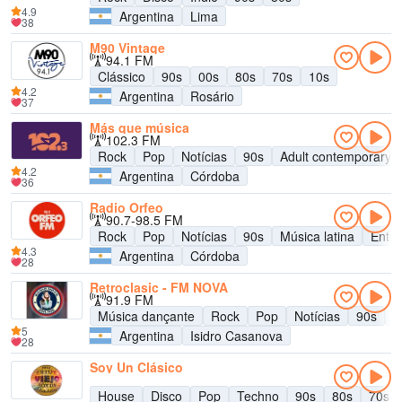
4.9
Argentina
Lima
38
M90 Vintage
94.1 FM
Clássico
90s
00s
80s
70s
10s
4.2
Argentina
Rosário
37
Más que música
102.3 FM
Rock
Pop
Notícias
90s
Adult contemporary
4.2
Argentina
Córdoba
36
Radio Orfeo
90.7-98.5 FM
Rock
Pop
Notícias
90s
Música latina
Entre
4.3
Argentina
Córdoba
28
Retroclasic - FM NOVA
91.9 FM
Música dançante
Rock
Pop
Notícias
90s
8
5
Argentina
Isidro Casanova
28
Soy Un Clásico
House
Disco
Pop
Techno
90s
80s
70s