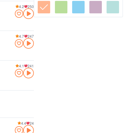
4.2
250
4.7
247
4.1
241
4.4
24