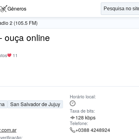
Gêneros
dio 2 (105.5 FM)
- ouça online
otos
11
Horário local:
na
San Salvador de Jujuy
Taxa de bits:
128 kbps
Telefone:
y.com.ar
+0388 4248924
verificação: