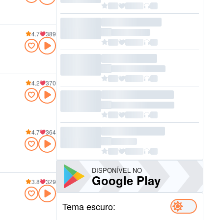
4.7
389
4.2
370
4.7
364
DISPONÍVEL NO
Google Play
3.8
329
Tema escuro: