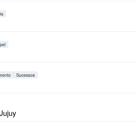
0s
pel
imento
Sucessos
Jujuy