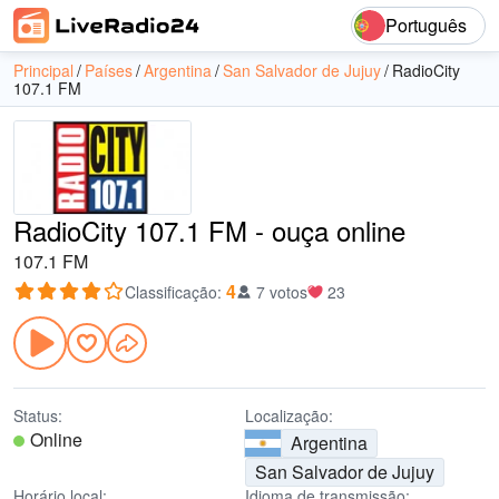
Português
Principal
Países
Argentina
San Salvador de Jujuy
RadioCity
107.1 FM
RadioCity 107.1 FM - ouça online
107.1 FM
4
Classificação
:
7 votos
23
Status:
Localização:
Online
Argentina
San Salvador de Jujuy
Horário local:
Idioma de transmissão: