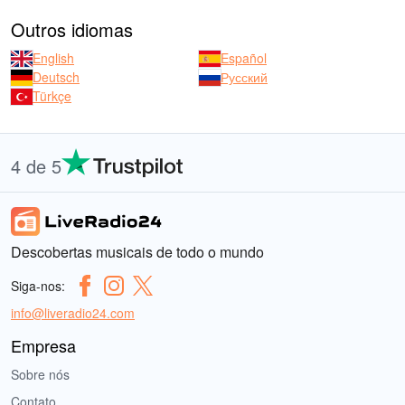
Outros idiomas
English
Español
Deutsch
Русский
Türkçe
4 de 5
Descobertas musicais de todo o mundo
Siga-nos:
info@liveradio24.com
Empresa
Sobre nós
Contato