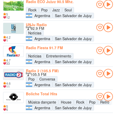
Radio ECO Jujuy 90.5 Mhz.
Rock
Pop
Jazz
Soul
5
Argentina
San Salvador de Jujuy
12
UNJu Radio
92.9 FM
Notícias
4.2
Argentina
San Salvador de Jujuy
1
Radio Fiesta 91.7 FM
Notícias
Entretenimento
4.7
Argentina
San Salvador de Jujuy
33
Radio 2 (105.5 FM)
105.5 FM
Pop
Conversa
4.6
Argentina
San Salvador de Jujuy
11
Boliche Total Hits
Música dançante
House
Rock
Pop
Retrô
R
5
Argentina
San Salvador de Jujuy
6