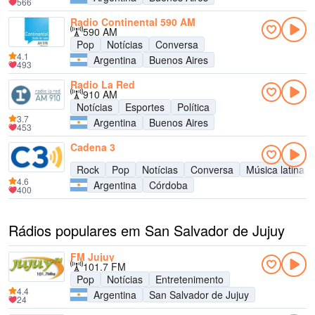
566
Radio Continental 590 AM
590 AM
Pop
Notícias
Conversa
4.1
Argentina
Buenos Aires
493
Radio La Red
910 AM
Notícias
Esportes
Política
3.7
Argentina
Buenos Aires
453
Cadena 3
Rock
Pop
Notícias
Conversa
Música latina
4.6
Argentina
Córdoba
400
Rádios populares em San Salvador de Jujuy
FM Jujuy
101.7 FM
Pop
Notícias
Entretenimento
4.4
Argentina
San Salvador de Jujuy
24