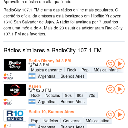
Aproveite a música
em alta qualidade
.
RadioCity 107.1 FM é uma das rádios online mais populares
. O
escritório oficial da emissora está localizado em Hipólito Yrigoyen
1616 San Salvador de Jujuy
. A rádio foi avaliada por 7 usuários
com uma média de 4. Mais de 23 usuários adicionaram RadioCity
107.1 FM aos favoritos.
Rádios similares a RadioCity 107.1 FM
Radio Disney 94.3 FM
94.3 FM
Música dançante
Rock
Pop
Música infantil
A
4.7
Argentina
Buenos Aires
829
Aspen
102.3 FM
Rock
Notícias
90s
80s
70s
4.6
Argentina
Buenos Aires
684
Radio 10, Buenos Aires
Pop
Notícias
Conversa
Música latina
4.1
Argentina
Buenos Aires