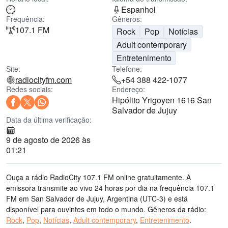
Espanhol
Frequência:
Gêneros:
107.1 FM
Rock
Pop
Notícias
Adult contemporary
Entretenimento
Site:
Telefone:
radiocityfm.com
+54 388 422-1077
Redes sociais:
Endereço:
Hipólito Yrigoyen 1616 San
Salvador de Jujuy
Data da última verificação:
9 de agosto de 2026 às
01:21
Ouça a rádio RadioCity 107.1 FM online gratuitamente. A
emissora transmite ao vivo 24 horas por dia
na frequência 107.1
FM
em San Salvador de Jujuy, Argentina
(UTC-3)
e está
disponível para ouvintes em todo o mundo.
Gêneros da rádio:
Rock
,
Pop
,
Notícias
,
Adult contemporary
,
Entretenimento
.