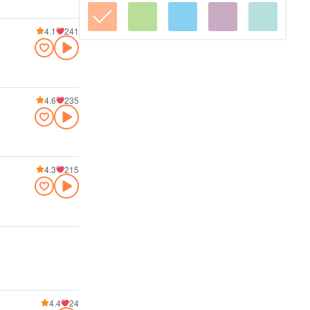
4.1
241
4.6
235
4.3
215
4.4
24