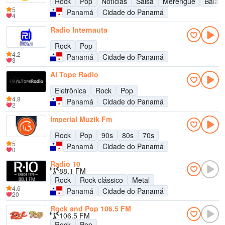
Rock
Pop
Notícias
Salsa
Merengue
Balad
5
Panamá
Cidade do Panamá
4
Radio Internauta
Rock
Pop
4.2
Panamá
Cidade do Panamá
3
Al Tope Radio
Eletrônica
Rock
Pop
4.8
Panamá
Cidade do Panamá
2
Imperial Muzik Fm
Rock
Pop
90s
80s
70s
5
Panamá
Cidade do Panamá
0
Radio 10
88.1 FM
Rock
Rock clássico
Metal
4.6
Panamá
Cidade do Panamá
20
Rock and Pop 106.5 FM
106.5 FM
Rock
Pop