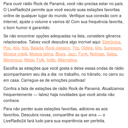
Para ouvir rádio Rock de Panamá, você não precisa estar no país.
O LiveRadio24 permite que você escute suas estações favoritas
online de qualquer lugar do mundo. Verifique sua conexão com a
internet, ajuste o volume e vamos lá! Com sua frequência favorita,
o bom humor é garantido.
Se não encontrar opções adequadas na lista, considere gêneros
relacionados. Talvez você descubra algo incrível aqui:
Eletrônica
,
Pop
,
90s
,
80s
,
Balada
,
Rock clássico
,
70s
,
Oldies
,
60s
,
Sucessos
,
Música cristã
,
Música latina
,
Blues
,
Jazz
,
Funk
,
Notícias
,
Salsa
,
Merengue
,
Metal
,
Folk
,
Indie
,
Alternativa
.
Escolha as estações que você gosta e deixe essas ondas de rádio
acompanharem seu dia a dia: no trabalho, no trânsito, no carro ou
em casa. Carregue-se de emoções positivas!
Confira a lista de estações de rádio Rock de Panamá. Atualizamos
frequentemente — talvez haja novidades que você ainda não
conhece.
Para não perder suas estações favoritas, adicione-as aos
favoritos. Descubra novas, compartilhe as que ama — o
LiveRadio24 fará tudo para sua experiência ser perfeita.