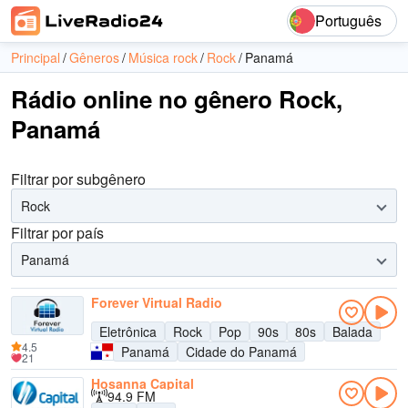
Português
Principal
Gêneros
Música rock
Rock
Panamá
Rádio online no gênero Rock,
Panamá
Filtrar por subgênero
Rock
Filtrar por país
Panamá
Forever Virtual Radio
Eletrônica
Rock
Pop
90s
80s
Balada
4.5
Panamá
Cidade do Panamá
21
Hosanna Capital
94.9 FM