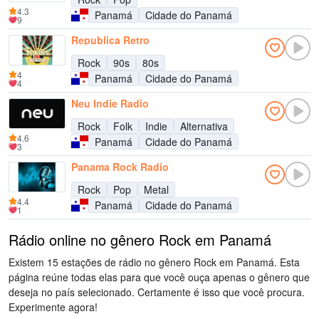
4.3
Panamá
Cidade do Panamá
9
Republica Retro
Rock
90s
80s
4
Panamá
Cidade do Panamá
4
Neu Indie Radio
Rock
Folk
Indie
Alternativa
4.6
Panamá
Cidade do Panamá
3
Panama Rock Radio
Rock
Pop
Metal
4.4
Panamá
Cidade do Panamá
1
Rádio online no gênero Rock em Panamá
Existem 15 estações de rádio no gênero Rock em Panamá. Esta
página reúne todas elas para que você ouça apenas o gênero que
deseja no país selecionado. Certamente é isso que você procura.
Experimente agora!