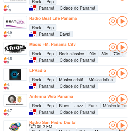
Rock
Pop
4
Panamá
Cidade do Panamá
19
Radio Beat Life Panama
Rock
Pop
4.9
Panamá
David
11
Magic FM, Panama City
Rock
Pop
Rock clássico
90s
80s
70s
Ol
4.5
Panamá
Cidade do Panamá
9
LPRadio
Rock
Pop
Música cristã
Música latina
4.1
Panamá
Cidade do Panamá
6
Antenna Web Panama
Rock
Pop
Blues
Jazz
Funk
Música latina
4.7
Panamá
Cidade do Panamá
5
Radio San Pedro Digital
109.2 FM