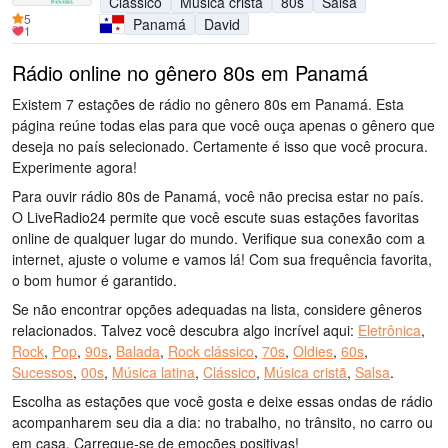
Clássico
Música cristã
80s
Salsa
5
Panamá
David
1
Rádio online no gênero 80s em Panamá
Existem 7 estações de rádio no gênero 80s em Panamá. Esta
página reúne todas elas para que você ouça apenas o gênero que
deseja no país selecionado. Certamente é isso que você procura.
Experimente agora!
Para ouvir rádio 80s de Panamá, você não precisa estar no país.
O LiveRadio24 permite que você escute suas estações favoritas
online de qualquer lugar do mundo. Verifique sua conexão com a
internet, ajuste o volume e vamos lá! Com sua frequência favorita,
o bom humor é garantido.
Se não encontrar opções adequadas na lista, considere gêneros
relacionados. Talvez você descubra algo incrível aqui:
Eletrônica
,
Rock
,
Pop
,
90s
,
Balada
,
Rock clássico
,
70s
,
Oldies
,
60s
,
Sucessos
,
00s
,
Música latina
,
Clássico
,
Música cristã
,
Salsa
.
Escolha as estações que você gosta e deixe essas ondas de rádio
acompanharem seu dia a dia: no trabalho, no trânsito, no carro ou
em casa. Carregue-se de emoções positivas!