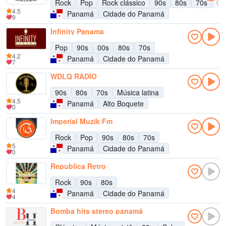
Rock
Pop
Rock clássico
90s
80s
70s
Ol
4.5
Panamá
Cidade do Panamá
9
Infinity Panama
Pop
90s
00s
80s
70s
4.2
Panamá
Cidade do Panamá
7
WDLQ RADIO
90s
80s
70s
Música latina
4.5
Panamá
Alto Boquete
0
Imperial Muzik Fm
Rock
Pop
90s
80s
70s
5
Panamá
Cidade do Panamá
0
Republica Retro
Rock
90s
80s
4
Panamá
Cidade do Panamá
4
Bomba hits stereo panamá