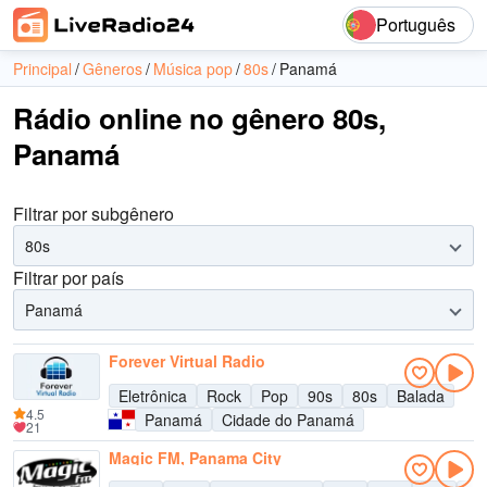
Português
Principal
Gêneros
Música pop
80s
Panamá
Rádio online no gênero 80s,
Panamá
Filtrar por subgênero
80s
Filtrar por país
Panamá
Forever Virtual Radio
Eletrônica
Rock
Pop
90s
80s
Balada
4.5
Panamá
Cidade do Panamá
21
Magic FM, Panama City