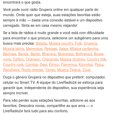
encontrará o que gosta.
Você pode ouvir rádio Grupera online em qualquer parte do
mundo. Onde quer que esteja, suas estações favoritas estão
sempre à mão — basta uma conexão estável e um dispositivo
carregado. Sinta-se em casa mesmo viajando!
Se a lista de rádios é muito grande e você está com dificuldade
para encontrar o que procura, selecione um subgênero para uma
busca mais precisa:
Balada
,
Música country
,
Folk
,
Grupera
,
Música latina
,
Merengue
,
Reggae
,
Salsa
,
Música caribenha
,
Bachata
,
Banda
,
Bardo
,
Bhangra
,
Bluegrass
,
Bollywood
,
Bossa
nova
,
Céltico
,
Chanson
,
Charanga
,
Música chutney
,
Country folk
,
Country rock
,
Cúmbia
,
Desi
,
Étnico
,
Flamenco
,
Kizomba
,
Polca
,
Rancheira
,
Roots reggae
,
Tango
,
Música Tejana
,
Zouk
.
Ouça o gênero Grupera no dispositivo que preferir: computador,
celular ou Smart TV. A equipe do LiveRadio24 se esforça para
garantir que, independente do dispositivo, sua experiência seja
sempre incrível.
Para não perder suas estações favoritas, adicione-as aos
favoritos. Descubra novas, compartilhe as que ama — o
LiveRadio24 fará tudo para seu conforto.