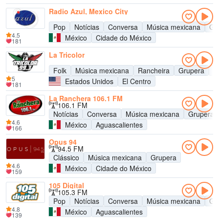
Radio Azul, Mexico City
Pop
Notícias
Conversa
Música mexicana
Gr
4.5
México
Cidade do México
181
La Tricolor
Folk
Música mexicana
Rancheira
Grupera
C
5
Estados Unidos
El Centro
181
La Ranchera 106.1 FM
106.1 FM
Notícias
Conversa
Música mexicana
Grupera
4.6
México
Aguascalientes
166
Opus 94
94.5 FM
Clássico
Música mexicana
Grupera
4.6
México
Cidade do México
159
105 Digital
105.3 FM
Pop
Notícias
Conversa
Música mexicana
Gr
4.8
México
Aguascalientes
139