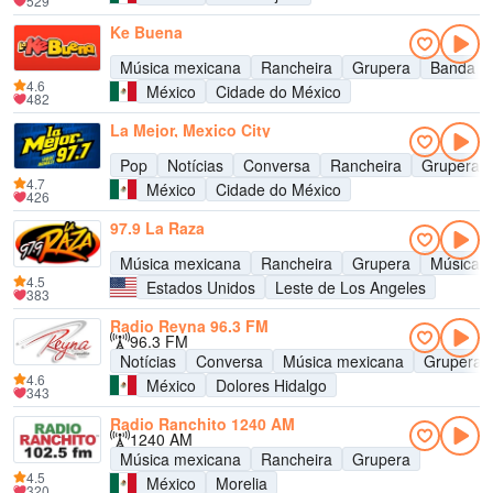
529
Ke Buena
Música mexicana
Rancheira
Grupera
Banda
4.6
México
Cidade do México
482
La Mejor, Mexico City
Pop
Notícias
Conversa
Rancheira
Grupera
4.7
México
Cidade do México
426
97.9 La Raza
Música mexicana
Rancheira
Grupera
Música T
4.5
Estados Unidos
Leste de Los Angeles
383
Radio Reyna 96.3 FM
96.3 FM
Notícias
Conversa
Música mexicana
Grupera
4.6
México
Dolores Hidalgo
343
Radio Ranchito 1240 AM
1240 AM
Música mexicana
Rancheira
Grupera
4.5
México
Morelia
320