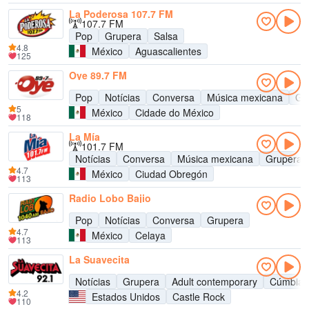
La Poderosa 107.7 FM
107.7 FM
Pop
Grupera
Salsa
4.8
México
Aguascalientes
125
Oye 89.7 FM
Pop
Notícias
Conversa
Música mexicana
Gr
5
México
Cidade do México
118
La Mía
101.7 FM
Notícias
Conversa
Música mexicana
Grupera
4.7
México
Ciudad Obregón
113
Radio Lobo Bajio
Pop
Notícias
Conversa
Grupera
4.7
México
Celaya
113
La Suavecita
Notícias
Grupera
Adult contemporary
Cúmbia
4.2
Estados Unidos
Castle Rock
110