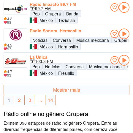
Radio Impacto 99.7 FM
99.7 FM
Pop
Grupera
Banda
4.2
México
Teziutlán
98
Radio Sonora, Hermosillo
Notícias
Conversa
Música mexicana
Grupera
4.5
México
Hermosillo
97
La Única
103.3 FM
Pop
Notícias
Conversa
Música mexicana
Gr
4.7
México
Fresnillo
93
Mostrar mais
1
2
3
...
14
Rádio online no gênero Grupera
Existem 398 estações de rádio no gênero Grupera. Entre as
diversas frequências de diferentes países, com certeza você