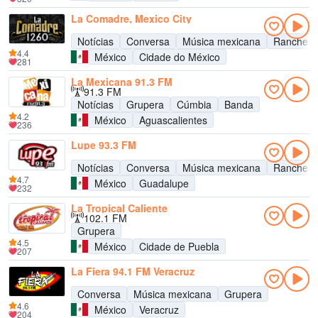
La Comadre, Mexico City
Notícias
Conversa
Música mexicana
Rancheir
4.4
México
Cidade do México
281
La Mexicana 91.3 FM
91.3 FM
Notícias
Grupera
Cúmbia
Banda
4.2
México
Aguascalientes
236
Lupe 93.3 FM
Notícias
Conversa
Música mexicana
Rancheir
4.7
México
Guadalupe
232
La Tropical Caliente
102.1 FM
Grupera
4.5
México
Cidade de Puebla
207
La Fiera 94.1 FM Veracruz
Conversa
Música mexicana
Grupera
4.6
México
Veracruz
204