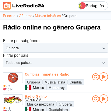
Português
Principal
Gêneros
Música folclórica
Grupera
Rádio online no gênero Grupera
Filtrar por subgênero
Grupera
Filtrar por país
Todos os países
Cumbias Inmortales Radio
Grupera
Música latina
Cúmbia
4.7
México
Monterrey
1014
Radio Gallito
760 AM
Música mexicana
Grupera
4.8
México
Guadalajara