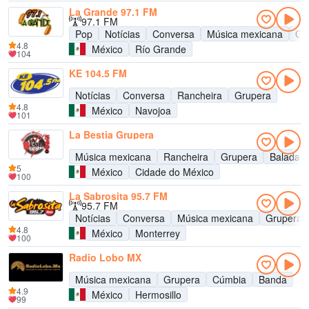
La Grande 97.1 FM
97.1 FM
Pop
Notícias
Conversa
Música mexicana
Gr
4.8
México
Río Grande
104
KE 104.5 FM
Notícias
Conversa
Rancheira
Grupera
4.8
México
Navojoa
101
La Bestia Grupera
Música mexicana
Rancheira
Grupera
Balada
5
México
Cidade do México
100
La Sabrosita 95.7 FM
95.7 FM
Notícias
Conversa
Música mexicana
Grupera
4.8
México
Monterrey
100
Radio Lobo MX
Música mexicana
Grupera
Cúmbia
Banda
4.9
México
Hermosillo
99