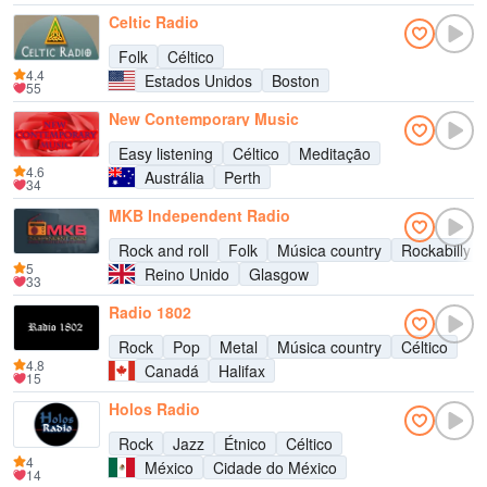
Celtic Radio
Folk
Céltico
4.4
Estados Unidos
Boston
55
New Contemporary Music
Easy listening
Céltico
Meditação
4.6
Austrália
Perth
34
MKB Independent Radio
Rock and roll
Folk
Música country
Rockabilly
5
Reino Unido
Glasgow
33
Radio 1802
Rock
Pop
Metal
Música country
Céltico
4.8
Canadá
Halifax
15
Holos Radio
Rock
Jazz
Étnico
Céltico
4
México
Cidade do México
14