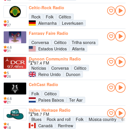
Celtic-Rock Radio
Rock
Folk
Céltico
3
Alemanha
Leverkusen
37
Fantasy Faire Radio
Conversa
Céltico
Trilha sonora
4.6
Estados Unidos
Atlanta
31
Dunoon Community Radio
97.4 FM
Notícias
Conversa
Céltico
5
Reino Unido
Dunoon
26
CeltCast Radio
Folk
Céltico
4.6
Países Baixos
Ter Aar
21
Valley Heritage Radio
98.7 FM
Blues
Rock and roll
Folk
Música country
60s
4
Canadá
Renfrew
18