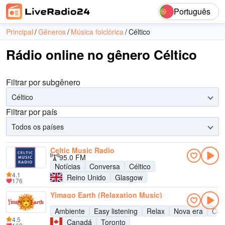
Português
Principal
Gêneros
Música folclórica
Céltico
Rádio online no gênero Céltico
Filtrar por subgênero
Céltico
Filtrar por país
Todos os países
Celtic Music Radio
95.0 FM
Notícias
Conversa
Céltico
4.1
Reino Unido
Glasgow
176
Yimago Earth (Relaxation Music)
Ambiente
Easy listening
Relax
Nova era
Célt
4.5
Canadá
Toronto