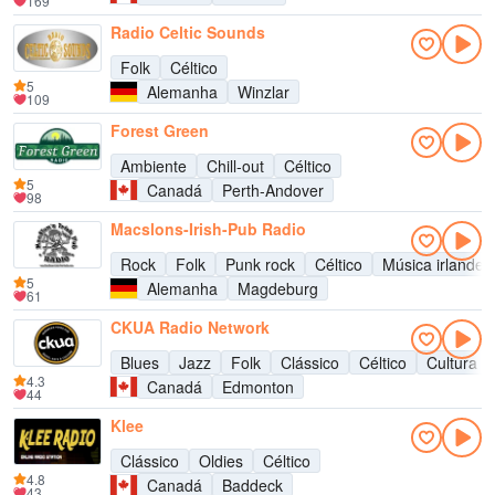
169
Radio Celtic Sounds
Folk
Céltico
5
Alemanha
Winzlar
109
Forest Green
Ambiente
Chill-out
Céltico
5
Canadá
Perth-Andover
98
Macslons-Irish-Pub Radio
Rock
Folk
Punk rock
Céltico
Música irlandes
5
Alemanha
Magdeburg
61
CKUA Radio Network
Blues
Jazz
Folk
Clássico
Céltico
Cultura
4.3
Canadá
Edmonton
44
Klee
Clássico
Oldies
Céltico
4.8
Canadá
Baddeck
43