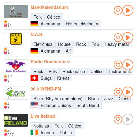
Marktkalendarium
Folk
Céltico
5
Alemanha
Hettenleidelheim
18
N.A.R.
Eletrônica
House
Rock
Pop
Heavy metal
H
5
Alemanha
Alf
10
Radio Drachenherz
Rock
Folk
Rock gótico
Céltico
Instrumental
4.9
Suíça
Kriens
8
88.9 WSND-FM
R'n'b (Rhythm and blues)
Blues
Jazz
Clássico
4
Estados Unidos
South Bend
8
Live Ireland
Notícias
Folk
Céltico
4.8
Irlanda
Dublin
237