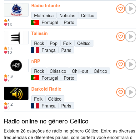
Rádio Infante
Eletrônica
Notícias
Céltico
5
Portugal
Porto
13
Taliesin
Rock
Pop
Folk
Céltico
4.4
França
Paris
10
nRP
Rock
Clássico
Chill-out
Céltico
4.9
Portugal
Porto
7
Darkoid Radio
Folk
Céltico
4.2
França
Paris
3
Rádio online no gênero Céltico
Existem 26 estações de rádio no gênero Céltico. Entre as diversas
frequências de diferentes países, com certeza você encontrará o