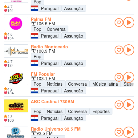
Pop
4.7
Paraguai
Assunção
191
Palma FM
106.5 FM
Pop
Conversa
4.6
Paraguai
Assunção
164
Radio Montecarlo
100.9 FM
Pop
4.7
Paraguai
Assunção
134
FM Popular
103.1 FM
Pop
Notícias
Conversa
Música latina
Salsa
4.2
Paraguai
Assunção
134
ABC Cardinal 730AM
Pop
Notícias
Conversa
Esportes
4.3
Paraguai
Assunção
106
Radio Universo 92.5 FM
92.5 FM