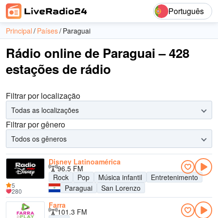
Português
Principal
Países
Paraguai
Rádio online de Paraguai – 428
estações de rádio
Filtrar por localização
Todas as localizações
Filtrar por gênero
Todos os gêneros
Disney Latinoamérica
96.5 FM
Rock
Pop
Música infantil
Entretenimento
5
Paraguai
San Lorenzo
280
Farra
101.3 FM