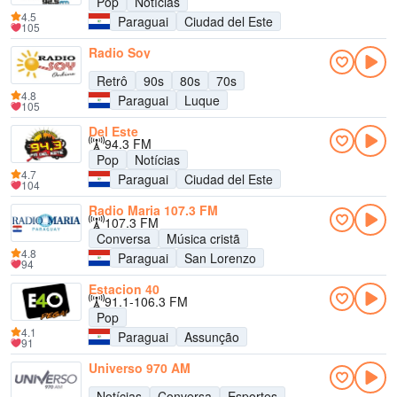
Pop
Notícias
4.5
Paraguai
Ciudad del Este
105
Radio Soy
Retrô
90s
80s
70s
4.8
Paraguai
Luque
105
Del Este
94.3 FM
Pop
Notícias
4.7
Paraguai
Ciudad del Este
104
Radio Maria 107.3 FM
107.3 FM
Conversa
Música cristã
4.8
Paraguai
San Lorenzo
94
Estacion 40
91.1-106.3 FM
Pop
4.1
Paraguai
Assunção
91
Universo 970 AM
Notícias
Conversa
Esportes