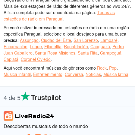
Mais de 428 estações de rádio de diferentes gêneros ao vivo 24/7.
A lista completa pode ser encontrada na página:
Todas as
estações de rádio em Paraguai
.
Se você estiver interessado em estações de rádio em uma região
específica Paraguai, selecione o local desejado para uma busca
precisa:
Assunção
,
Ciudad del Este
,
San Lorenzo
,
Lambaré
,
Encarnación
,
Luque
,
Filadélfia
,
Repatriación
,
Caaguazú
,
Pedro
Juan Caballero
,
Santa Rosa Misiones
,
Santa Rita
,
Carapeguá
,
Capiatá
,
Coronel Oviedo
.
Aqui você encontrará músicas de gêneros como
Rock
,
Pop
,
Música infantil
,
Entretenimento
,
Conversa
,
Notícias
,
Música latina
.
4 de 5
Descobertas musicais de todo o mundo