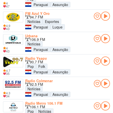
4
Paraguai
Assunção
47
FM Azul Y Oro
94.7 FM
Notícias
Esportes
4.9
Paraguai
Luque
43
Urbana
106.9 FM
Notícias
4
Paraguai
Assunção
43
Radio Ysapy
90.7 FM
Pop
Folk
4.7
Paraguai
Assunção
35
Radio Colmenar
92.5 FM
Notícias
4.3
Paraguai
Assunção
34
Radio Metro 106.1 FM
106.1 FM
Pop
Notícias