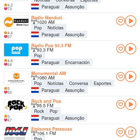
4.3
Paraguai
Assunção
73
Radio Ñanduti
1020 AM
Pop
Notícias
4.4
Paraguai
Assunção
67
Radio Pop 93.3 FM
93.3 FM
Pop
4.6
Paraguai
Encarnación
64
Monumental AM
1080 AM
Pop
Notícias
Conversa
Esportes
5
Paraguai
Assunção
63
Rock and Pop
95.5 FM
Rock
Pop
5
Paraguai
Assunção
47
Emisoras Paraguay
106.1 FM
Pop