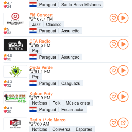
4.7
Paraguai
Santa Rosa Misiones
34
FM Concert
107.7 FM
Jazz
Clássico
5
Paraguai
Assunção
33
CFA Radio
99.5 FM
Pop
4.8
Paraguai
Assunção
32
Onda Verde
91.1 FM
Pop
4.3
Paraguai
Caaguazú
32
Kokue Poty
97.9 FM
Notícias
Folk
Música cristã
4.3
Paraguai
Encarnación
30
Radio 1º de Marzo
780 AM
Notícias
Conversa
Esportes