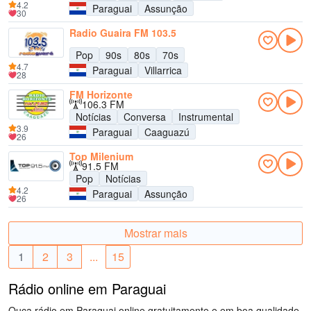
4.2
Paraguai
Assunção
30
Radio Guaira FM 103.5
Pop
90s
80s
70s
4.7
Paraguai
Villarrica
28
FM Horizonte
106.3 FM
Notícias
Conversa
Instrumental
3.9
Paraguai
Caaguazú
26
Top Milenium
91.5 FM
Pop
Notícias
4.2
Paraguai
Assunção
26
Mostrar mais
1
2
3
...
15
Rádio online em Paraguai
Ouça rádio em Paraguai online gratuitamente e em boa qualidade.