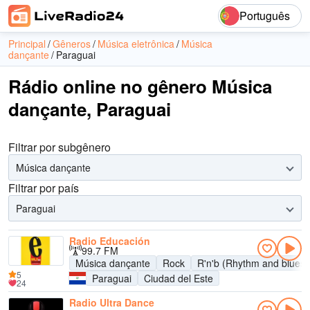
Português
Principal
Gêneros
Música eletrônica
Música
dançante
Paraguai
Rádio online no gênero Música
dançante, Paraguai
Filtrar por subgênero
Música dançante
Filtrar por país
Paraguai
Radio Educación
99.7 FM
Música dançante
Rock
R'n'b (Rhythm and blues)
5
Paraguai
Ciudad del Este
24
Radio Ultra Dance