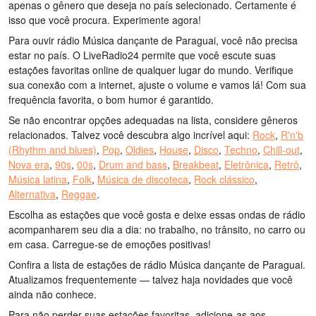
apenas o gênero que deseja no país selecionado. Certamente é
isso que você procura. Experimente agora!
Para ouvir rádio Música dançante de Paraguai, você não precisa
estar no país. O LiveRadio24 permite que você escute suas
estações favoritas online de qualquer lugar do mundo. Verifique
sua conexão com a internet, ajuste o volume e vamos lá! Com sua
frequência favorita, o bom humor é garantido.
Se não encontrar opções adequadas na lista, considere gêneros
relacionados. Talvez você descubra algo incrível aqui:
Rock
,
R'n'b
(Rhythm and blues)
,
Pop
,
Oldies
,
House
,
Disco
,
Techno
,
Chill-out
,
Nova era
,
90s
,
00s
,
Drum and bass
,
Breakbeat
,
Eletrônica
,
Retrô
,
Música latina
,
Folk
,
Música de discoteca
,
Rock clássico
,
Alternativa
,
Reggae
.
Escolha as estações que você gosta e deixe essas ondas de rádio
acompanharem seu dia a dia: no trabalho, no trânsito, no carro ou
em casa. Carregue-se de emoções positivas!
Confira a lista de estações de rádio Música dançante de Paraguai.
Atualizamos frequentemente — talvez haja novidades que você
ainda não conhece.
Para não perder suas estações favoritas, adicione-as aos