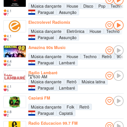
Música dançante
House
Disco
Pop
Techno
4.1
Paraguai
Assunção
7
Electrolevel Radiomix
Música dançante
Eletrônica
House
Techno
4.1
Paraguai
Assunção
4
Amazing 90s Music
Música dançante
House
Techno
Retrô
90s
4.4
Paraguai
Lambaré
34
Radio Lambaré
630 AM
Música dançante
Retrô
Música latina
4.1
Paraguai
Lambaré
6
Capiatá FM
Música dançante
Folk
Retrô
4.8
Paraguai
Capiatá
2
Radio Educacion 99.7 FM