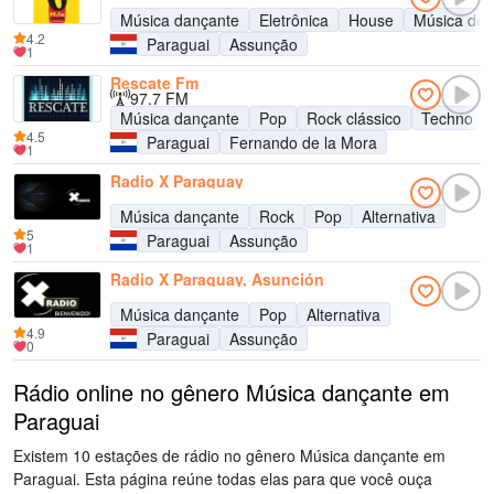
Música dançante
Eletrônica
House
Música de 
4.2
Paraguai
Assunção
1
Rescate Fm
97.7 FM
Música dançante
Pop
Rock clássico
Techno
4.5
Paraguai
Fernando de la Mora
1
Radio X Paraguay
Música dançante
Rock
Pop
Alternativa
5
Paraguai
Assunção
1
Radio X Paraguay, Asunción
Música dançante
Pop
Alternativa
4.9
Paraguai
Assunção
0
Rádio online no gênero Música dançante em
Paraguai
Existem 10 estações de rádio no gênero Música dançante em
Paraguai. Esta página reúne todas elas para que você ouça