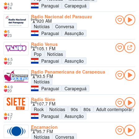
4.3
Paraguai
Carapeguá
24
Radio Nacional del Paraguay
920 AM
Notícias
Conversa
5
Paraguai
Assunção
23
Radio Venus
105.1 FM
Pop
Notícias
4.5
Paraguai
Assunção
20
Radio Panamericana de Carapegua
93.5 FM
Notícias
4.9
Paraguai
Carapeguá
20
Radio Siete
107.7 FM
Rock
Notícias
90s
80s
Adult contemporary
4.2
Paraguai
Assunção
17
Encarnacion
95.7 FM
Notícias
Conversa