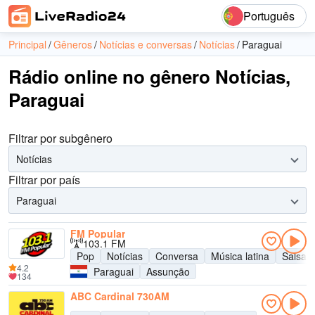
Português
Principal
Gêneros
Notícias e conversas
Notícias
Paraguai
Rádio online no gênero Notícias,
Paraguai
Filtrar por subgênero
Notícias
Filtrar por país
Paraguai
FM Popular
103.1 FM
Pop
Notícias
Conversa
Música latina
Salsa
4.2
Paraguai
Assunção
134
ABC Cardinal 730AM