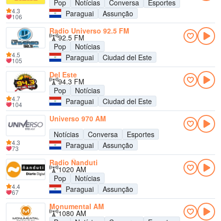
Pop
Notícias
Conversa
Esportes
4.3
Paraguai
Assunção
106
Radio Universo 92.5 FM
92.5 FM
Pop
Notícias
4.5
Paraguai
Ciudad del Este
105
Del Este
94.3 FM
Pop
Notícias
4.7
Paraguai
Ciudad del Este
104
Universo 970 AM
Notícias
Conversa
Esportes
4.3
Paraguai
Assunção
73
Radio Ñanduti
1020 AM
Pop
Notícias
4.4
Paraguai
Assunção
67
Monumental AM
1080 AM