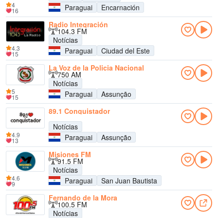
4
Paraguai
Encarnación
16
Radio Integración
104.3 FM
Notícias
4.3
Paraguai
Ciudad del Este
15
La Voz de la Policia Nacional
750 AM
Notícias
5
Paraguai
Assunção
15
89.1 Conquistador
Notícias
4.9
Paraguai
Assunção
13
Misiones FM
91.5 FM
Notícias
4.6
Paraguai
San Juan Bautista
9
Fernando de la Mora
100.5 FM
Notícias