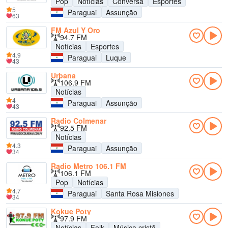
Pop
Notícias
Conversa
Esportes
5
Paraguai
Assunção
63
FM Azul Y Oro
94.7 FM
Notícias
Esportes
4.9
Paraguai
Luque
43
Urbana
106.9 FM
Notícias
4
Paraguai
Assunção
43
Radio Colmenar
92.5 FM
Notícias
4.3
Paraguai
Assunção
34
Radio Metro 106.1 FM
106.1 FM
Pop
Notícias
4.7
Paraguai
Santa Rosa Misiones
34
Kokue Poty
97.9 FM
Notícias
Folk
Música cristã