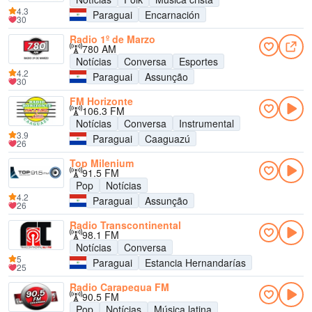
4.3
Paraguai
Encarnación
30
Radio 1º de Marzo
780 AM
Notícias
Conversa
Esportes
4.2
Paraguai
Assunção
30
FM Horizonte
106.3 FM
Notícias
Conversa
Instrumental
3.9
Paraguai
Caaguazú
26
Top Milenium
91.5 FM
Pop
Notícias
4.2
Paraguai
Assunção
26
Radio Transcontinental
98.1 FM
Notícias
Conversa
5
Paraguai
Estancia Hernandarías
25
Radio Carapegua FM
90.5 FM
Pop
Notícias
Música latina