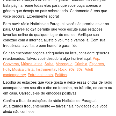
Esta página reúne todas elas para que você ouça apenas o
gênero que deseja no país selecionado. Certamente é isso que
você procura. Experimente agora!
Para ouvir rádio Notícias de Paraguai, você não precisa estar no
país. O LiveRadio24 permite que você escute suas estações
favoritas online de qualquer lugar do mundo. Verifique sua
conexão com a internet, ajuste o volume e vamos lá! Com sua
frequência favorita, o bom humor é garantido.
Se não encontrar opções adequadas na lista, considere gêneros
relacionados. Talvez você descubra algo incrível aqui:
Pop
,
Conversa
,
Música latina
,
Salsa
,
Merengue
,
Cúmbia
,
Esportes
,
Folk
,
Música cristã
,
Instrumental
,
Rock
,
90s
,
80s
,
Adult
contemporary
,
Entretenimento
,
Política
.
Escolha as estações que você gosta e deixe essas ondas de rádio
acompanharem seu dia a dia: no trabalho, no trânsito, no carro ou
em casa. Carregue-se de emoções positivas!
Confira a lista de estações de rádio Notícias de Paraguai.
Atualizamos frequentemente — talvez haja novidades que você
ainda não conhece.