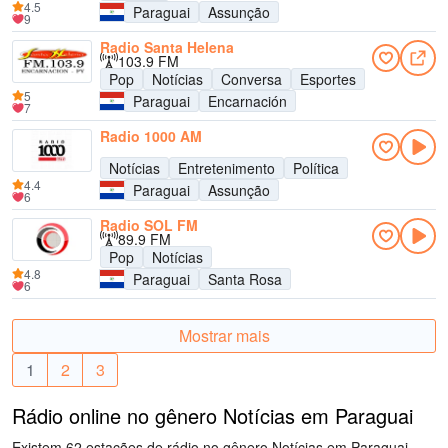
4.5
Paraguai
Assunção
9
Radio Santa Helena
103.9 FM
Pop
Notícias
Conversa
Esportes
5
Paraguai
Encarnación
7
Radio 1000 AM
Notícias
Entretenimento
Política
4.4
Paraguai
Assunção
6
Radio SOL FM
89.9 FM
Pop
Notícias
4.8
Paraguai
Santa Rosa
6
Mostrar mais
1
2
3
Rádio online no gênero Notícias em Paraguai
Existem 62 estações de rádio no gênero Notícias em Paraguai.