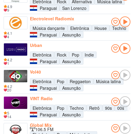
Eletrônica
Rock
Alternativa
Música latina
4.9
Paraguai
San Lorenzo
9
Electrolevel Radiomix
Música dançante
Eletrônica
House
Techno
4.1
Paraguai
Assunção
4
Urban
Eletrônica
Rock
Pop
Indie
4.2
Paraguai
Assunção
1
Vol40
Eletrônica
Pop
Reggaeton
Música latina
4.2
Paraguai
Assunção
20
VINT Radio
Eletrônica
Pop
Techno
Retrô
90s
00s
8
5
Paraguai
Assunção
14
Global Mix
106.5 FM