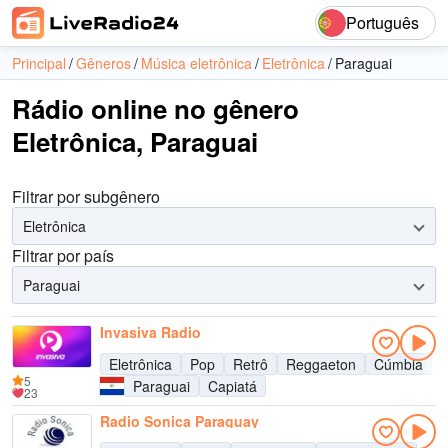
Português
Principal
Gêneros
Música eletrônica
Eletrônica
Paraguai
Rádio online no gênero
Eletrônica, Paraguai
Filtrar por subgênero
Eletrônica
Filtrar por país
Paraguai
Invasiva Radio
Eletrônica
Pop
Retrô
Reggaeton
Cúmbia
5
Paraguai
Capiatá
23
Radio Sonica Paraguay