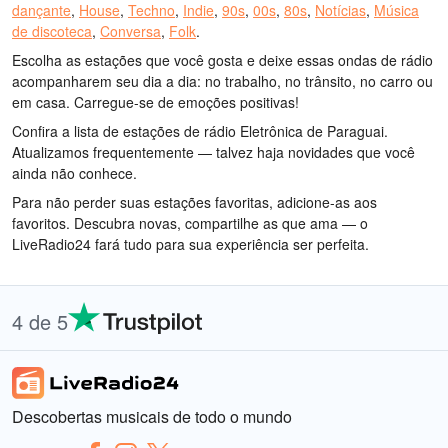
dançante
,
House
,
Techno
,
Indie
,
90s
,
00s
,
80s
,
Notícias
,
Música
de discoteca
,
Conversa
,
Folk
.
Escolha as estações que você gosta e deixe essas ondas de rádio
acompanharem seu dia a dia: no trabalho, no trânsito, no carro ou
em casa. Carregue-se de emoções positivas!
Confira a lista de estações de rádio Eletrônica de Paraguai.
Atualizamos frequentemente — talvez haja novidades que você
ainda não conhece.
Para não perder suas estações favoritas, adicione-as aos
favoritos. Descubra novas, compartilhe as que ama — o
LiveRadio24 fará tudo para sua experiência ser perfeita.
4 de 5
Descobertas musicais de todo o mundo