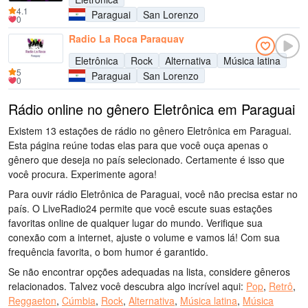
4.1
Paraguai
San Lorenzo
0
Radio La Roca Paraguay
Eletrônica
Rock
Alternativa
Música latina
5
Paraguai
San Lorenzo
0
Rádio online no gênero Eletrônica em Paraguai
Existem 13 estações de rádio no gênero Eletrônica em Paraguai.
Esta página reúne todas elas para que você ouça apenas o
gênero que deseja no país selecionado. Certamente é isso que
você procura. Experimente agora!
Para ouvir rádio Eletrônica de Paraguai, você não precisa estar no
país. O LiveRadio24 permite que você escute suas estações
favoritas online de qualquer lugar do mundo. Verifique sua
conexão com a internet, ajuste o volume e vamos lá! Com sua
frequência favorita, o bom humor é garantido.
Se não encontrar opções adequadas na lista, considere gêneros
relacionados. Talvez você descubra algo incrível aqui:
Pop
,
Retrô
,
Reggaeton
,
Cúmbia
,
Rock
,
Alternativa
,
Música latina
,
Música