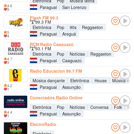
Eletrônica
Pop
Música latina
4.6
Paraguai
San Lorenzo
8
Flash FM 99.3
99.3 FM
Eletrônica
Pop
90s
Reggaeton
5
Paraguai
Areguá
4
RCN Radio Caaguazú
93.1 FM
Eletrônica
Pop
Notícias
Reggaeton
4.7
Paraguai
Caaguazú
3
Radio Educacion 99.7 FM
Música dançante
Eletrônica
House
Música de 
4.2
Paraguai
Assunção
1
Conectados Radio Online
Eletrônica
Pop
Notícias
Conversa
Folk
Re
4.4
Paraguai
Assunção
1
ElectroRadio
Eletrônica