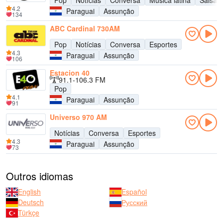
Pop
Notícias
Conversa
Música latina
Salsa
4.2
Paraguai
Assunção
134
ABC Cardinal 730AM
Pop
Notícias
Conversa
Esportes
4.3
Paraguai
Assunção
106
Estacion 40
91.1-106.3 FM
Pop
4.1
Paraguai
Assunção
91
Universo 970 AM
Notícias
Conversa
Esportes
4.3
Paraguai
Assunção
73
Outros idiomas
English
Español
Deutsch
Русский
Türkçe