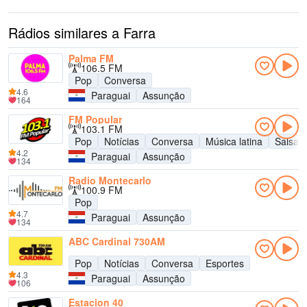
Rádios similares a Farra
Palma FM
106.5 FM
Pop
Conversa
4.6
Paraguai
Assunção
164
FM Popular
103.1 FM
Pop
Notícias
Conversa
Música latina
Salsa
4.2
Paraguai
Assunção
134
Radio Montecarlo
100.9 FM
Pop
4.7
Paraguai
Assunção
134
ABC Cardinal 730AM
Pop
Notícias
Conversa
Esportes
4.3
Paraguai
Assunção
106
Estacion 40