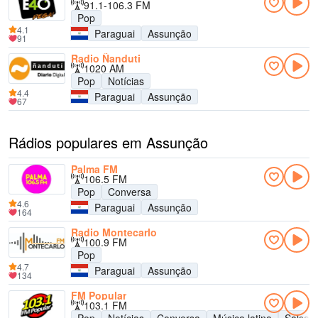
91.1-106.3 FM
Pop
4.1
Paraguai
Assunção
91
Radio Ñanduti
1020 AM
Pop
Notícias
4.4
Paraguai
Assunção
67
Rádios populares em Assunção
Palma FM
106.5 FM
Pop
Conversa
4.6
Paraguai
Assunção
164
Radio Montecarlo
100.9 FM
Pop
4.7
Paraguai
Assunção
134
FM Popular
103.1 FM