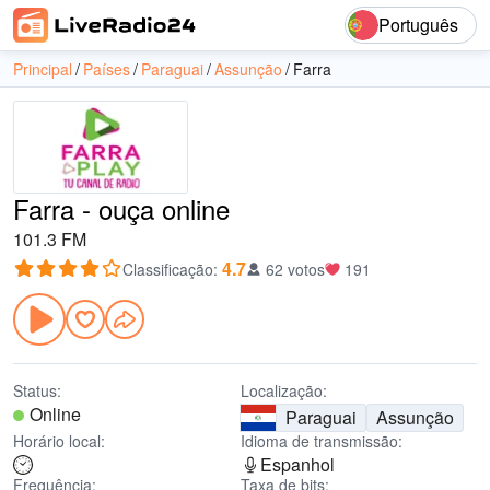
Português
Principal
Países
Paraguai
Assunção
Farra
Farra - ouça online
101.3 FM
4.7
Classificação
:
62 votos
191
Status:
Localização:
Online
Paraguai
Assunção
Horário local:
Idioma de transmissão:
Espanhol
Frequência:
Taxa de bits: