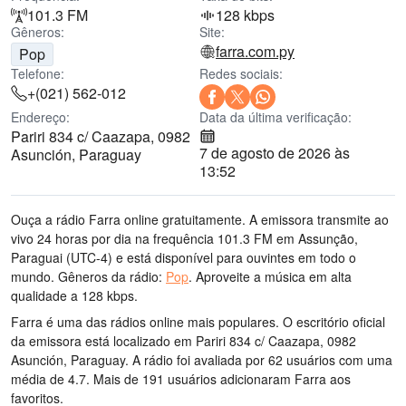
101.3 FM
128 kbps
Gêneros:
Site:
farra.com.py
Pop
Telefone:
Redes sociais:
+(021) 562-012
Endereço:
Data da última verificação:
Pariri 834 c/ Caazapa, 0982
7 de agosto de 2026 às
Asunción, Paraguay
13:52
Ouça a rádio Farra online gratuitamente. A emissora transmite ao
vivo 24 horas por dia
na frequência 101.3 FM
em Assunção,
Paraguai
(UTC-4)
e está disponível para ouvintes em todo o
mundo.
Gêneros da rádio:
Pop
.
Aproveite a música
em alta
qualidade
a 128 kbps.
Farra é uma das rádios online mais populares
. O escritório oficial
da emissora está localizado em Pariri 834 c/ Caazapa, 0982
Asunción, Paraguay
. A rádio foi avaliada por 62 usuários com uma
média de 4.7. Mais de 191 usuários adicionaram Farra aos
favoritos.