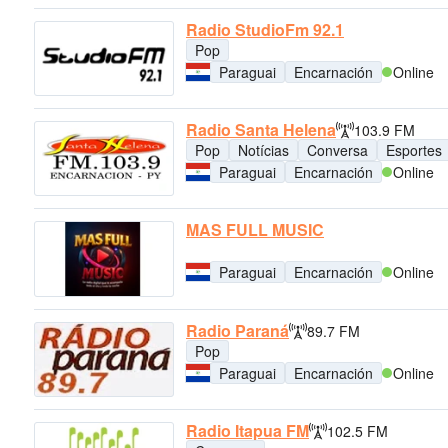
Radio StudioFm 92.1
Pop
Paraguai
Encarnación
Online
Radio Santa Helena
103.9 FM
Pop
Notícias
Conversa
Esportes
Paraguai
Encarnación
Online
MAS FULL MUSIC
Paraguai
Encarnación
Online
Radio Paraná
89.7 FM
Pop
Paraguai
Encarnación
Online
Radio Itapua FM
102.5 FM