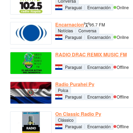
Conversa
Paraguai
Encarnación
Online
Encarnacion
95.7 FM
Notícias
Conversa
Paraguai
Encarnación
Online
RADIO DRAC REMIX MUSIC FM
Paraguai
Encarnación
Offline
Radio Purahei Py
Polca
Paraguai
Encarnación
Offline
On Classic Radio Py
Clássico
Paraguai
Encarnación
Offline