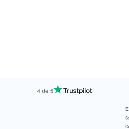
4 de 5
E
S
C