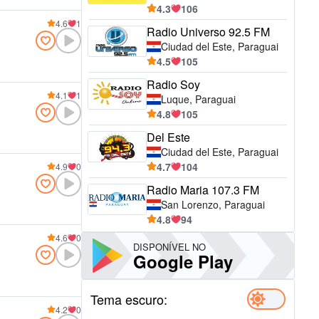
4.3
106
4.6
1
Radio Universo 92.5 FM
Ciudad del Este, Paraguai
4.5
105
Radio Soy
4.1
1
Luque, Paraguai
4.8
105
Del Este
Ciudad del Este, Paraguai
4.7
104
4.9
0
Radio Maria 107.3 FM
San Lorenzo, Paraguai
4.8
94
4.6
0
DISPONÍVEL NO
Google Play
Tema escuro:
4.2
0