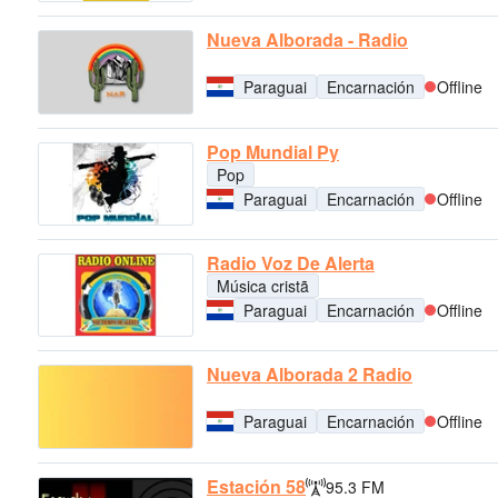
Nueva Alborada - Radio
Paraguai
Encarnación
Offline
Pop Mundial Py
Pop
Paraguai
Encarnación
Offline
Radio Voz De Alerta
Música cristã
Paraguai
Encarnación
Offline
Nueva Alborada 2 Radio
Paraguai
Encarnación
Offline
Estación 58
95.3 FM