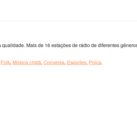
i
 qualidade. Mais de 16 estações de rádio de diferentes gênero
,
Folk
,
Música cristã
,
Conversa
,
Esportes
,
Polca
.