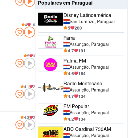
Populares em Paraguai
Disney Latinoamérica
San Lorenzo, Paraguai
4
16
5
280
Farra
Assunção, Paraguai
4.7
191
5
3
Palma FM
Assunção, Paraguai
4.6
164
Radio Montecarlo
4.1
2
Assunção, Paraguai
4.7
134
FM Popular
Assunção, Paraguai
4.3
2
4.2
134
ABC Cardinal 730AM
Assunção, Paraguai