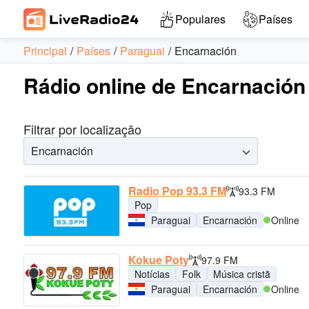
Populares
Países
Principal
Países
Paraguai
Encarnación
Rádio online de Encarnación 
Filtrar por localização
Encarnación
Radio Pop 93.3 FM
93.3 FM
Pop
Paraguai
Encarnación
Online
Kokue Poty
97.9 FM
Notícias
Folk
Música cristã
Paraguai
Encarnación
Online