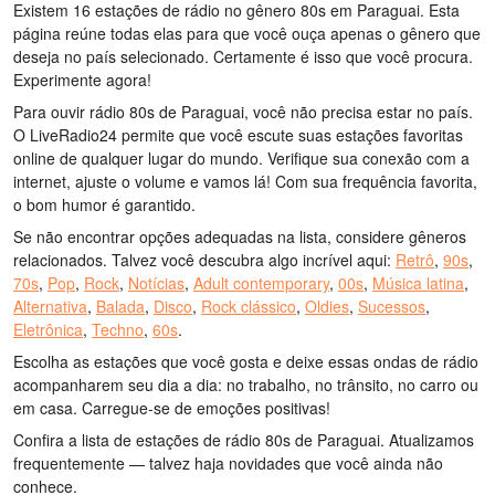
Existem 16 estações de rádio no gênero 80s em Paraguai. Esta
página reúne todas elas para que você ouça apenas o gênero que
deseja no país selecionado. Certamente é isso que você procura.
Experimente agora!
Para ouvir rádio 80s de Paraguai, você não precisa estar no país.
O LiveRadio24 permite que você escute suas estações favoritas
online de qualquer lugar do mundo. Verifique sua conexão com a
internet, ajuste o volume e vamos lá! Com sua frequência favorita,
o bom humor é garantido.
Se não encontrar opções adequadas na lista, considere gêneros
relacionados. Talvez você descubra algo incrível aqui:
Retrô
,
90s
,
70s
,
Pop
,
Rock
,
Notícias
,
Adult contemporary
,
00s
,
Música latina
,
Alternativa
,
Balada
,
Disco
,
Rock clássico
,
Oldies
,
Sucessos
,
Eletrônica
,
Techno
,
60s
.
Escolha as estações que você gosta e deixe essas ondas de rádio
acompanharem seu dia a dia: no trabalho, no trânsito, no carro ou
em casa. Carregue-se de emoções positivas!
Confira a lista de estações de rádio 80s de Paraguai. Atualizamos
frequentemente — talvez haja novidades que você ainda não
conhece.