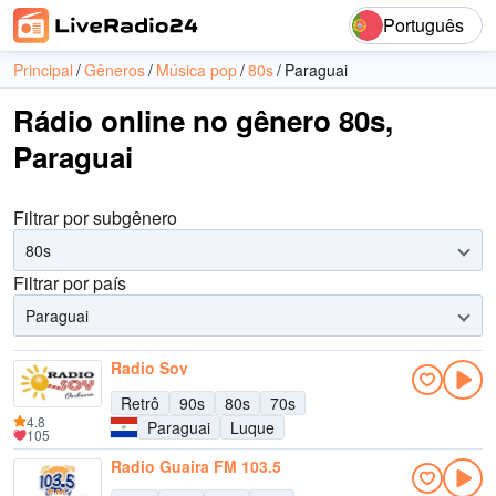
Português
Principal
Gêneros
Música pop
80s
Paraguai
Rádio online no gênero 80s,
Paraguai
Filtrar por subgênero
80s
Filtrar por país
Paraguai
Radio Soy
Retrô
90s
80s
70s
4.8
Paraguai
Luque
105
Radio Guaira FM 103.5