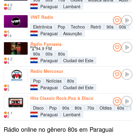
4.5
Paraguai
Lambaré
62
VINT Radio
Eletrônica
Pop
Techno
Retrô
90s
00s
8
5
Paraguai
Assunção
14
Radio Fantasia
94.9 FM
90s
00s
80s
4.2
Paraguai
Ciudad del Este
4
Radio Mercosur
Pop
Notícias
80s
5
Paraguai
Ciudad del Este
3
Hits Classic Rock,Pop & Disco
Disco
Pop
90s
80s
70s
Oldies
60s
Su
4.1
Paraguai
Lambaré
2
Rádio online no gênero 80s em Paraguai