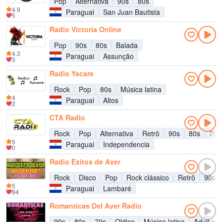
Pop
Alternativa
90s
80s
4.9
Paraguai
San Juan Bautista
5
Radio Victoria Online
Pop
90s
80s
Balada
4.3
Paraguai
Assunção
3
Radio Yacare
Rock
Pop
80s
Música latina
4
Paraguai
Altos
2
CTA Radio
Rock
Pop
Alternativa
Retrô
90s
80s
70s
5
Paraguai
Independencia
0
Radio Exitos de Ayer
Rock
Disco
Pop
Rock clássico
Retrô
90s
5
Paraguai
Lambaré
84
Romanticas Del Ayer Radio
90s
80s
70s
Oldies
Música latina
Adult co