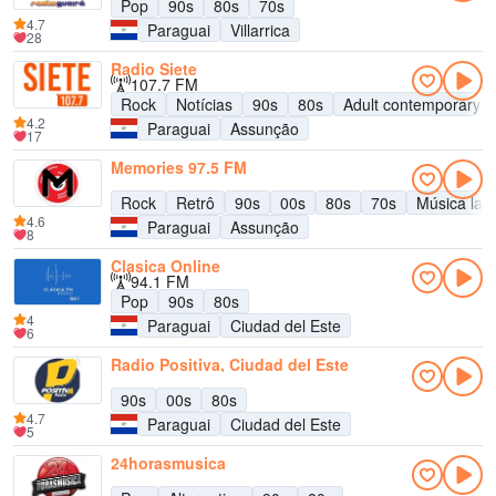
Pop
90s
80s
70s
4.7
Paraguai
Villarrica
28
Radio Siete
107.7 FM
Rock
Notícias
90s
80s
Adult contemporary
4.2
Paraguai
Assunção
17
Memories 97.5 FM
Rock
Retrô
90s
00s
80s
70s
Música lati
4.6
Paraguai
Assunção
8
Clasica Online
94.1 FM
Pop
90s
80s
4
Paraguai
Ciudad del Este
6
Radio Positiva, Ciudad del Este
90s
00s
80s
4.7
Paraguai
Ciudad del Este
5
24horasmusica