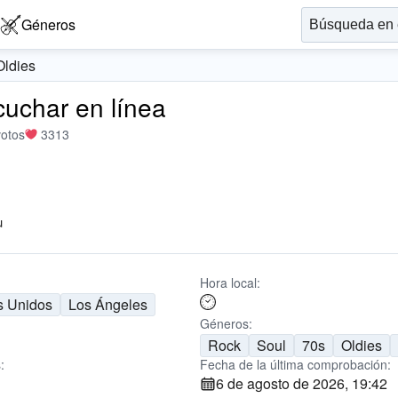
Géneros
ldies
uchar en línea
votos
3313
u
Hora local:
s Unidos
Los Ángeles
Géneros:
Rock
Soul
70s
Oldies
:
Fecha de la última comprobación:
6 de agosto de 2026, 19:42