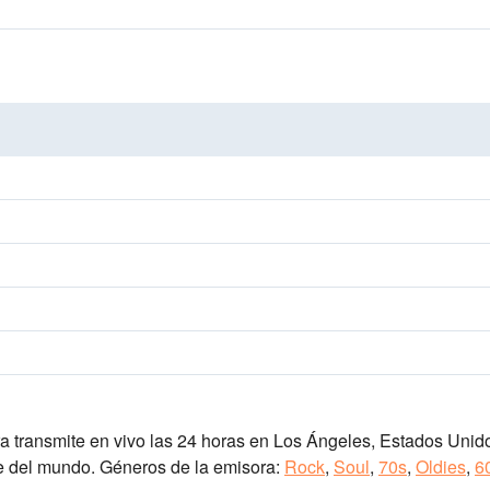
a transmite en vivo las 24 horas
en Los Ángeles, Estados Unid
e del mundo.
Géneros de la emisora:
Rock
,
Soul
,
70s
,
Oldies
,
6