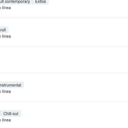
ult contemporary
Éxitos
 línea
roll
 línea
Instrumental
 línea
Chill-out
 línea