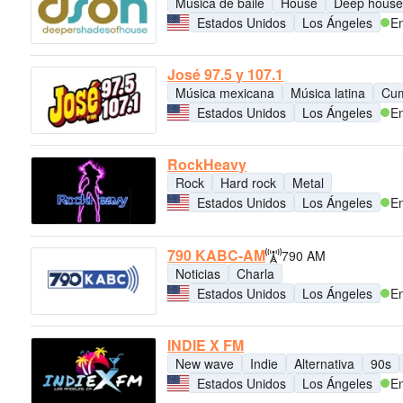
Música de baile
House
Deep house
Estados Unidos
Los Ángeles
En
José 97.5 y 107.1
Música mexicana
Música latina
Cu
Estados Unidos
Los Ángeles
En
RockHeavy
Rock
Hard rock
Metal
Estados Unidos
Los Ángeles
En
790 KABC-AM
790 AM
Noticias
Charla
Estados Unidos
Los Ángeles
En
INDIE X FM
New wave
Indie
Alternativa
90s
Estados Unidos
Los Ángeles
En