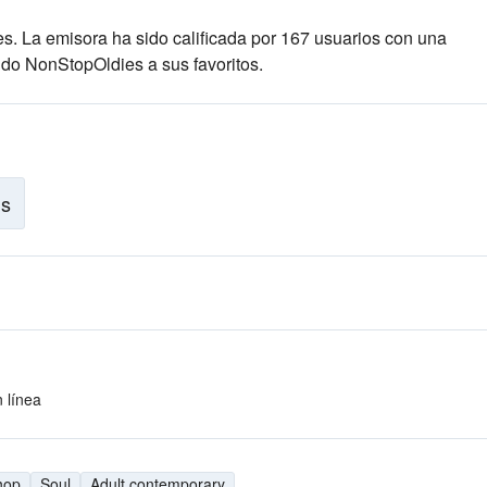
es
. La emisora ha sido calificada por 167 usuarios con una
do NonStopOldies a sus favoritos.
is
 línea
hop
Soul
Adult contemporary