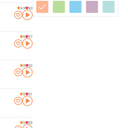
4.9
43
5
37
3
32
5
31
5
29