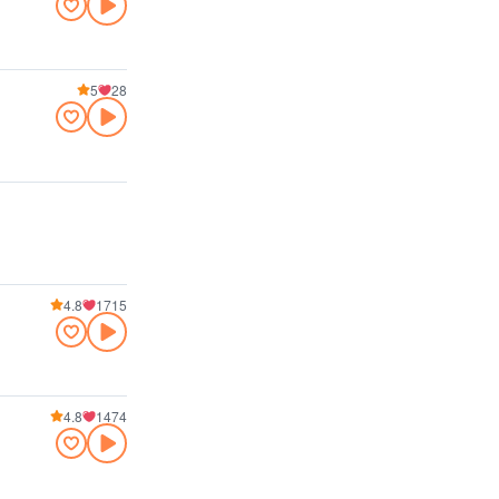
5
28
4.8
1715
4.8
1474