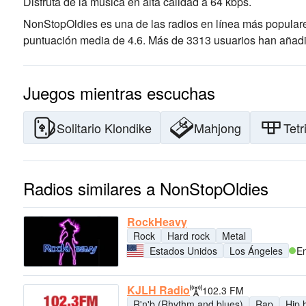
Disfruta de la música
en alta calidad
a 64 kbps.
NonStopOldies es una de las radios en línea más popular
puntuación media de 4.6. Más de 3313 usuarios han añadi
Juegos mientras escuchas
Solitario Klondike
Mahjong
Tetr
Radios similares a NonStopOldies
RockHeavy
Rock
Hard rock
Metal
Estados Unidos
Los Ángeles
En
KJLH Radio
102.3 FM
R'n'b (Rhythm and blues)
Rap
Hip 