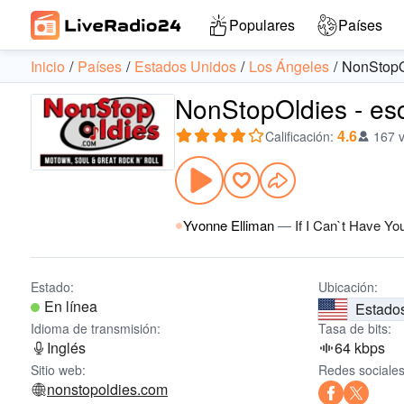
Populares
Países
Inicio
Países
Estados Unidos
Los Ángeles
NonStopO
NonStopOldies - esc
4.6
Calificación
:
167 
Yvonne Elliman
—
If I Can`t Have Yo
Estado:
Ubicación:
En línea
Estado
Idioma de transmisión:
Tasa de bits:
Inglés
64 kbps
Sitio web:
Redes sociales
nonstopoldies.com