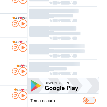
4.4
249
4.7
107
5
59
DISPONIBLE EN
Google Play
4.5
56
Tema oscuro: