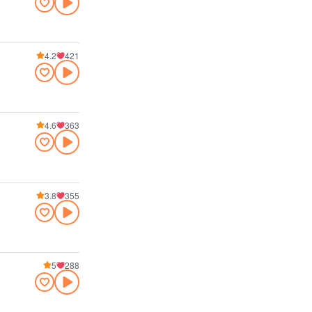
4.2
421
4.6
363
3.8
355
5
288