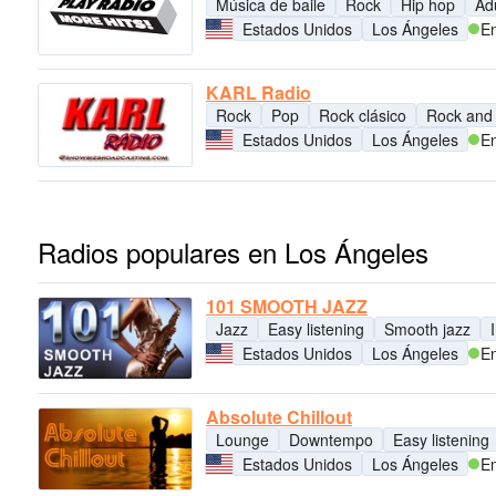
Música de baile
Rock
Hip hop
Ad
Estados Unidos
Los Ángeles
En
KARL Radio
Rock
Pop
Rock clásico
Rock and 
Estados Unidos
Los Ángeles
En
Radios populares en Los Ángeles
101 SMOOTH JAZZ
Jazz
Easy listening
Smooth jazz
Estados Unidos
Los Ángeles
En
Absolute Chillout
Lounge
Downtempo
Easy listening
Estados Unidos
Los Ángeles
En