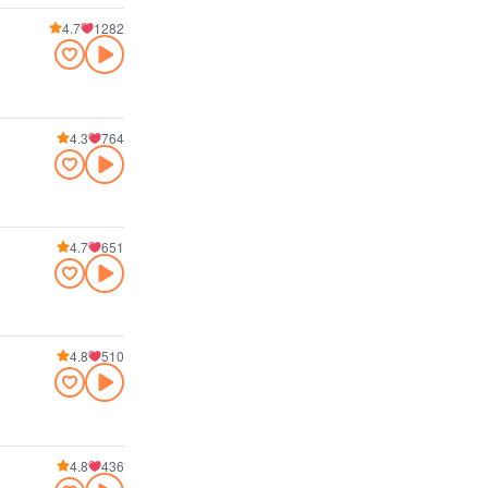
4.7
1282
4.3
764
4.7
651
4.8
510
4.8
436