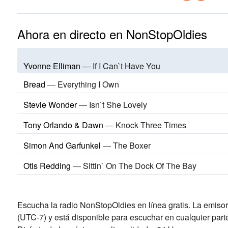
Ahora en directo en NonStopOldies
Yvonne Elliman
—
If I Can`t Have You
Bread
—
Everything I Own
Stevie Wonder
—
Isn`t She Lovely
Tony Orlando & Dawn
—
Knock Three Times
Simon And Garfunkel
—
The Boxer
Otis Redding
—
Sittin` On The Dock Of The Bay
Escucha la radio NonStopOldies en línea gratis. La emisor
(UTC-7)
y está disponible para escuchar en cualquier part