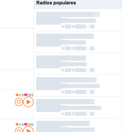
Radios populares
4.6
363
4.6
266