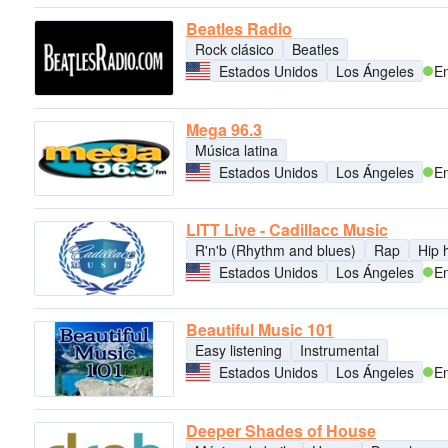
Beatles Radio
Rock clásico
Beatles
Estados Unidos
Los Ángeles
En
Mega 96.3
Música latina
Estados Unidos
Los Ángeles
En
LITT Live - Cadillacc Music
R'n'b (Rhythm and blues)
Rap
Hip 
Estados Unidos
Los Ángeles
En
Beautiful Music 101
Easy listening
Instrumental
Estados Unidos
Los Ángeles
En
Deeper Shades of House