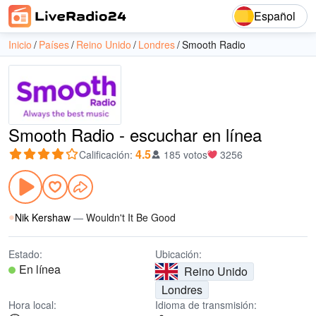
Español
Inicio
Países
Reino Unido
Londres
Smooth Radio
Smooth Radio - escuchar en línea
4.5
Calificación
:
185 votos
3256
Nik Kershaw
—
Wouldn't It Be Good
Estado:
Ubicación:
En línea
Reino Unido
Londres
Hora local:
Idioma de transmisión: