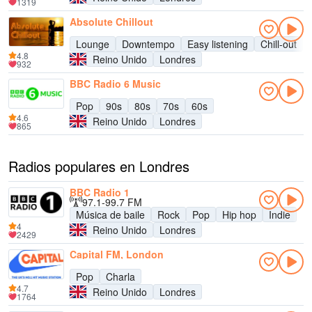
1319
Absolute Chillout
Lounge
Downtempo
Easy listening
Chill-out
4.8
Reino Unido
Londres
932
BBC Radio 6 Music
Pop
90s
80s
70s
60s
4.6
Reino Unido
Londres
865
Radios populares en Londres
BBC Radio 1
97.1-99.7 FM
Música de baile
Rock
Pop
Hip hop
Indie
4
Reino Unido
Londres
2429
Capital FM, London
Pop
Charla
4.7
Reino Unido
Londres
1764