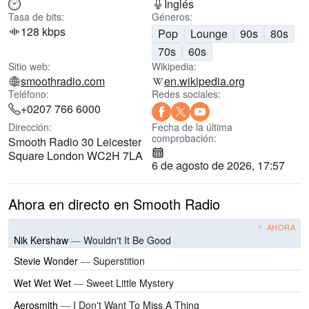
Inglés
Tasa de bits:
Géneros:
128 kbps
Pop
Lounge
90s
80s
70s
60s
Sitio web:
Wikipedia:
smoothradio.com
en.wikipedia.org
Teléfono:
Redes sociales:
+0207 766 6000
Dirección:
Fecha de la última
comprobación:
Smooth Radio 30 Leicester
Square London WC2H 7LA
6 de agosto de 2026, 17:57
Ahora en directo en Smooth Radio
AHORA
Nik Kershaw
—
Wouldn't It Be Good
Stevie Wonder
—
Superstition
Wet Wet Wet
—
Sweet Little Mystery
Aerosmith
—
I Don't Want To Miss A Thing