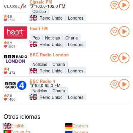
Classic FM
100.0-102.0 FM
Clásico
4.9
Reino Unido
Londres
1723
Heart FM
Pop
Noticias
Charla
3.9
Reino Unido
Londres
1509
BBC Radio London
Noticias
Charla
4
Reino Unido
Londres
1474
BBC Radio 4
92.0-95.0 FM
Noticias
Charla
2.8
Reino Unido
Londres
1460
Otros idiomas
English
Deutsch
Português
Русский