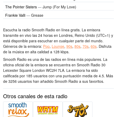
The Pointer Sisters
—
Jump (For My Love)
Frankie Valli
—
Grease
Escucha la radio Smooth Radio en línea gratis. La emisora
transmite en vivo las 24 horas
en Londres, Reino Unido
(UTC+1)
y
está disponible para escuchar en cualquier parte del mundo.
Géneros de la emisora:
Pop
,
Lounge
,
90s
,
80s
,
70s
,
60s
.
Disfruta
de la música
en alta calidad
a 128 kbps.
Smooth Radio es una de las radios en línea más populares
. La
oficina oficial de la emisora se encuentra en Smooth Radio 30
Leicester Square London WC2H 7LA
. La emisora ha sido
calificada por 185 usuarios con una puntuación media de 4.5. Más
de 3256 usuarios han añadido Smooth Radio a sus favoritos.
Otros canales de esta radio