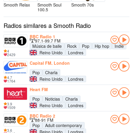
Smooth Relax
Smooth Soul
Smooth 70s
100.5
Radios similares a Smooth Radio
BBC Radio 1
97.1-99.7 FM
Música de baile
Rock
Pop
Hip hop
Indie
4
Reino Unido
Londres
2429
Capital FM, London
Pop
Charla
4.7
Reino Unido
Londres
1764
Heart FM
Pop
Noticias
Charla
3.9
Reino Unido
Londres
1509
BBC Radio 2
88-91 FM
Pop
Adult contemporary
3.6
Reino Unido
Londres