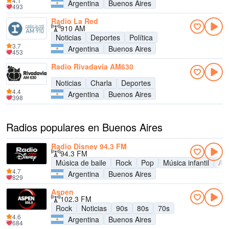
4.1
Argentina
Buenos Aires
493
Radio La Red
910 AM
Noticias
Deportes
Política
3.7
Argentina
Buenos Aires
453
Radio Rivadavia AM630
Noticias
Charla
Deportes
4.4
Argentina
Buenos Aires
398
Radios populares en Buenos Aires
Radio Disney 94.3 FM
94.3 FM
Música de baile
Rock
Pop
Música infantil
Adu
4.7
Argentina
Buenos Aires
829
Aspen
102.3 FM
Rock
Noticias
90s
80s
70s
4.6
Argentina
Buenos Aires
684