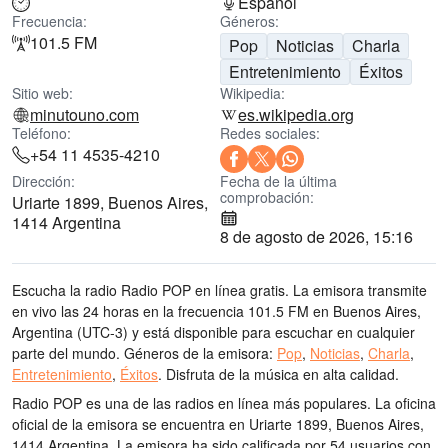
Español
Frecuencia:
Géneros:
101.5 FM
Pop
Noticias
Charla
Entretenimiento
Éxitos
Sitio web:
Wikipedia:
minutouno.com
es.wikipedia.org
Teléfono:
Redes sociales:
+54 11 4535-4210
Dirección:
Fecha de la última
comprobación:
Uriarte 1899, Buenos Aires,
1414 Argentina
8 de agosto de 2026, 15:16
Escucha la radio Radio POP en línea gratis. La emisora transmite
en vivo las 24 horas
en la frecuencia 101.5 FM
en Buenos Aires,
Argentina
(UTC-3)
y está disponible para escuchar en cualquier
parte del mundo.
Géneros de la emisora:
Pop
,
Noticias
,
Charla
,
Entretenimiento
,
Éxitos
.
Disfruta de la música
en alta calidad
.
Radio POP es una de las radios en línea más populares
. La oficina
oficial de la emisora se encuentra en Uriarte 1899, Buenos Aires,
1414 Argentina
. La emisora ha sido calificada por 54 usuarios con