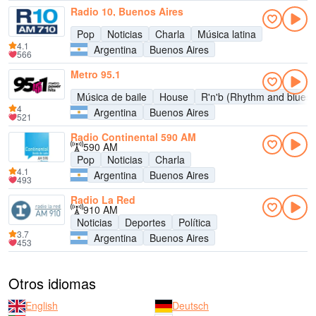
Radio 10, Buenos Aires
Pop
Noticias
Charla
Música latina
4.1
Argentina
Buenos Aires
566
Metro 95.1
Música de baile
House
R'n'b (Rhythm and blues)
4
Argentina
Buenos Aires
521
Radio Continental 590 AM
590 AM
Pop
Noticias
Charla
4.1
Argentina
Buenos Aires
493
Radio La Red
910 AM
Noticias
Deportes
Política
3.7
Argentina
Buenos Aires
453
Otros idiomas
English
Deutsch