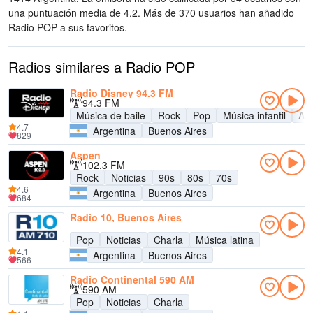
una puntuación media de 4.2. Más de 370 usuarios han añadido
Radio POP a sus favoritos.
Radios similares a Radio POP
Radio Disney 94.3 FM
94.3 FM
Música de baile
Rock
Pop
Música infantil
Adu
4.7
Argentina
Buenos Aires
829
Aspen
102.3 FM
Rock
Noticias
90s
80s
70s
4.6
Argentina
Buenos Aires
684
Radio 10, Buenos Aires
Pop
Noticias
Charla
Música latina
4.1
Argentina
Buenos Aires
566
Radio Continental 590 AM
590 AM
Pop
Noticias
Charla