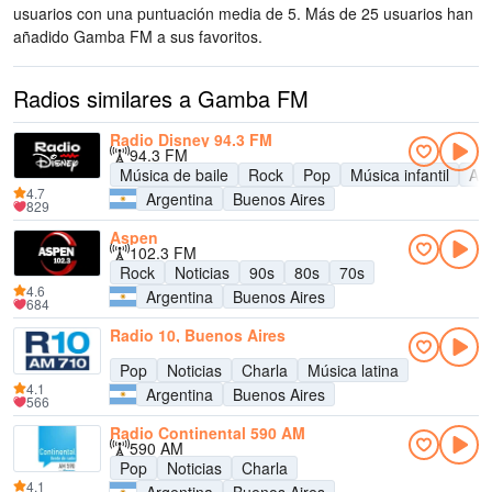
usuarios con una puntuación media de 5. Más de 25 usuarios han
añadido Gamba FM a sus favoritos.
Radios similares a Gamba FM
Radio Disney 94.3 FM
94.3 FM
Música de baile
Rock
Pop
Música infantil
Adu
4.7
Argentina
Buenos Aires
829
Aspen
102.3 FM
Rock
Noticias
90s
80s
70s
4.6
Argentina
Buenos Aires
684
Radio 10, Buenos Aires
Pop
Noticias
Charla
Música latina
4.1
Argentina
Buenos Aires
566
Radio Continental 590 AM
590 AM
Pop
Noticias
Charla
4.1