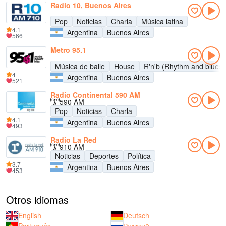
Radio 10, Buenos Aires
Pop
Noticias
Charla
Música latina
4.1
Argentina
Buenos Aires
566
Metro 95.1
Música de baile
House
R'n'b (Rhythm and blues)
4
Argentina
Buenos Aires
521
Radio Continental 590 AM
590 AM
Pop
Noticias
Charla
4.1
Argentina
Buenos Aires
493
Radio La Red
910 AM
Noticias
Deportes
Política
3.7
Argentina
Buenos Aires
453
Otros idiomas
English
Deutsch