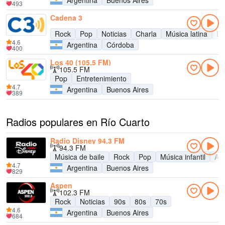
Argentina
Buenos Aires
493
Cadena 3
Rock
Pop
Noticias
Charla
Música latina
En
4.6
Argentina
Córdoba
400
Los 40 (105.5 FM)
105.5 FM
Pop
Entretenimiento
4.7
Argentina
Buenos Aires
389
Radios populares en Río Cuarto
Radio Disney 94.3 FM
94.3 FM
Música de baile
Rock
Pop
Música infantil
Adu
4.7
Argentina
Buenos Aires
829
Aspen
102.3 FM
Rock
Noticias
90s
80s
70s
4.6
Argentina
Buenos Aires
684