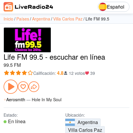
Español
Inicio
Países
Argentina
Villa Carlos Paz
Life FM 99.5
Life FM 99.5 - escuchar en línea
99.5 FM
4.8
Calificación
:
12 votos
39
Aerosmith
—
Hole In My Soul
Estado:
Ubicación:
En línea
Argentina
Villa Carlos Paz