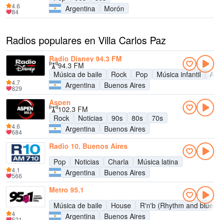
4.6
Argentina
Morón
84
Radios populares en Villa Carlos Paz
Radio Disney 94.3 FM
94.3 FM
Música de baile
Rock
Pop
Música infantil
Adu
4.7
Argentina
Buenos Aires
829
Aspen
102.3 FM
Rock
Noticias
90s
80s
70s
4.6
Argentina
Buenos Aires
684
Radio 10, Buenos Aires
Pop
Noticias
Charla
Música latina
4.1
Argentina
Buenos Aires
566
Metro 95.1
Música de baile
House
R'n'b (Rhythm and blues)
4
Argentina
Buenos Aires
521