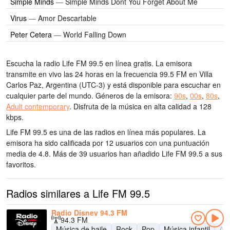
Simple Minds
—
Simple Minds Dont You Forget About Me
Virus
—
Amor Descartable
Peter Cetera
—
World Falling Down
Escucha la radio Life FM 99.5 en línea gratis. La emisora
transmite en vivo las 24 horas
en la frecuencia 99.5 FM
en Villa
Carlos Paz, Argentina
(UTC-3)
y está disponible para escuchar en
cualquier parte del mundo.
Géneros de la emisora:
90s
,
00s
,
80s
,
Adult contemporary
.
Disfruta de la música
en alta calidad
a 128
kbps.
Life FM 99.5 es una de las radios en línea más populares
. La
emisora ha sido calificada por 12 usuarios con una puntuación
media de 4.8. Más de 39 usuarios han añadido Life FM 99.5 a sus
favoritos.
Radios similares a Life FM 99.5
Radio Disney 94.3 FM
94.3 FM
Música de baile
Rock
Pop
Música infantil
Adu