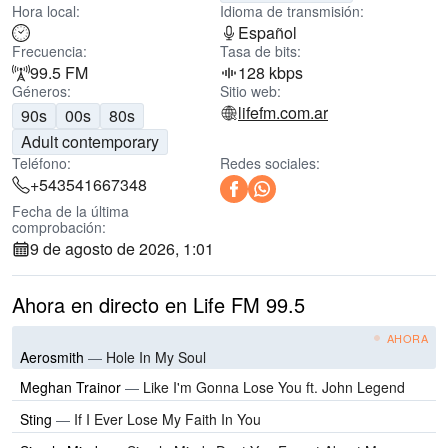
Hora local:
Idioma de transmisión:
Español
Frecuencia:
Tasa de bits:
99.5 FM
128 kbps
Géneros:
Sitio web:
lifefm.com.ar
90s
00s
80s
Adult contemporary
Teléfono:
Redes sociales:
+543541667348
Fecha de la última
comprobación:
9 de agosto de 2026, 1:01
Ahora en directo en Life FM 99.5
AHORA
Aerosmith
—
Hole In My Soul
Meghan Trainor
—
Like I'm Gonna Lose You ft. John Legend
Sting
—
If I Ever Lose My Faith In You