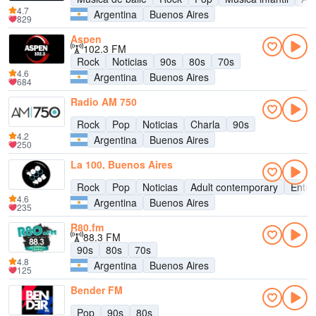
4.7
Argentina
Buenos Aires
829
Aspen
102.3 FM
Rock
Noticias
90s
80s
70s
4.6
Argentina
Buenos Aires
684
Radio AM 750
Rock
Pop
Noticias
Charla
90s
4.2
Argentina
Buenos Aires
250
La 100, Buenos Aires
Rock
Pop
Noticias
Adult contemporary
Entre
4.6
Argentina
Buenos Aires
235
R80.fm
88.3 FM
90s
80s
70s
4.8
Argentina
Buenos Aires
125
Bender FM
Pop
90s
80s