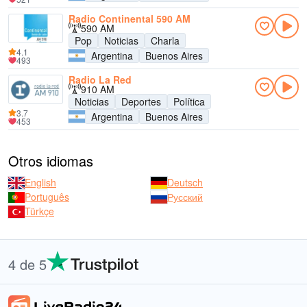
Radio Continental 590 AM
590 AM
Pop
Noticias
Charla
4.1
Argentina
Buenos Aires
493
Radio La Red
910 AM
Noticias
Deportes
Política
3.7
Argentina
Buenos Aires
453
Otros idiomas
English
Deutsch
Português
Русский
Türkçe
4 de 5