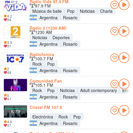
Radio Vida 97.9 FM
97.9 FM
Música de baile
Pop
Noticias
Charla
4.2
Argentina
Rosario
94
Radio 2 (1230 AM)
1230 AM
Noticias
Deportes
3.9
Argentina
Rosario
91
Radiofonica
100.7 FM
Rock
Pop
2
Argentina
Rosario
48
Comunidad Fan
105.1 FM
Rock
Pop
Noticias
Adult contemporary
Entre
5
Argentina
Rosario
41
Cristal FM 107.9
Electrónica
Rock
Pop
4.6
Argentina
Rosario
37