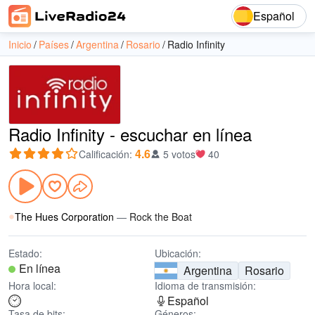
Español
Inicio
Países
Argentina
Rosario
Radio Infinity
Radio Infinity - escuchar en línea
4.6
Calificación
:
5 votos
40
The Hues Corporation
—
Rock the Boat
Estado:
Ubicación:
En línea
Argentina
Rosario
Hora local:
Idioma de transmisión:
Español
Tasa de bits:
Géneros: