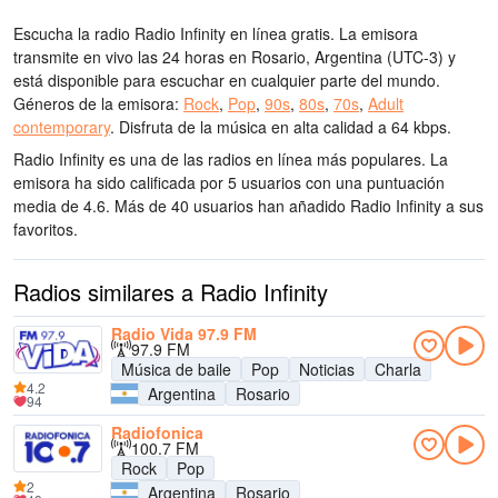
Escucha la radio Radio Infinity en línea gratis. La emisora
transmite en vivo las 24 horas
en Rosario, Argentina
(UTC-3)
y
está disponible para escuchar en cualquier parte del mundo.
Géneros de la emisora:
Rock
,
Pop
,
90s
,
80s
,
70s
,
Adult
contemporary
.
Disfruta de la música
en alta calidad
a 64 kbps.
Radio Infinity es una de las radios en línea más populares
. La
emisora ha sido calificada por 5 usuarios con una puntuación
media de 4.6. Más de 40 usuarios han añadido Radio Infinity a sus
favoritos.
Radios similares a Radio Infinity
Radio Vida 97.9 FM
97.9 FM
Música de baile
Pop
Noticias
Charla
4.2
Argentina
Rosario
94
Radiofonica
100.7 FM
Rock
Pop
2
Argentina
Rosario