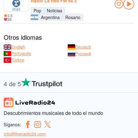
Radio La Red FM 98.3
Pop
Noticias
3.5
Argentina
Rosario
36
Otros idiomas
English
Deutsch
Português
Русский
Türkçe
4 de 5
Descubrimientos musicales de todo el mundo
Síganos:
info@liveradio24.com