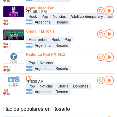
48
Comunidad Fan
105.1 FM
Rock
Pop
Noticias
Adult contemporary
Entre
5
Argentina
Rosario
41
Cristal FM 107.9
Electrónica
Rock
Pop
4.6
Argentina
Rosario
37
Radio La Red FM 98.3
Pop
Noticias
3.5
Argentina
Rosario
36
LT8
830 AM
Pop
Noticias
Charla
Deportes
5
Argentina
Rosario
32
Radios populares en Rosario