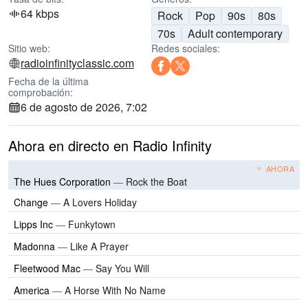
64 kbps
Rock
Pop
90s
80s
70s
Adult contemporary
Sitio web:
Redes sociales:
radioinfinityclassic.com
Fecha de la última
comprobación:
6 de agosto de 2026, 7:02
Ahora en directo en Radio Infinity
AHORA
The Hues Corporation
—
Rock the Boat
Change
—
A Lovers Holiday
Lipps Inc
—
Funkytown
Madonna
—
Like A Prayer
Fleetwood Mac
—
Say You Will
America
—
A Horse With No Name