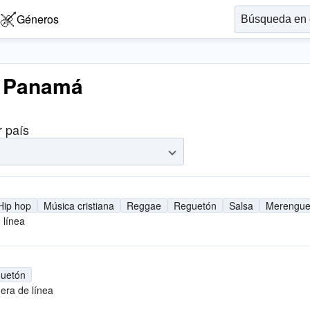
Géneros
, Panamá
r país
Hip hop
Música cristiana
Reggae
Reguetón
Salsa
Merengu
 línea
uetón
era de línea