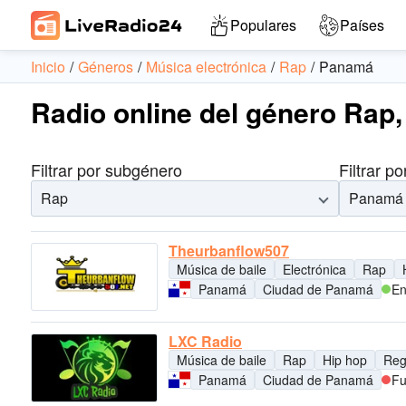
Populares
Países
Inicio
Géneros
Música electrónica
Rap
Panamá
Radio online del género Rap
Filtrar por subgénero
Filtrar po
Rap
Panamá
Theurbanflow507
Música de baile
Electrónica
Rap
Panamá
Ciudad de Panamá
En
LXC Radio
Música de baile
Rap
Hip hop
Reg
Panamá
Ciudad de Panamá
Fu