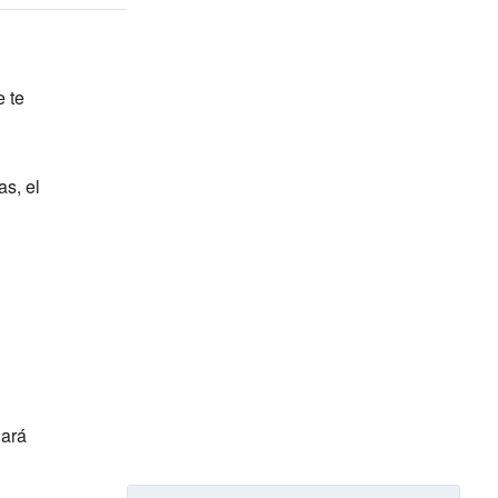
 te
as, el
hará