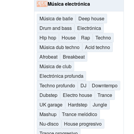
Música electrónica
Música de baile
Deep house
Drum and bass
Electrónica
Hip hop
House
Rap
Techno
Música dub techno
Acid techno
Afrobeat
Breakbeat
Música de club
Electrónica profunda
Techno profundo
DJ
Downtempo
Dubstep
Electro house
Trance
UK garage
Hardstep
Jungle
Mashup
Trance melódico
Nu-disco
House progresivo
Trance progresivo