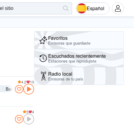
Español
Favoritos
Emisoras que guardaste
Escuchados recientemente
Estaciones que reprodujiste
Radio local
Emisoras de tu país
4.2
10
e
Bachata
5
4