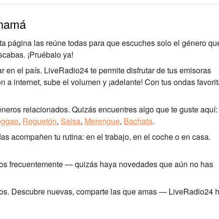
anamá
a página las reúne todas para que escuches solo el género que
scabas. ¡Pruébalo ya!
en el país. LiveRadio24 te permite disfrutar de tus emisoras
ón a internet, sube el volumen y ¡adelante! Con tus ondas favorit
éneros relacionados. Quizás encuentres algo que te guste aquí:
ggae
,
Reguetón
,
Salsa
,
Merengue
,
Bachata
.
as acompañen tu rutina: en el trabajo, en el coche o en casa.
mos frecuentemente — quizás haya novedades que aún no has
ritos. Descubre nuevas, comparte las que amas — LiveRadio24 