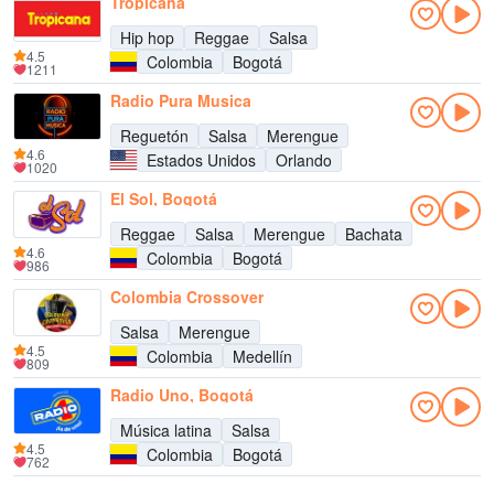
Tropicana
Hip hop
Reggae
Salsa
4.5
Colombia
Bogotá
1211
Radio Pura Musica
Reguetón
Salsa
Merengue
4.6
Estados Unidos
Orlando
1020
El Sol, Bogotá
Reggae
Salsa
Merengue
Bachata
4.6
Colombia
Bogotá
986
Colombia Crossover
Salsa
Merengue
4.5
Colombia
Medellín
809
Radio Uno, Bogotá
Música latina
Salsa
4.5
Colombia
Bogotá
762