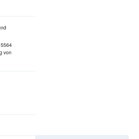
nd
, 5564
g von