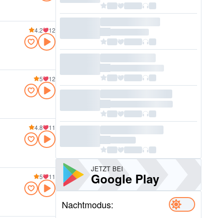
4.2
12
5
12
4.8
11
JETZT BEI
Google Play
5
11
Nachtmodus: