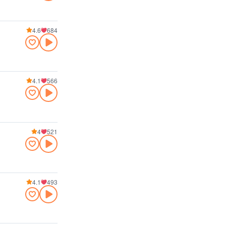
4.6
684
4.1
566
4
521
4.1
493