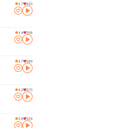
3.7
453
4.4
398
4.7
389
4.2
370
3.8
329