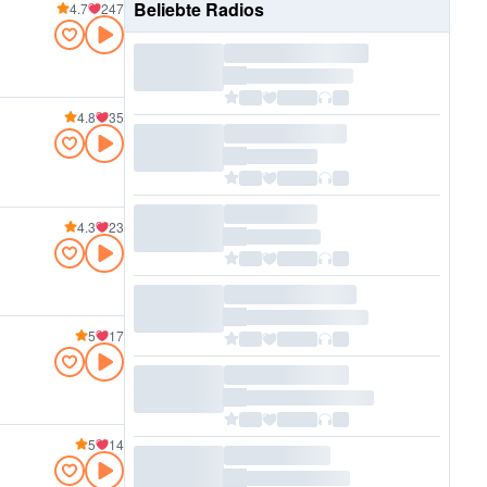
Beliebte Radios
4.7
247
4.8
35
4.3
23
5
17
5
14