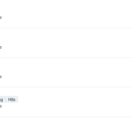
e
e
e
ng
Hits
e