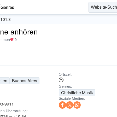
Genres
 101.3
ine anhören
immen
9
Ortszeit:
nien
Buenos Aires
Genres:
Christliche Musik
Soziale Medien:
93-9911
ten Überprüfung:
 2026 um 10:54