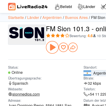
Beliebt
Länder
Startseite
Länder
Argentinien
Buenos Aires
FM Sion
FM Sion 101.3 - onl
4.6
Bewertung
:
10 St
Status:
Standort:
Online
Argenti
Übertragungssprache:
Bitrate:
Spanisch
32 kbps
Webseite:
Telefon:
sionmedios.com
+54 11 22
Adresse:
Datum der letz
Juan Domingo Peron, 5564 1881 San
8. August