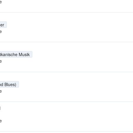
e
er
e
ikanische Musik
e
nd Blues)
e
M
e