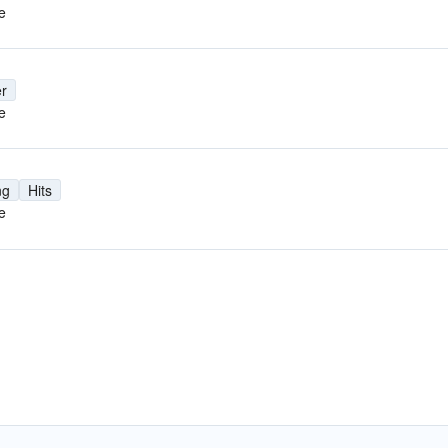
e
r
e
ng
Hits
e