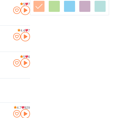
5
7
4.4
7
5
6
4.7
829