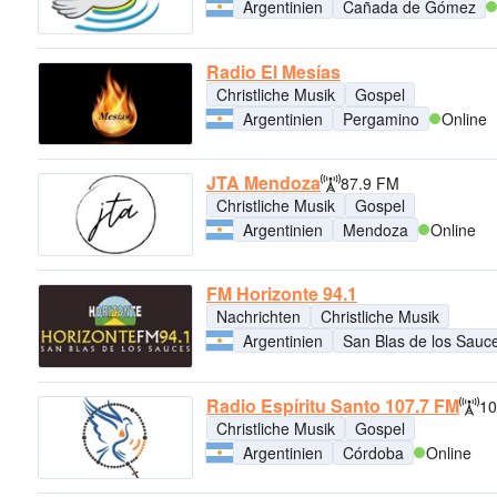
Argentinien
Cañada de Gómez
Radio El Mesías
Christliche Musik
Gospel
Argentinien
Pergamino
Online
JTA Mendoza
87.9 FM
Christliche Musik
Gospel
Argentinien
Mendoza
Online
FM Horizonte 94.1
Nachrichten
Christliche Musik
Argentinien
San Blas de los Sauc
Radio Espíritu Santo 107.7 FM
10
Christliche Musik
Gospel
Argentinien
Córdoba
Online