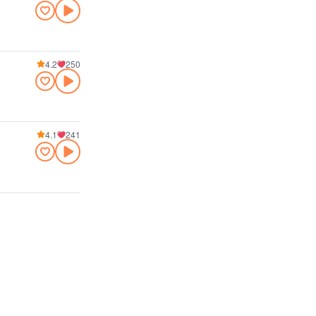
4.2
250
4.1
241