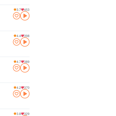
3.7
453
4.4
398
4.7
389
4.2
370
3.8
329