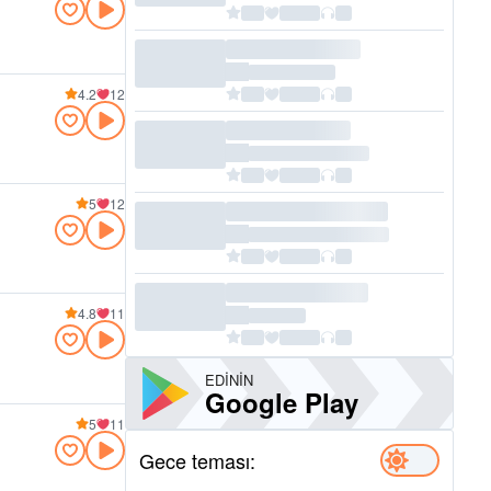
4.2
12
5
12
4.8
11
EDININ
Google Play
5
11
Gece teması: