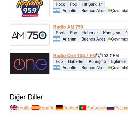
Rock
Pop
Hit Şarkılar
Arjantin
Buenos Aires
Çevrimiçi
Radio AM 750
Rock
Pop
Haberler
Konuşma
9
Arjantin
Buenos Aires
Çevrimiçi
Radio One 103.7 FM
103.7 FM
Pop
Haberler
Konuşma
Eğlence
Arjantin
Buenos Aires
Çevrimiçi
Diğer Diller
English
Español
Deutsch
Português
Русск