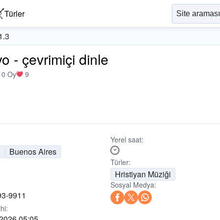
Türler
1.3
 - çevrimiçi dinle
10 Oy
9
Yerel saat:
n
Buenos Aires
Türler:
Hristiyan Müziği
Sosyal Medya:
93-9911
hi:
 2026 05:05