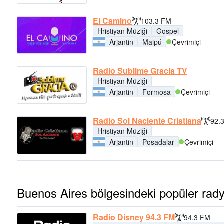
El Camino
103.3 FM
Hristiyan Müziği
Gospel
Arjantin
Maipú
Çevrimiçi
Radio Sublime Gracia TV
Hristiyan Müziği
Arjantin
Formosa
Çevrimiçi
Radio Sol Naciente Cristiana
92.
Hristiyan Müziği
Arjantin
Posadalar
Çevrimiçi
Buenos Aires bölgesindeki popüler rady
Radio Disney 94.3 FM
94.3 FM