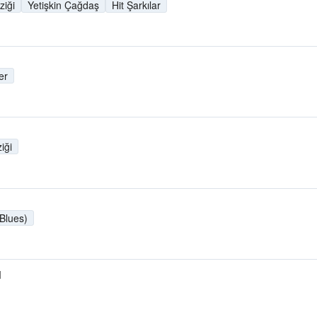
iği
Yetişkin Çağdaş
Hit Şarkılar
er
iği
 Blues)
M