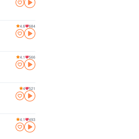
4.6
684
4.1
566
4
521
4.1
493