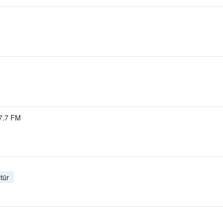
7.7 FM
tür