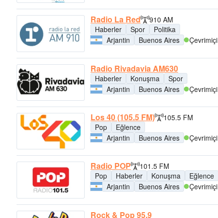
Radio La Red
910 AM
Haberler
Spor
Politika
Arjantin
Buenos Aires
Çevrimiçi
Radio Rivadavia AM630
Haberler
Konuşma
Spor
Arjantin
Buenos Aires
Çevrimiçi
Los 40 (105.5 FM)
105.5 FM
Pop
Eğlence
Arjantin
Buenos Aires
Çevrimiçi
Radio POP
101.5 FM
Pop
Haberler
Konuşma
Eğlence
Arjantin
Buenos Aires
Çevrimiçi
Rock & Pop 95.9