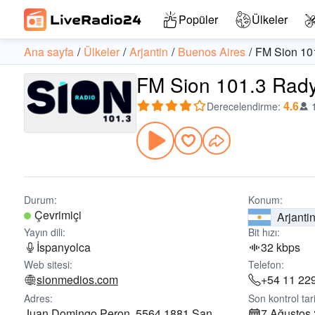
Popüler
Ülkeler
Ana sayfa
Ülkeler
Arjantin
Buenos Aires
FM Sion 10
FM Sion 101.3 Radyo
4.6
Derecelendirme
:
Durum:
Konum:
Çevrimiçi
Arjanti
Yayın dili:
Bit hızı:
İspanyolca
32 kbps
Web sitesi:
Telefon:
sionmedios.com
+54 11 22
Adres:
Son kontrol tari
Juan Domingo Peron, 5564 1881 San
7 Ağustos