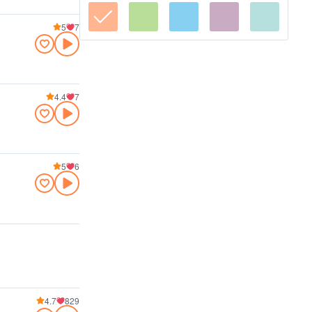
5
7
4.4
7
5
6
4.7
829