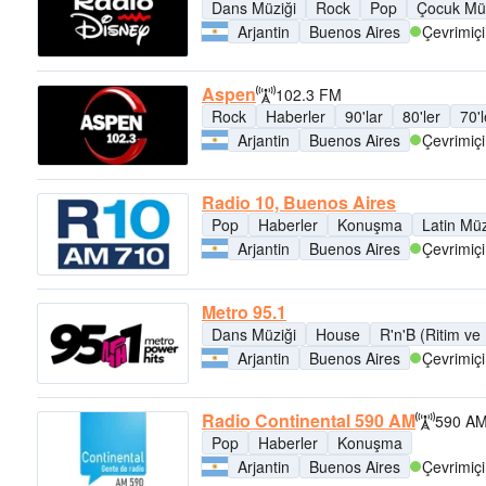
Dans Müziği
Rock
Pop
Çocuk Müz
Arjantin
Buenos Aires
Çevrimiçi
Aspen
102.3 FM
Rock
Haberler
90'lar
80'ler
70'l
Arjantin
Buenos Aires
Çevrimiçi
Radio 10, Buenos Aires
Pop
Haberler
Konuşma
Latin Müz
Arjantin
Buenos Aires
Çevrimiçi
Metro 95.1
Dans Müziği
House
R'n'B (Ritim ve
Arjantin
Buenos Aires
Çevrimiçi
Radio Continental 590 AM
590 A
Pop
Haberler
Konuşma
Arjantin
Buenos Aires
Çevrimiçi