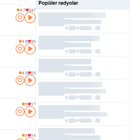
Popüler radyolar
4.7
247
4.8
35
4.3
23
5
17
5
14