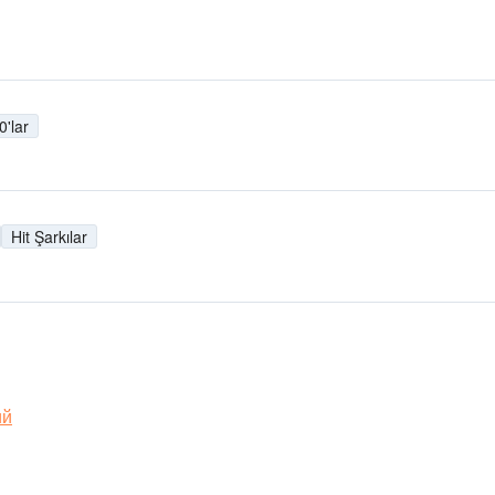
0'lar
Hit Şarkılar
ий