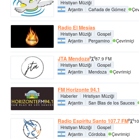
Hristiyan Müziği
Arjantin
Cañada de Gómez
Çev
Radio El Mesías
Hristiyan Müziği
Gospel
Arjantin
Pergamino
Çevrimiçi
JTA Mendoza
87.9 FM
Hristiyan Müziği
Gospel
Arjantin
Mendoza
Çevrimiçi
FM Horizonte 94.1
Haberler
Hristiyan Müziği
Arjantin
San Blas de los Sauces
Radio Espíritu Santo 107.7 FM
10
Hristiyan Müziği
Gospel
Arjantin
Córdoba
Çevrimiçi