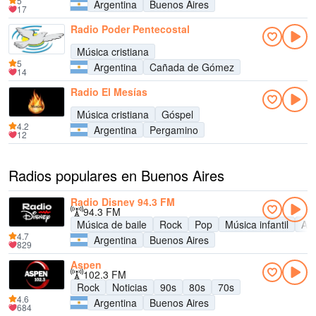
5
Argentina
Buenos Aires
17
Radio Poder Pentecostal
Música cristiana
5
Argentina
Cañada de Gómez
14
Radio El Mesías
Música cristiana
Góspel
4.2
Argentina
Pergamino
12
Radios populares en Buenos Aires
Radio Disney 94.3 FM
94.3 FM
Música de baile
Rock
Pop
Música infantil
Adu
4.7
Argentina
Buenos Aires
829
Aspen
102.3 FM
Rock
Noticias
90s
80s
70s
4.6
Argentina
Buenos Aires
684