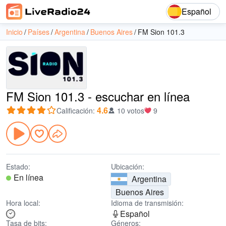
Español
Inicio
Países
Argentina
Buenos Aires
FM Sion 101.3
FM Sion 101.3 - escuchar en línea
4.6
Calificación
:
10 votos
9
Estado:
Ubicación:
En línea
Argentina
Buenos Aires
Hora local:
Idioma de transmisión:
Español
Tasa de bits:
Géneros: