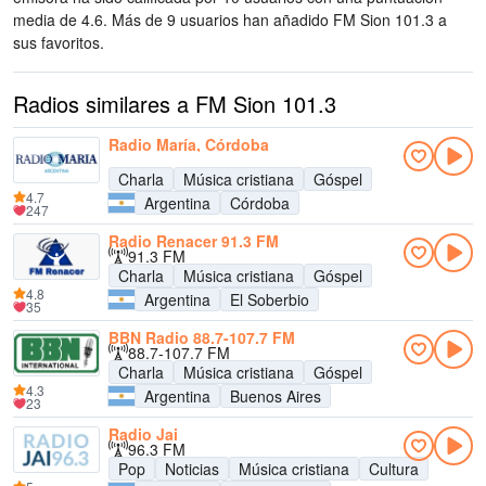
media de 4.6. Más de 9 usuarios han añadido FM Sion 101.3 a
sus favoritos.
Radios similares a FM Sion 101.3
Radio María, Córdoba
Charla
Música cristiana
Góspel
4.7
Argentina
Córdoba
247
Radio Renacer 91.3 FM
91.3 FM
Charla
Música cristiana
Góspel
4.8
Argentina
El Soberbio
35
BBN Radio 88.7-107.7 FM
88.7-107.7 FM
Charla
Música cristiana
Góspel
4.3
Argentina
Buenos Aires
23
Radio Jai
96.3 FM
Pop
Noticias
Música cristiana
Cultura