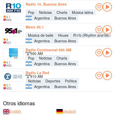
Radio 10, Buenos Aires
Pop
Noticias
Charla
Música latina
4.1
Argentina
Buenos Aires
566
Metro 95.1
Música de baile
House
R'n'b (Rhythm and blues)
4
Argentina
Buenos Aires
521
Radio Continental 590 AM
590 AM
Pop
Noticias
Charla
4.1
Argentina
Buenos Aires
493
Radio La Red
910 AM
Noticias
Deportes
Política
3.7
Argentina
Buenos Aires
453
Otros idiomas
English
Deutsch