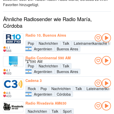
Favoriten hinzugefügt.
Ähnliche Radiosender wie Radio María,
Córdoba
Radio 10, Buenos Aires
Pop
Nachrichten
Talk
Lateinamerikanische Mu
4.1
Argentinien
Buenos Aires
566
Radio Continental 590 AM
590 AM
Pop
Nachrichten
Talk
4.1
Argentinien
Buenos Aires
493
Cadena 3
Rock
Pop
Nachrichten
Talk
Lateinamerikani
4.6
Argentinien
Córdoba
400
Radio Rivadavia AM630
Nachrichten
Talk
Sport