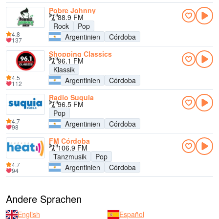
Pobre Johnny
88.9 FM
Rock
Pop
4.8
Argentinien
Córdoba
137
Shopping Classics
96.1 FM
Klassik
4.5
Argentinien
Córdoba
112
Radio Suquia
96.5 FM
Pop
4.7
Argentinien
Córdoba
98
FM Córdoba
106.9 FM
Tanzmusik
Pop
4.7
Argentinien
Córdoba
94
Andere Sprachen
English
Español