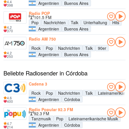
4.4
Argentinien
Buenos Aires
398
Radio POP
101.5 FM
Pop
Nachrichten
Talk
Unterhaltung
Hits
4.2
Argentinien
Buenos Aires
370
Radio AM 750
Rock
Pop
Nachrichten
Talk
90er
4.2
Argentinien
Buenos Aires
250
Beliebte Radiosender in Córdoba
Cadena 3
Rock
Pop
Nachrichten
Talk
Lateinamerikani
4.6
Argentinien
Córdoba
400
Radio Popular 92.3 FM
92.3 FM
Tanzmusik
Pop
Lateinamerikanische Musik
4.7
Argentinien
Córdoba
214