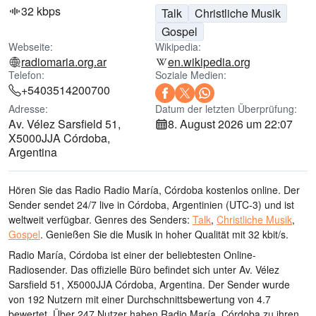
32 kbps
Talk
Christliche Musik
Gospel
Webseite:
Wikipedia:
radiomaria.org.ar
en.wikipedia.org
Telefon:
Soziale Medien:
+5403514200700
Adresse:
Datum der letzten Überprüfung:
Av. Vélez Sarsfield 51,
8. August 2026 um 22:07
X5000JJA Córdoba,
Argentina
Hören Sie das Radio Radio María, Córdoba kostenlos online. Der
Sender sendet 24/7 live
in Córdoba, Argentinien
(UTC-3)
und ist
weltweit verfügbar.
Genres des Senders:
Talk
,
Christliche Musik
,
Gospel
.
Genießen Sie die Musik
in hoher Qualität
mit 32 kbit/s.
Radio María, Córdoba ist einer der beliebtesten Online-
Radiosender
. Das offizielle Büro befindet sich unter Av. Vélez
Sarsfield 51, X5000JJA Córdoba, Argentina
. Der Sender wurde
von 192 Nutzern mit einer Durchschnittsbewertung von 4.7
bewertet. Über 247 Nutzer haben Radio María, Córdoba zu ihren