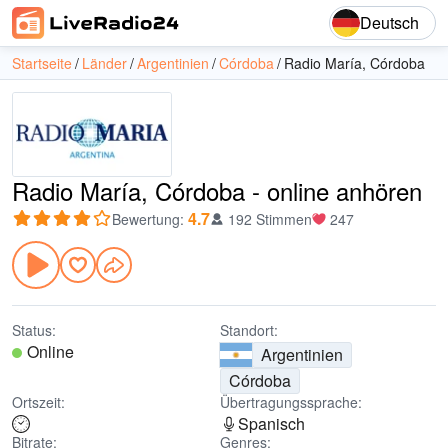
Deutsch
Startseite
Länder
Argentinien
Córdoba
Radio María, Córdoba
Radio María, Córdoba - online anhören
4.7
Bewertung
:
192 Stimmen
247
Status:
Standort:
Online
Argentinien
Córdoba
Ortszeit:
Übertragungssprache:
Spanisch
Bitrate:
Genres: