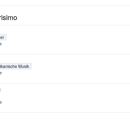
risimo
er
e
ikanische Musik
e
M
e