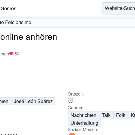
Genres
o Folclorisimo
 online anhören
mmen
59
Ortszeit:
nien
José León Suárez
Genres:
Nachrichten
Talk
Folk
Ku
Unterhaltung
Soziale Medien: