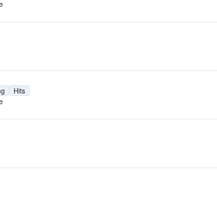
e
ng
Hits
e