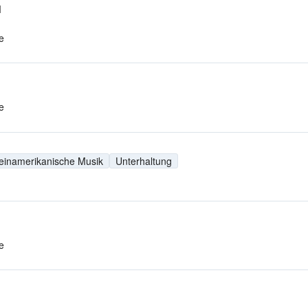
M
e
e
einamerikanische Musik
Unterhaltung
e