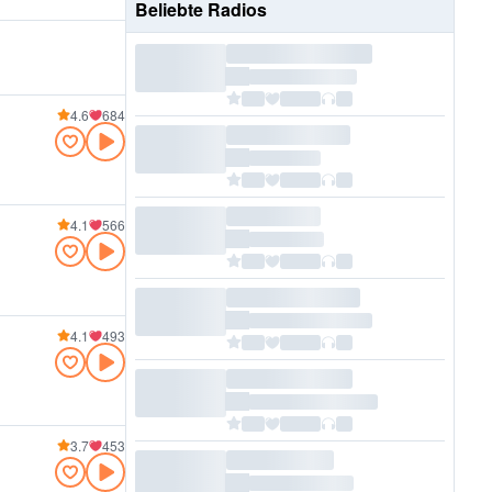
Beliebte Radios
4.6
684
4.1
566
4.1
493
3.7
453