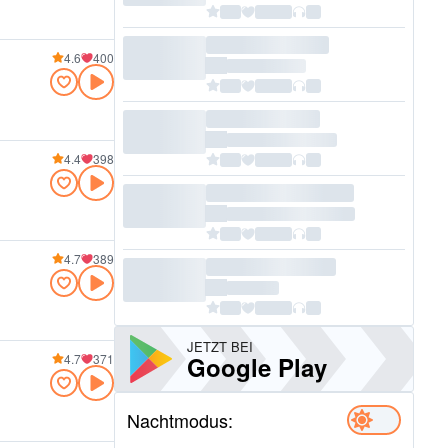
4.6
400
4.4
398
4.7
389
JETZT BEI
Google Play
4.7
371
Nachtmodus: