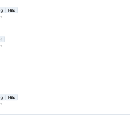
ng
Hits
e
r
e
ng
Hits
e