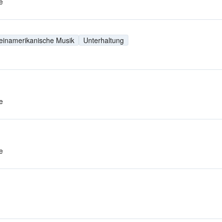
e
einamerikanische Musik
Unterhaltung
e
e