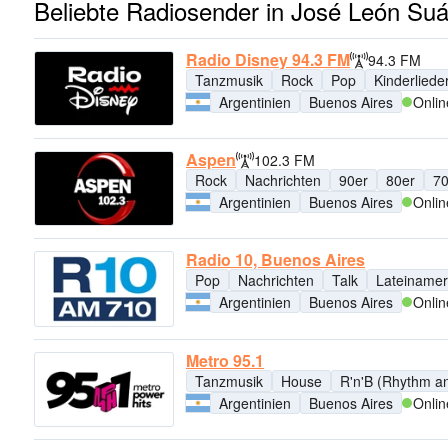
Beliebte Radiosender in José León Su
Radio Disney 94.3 FM
94.3 FM
Tanzmusik
Rock
Pop
Kinderliede
Argentinien
Buenos Aires
Onlin
Aspen
102.3 FM
Rock
Nachrichten
90er
80er
70
Argentinien
Buenos Aires
Onlin
Radio 10, Buenos Aires
Pop
Nachrichten
Talk
Lateinamer
Argentinien
Buenos Aires
Onlin
Metro 95.1
Tanzmusik
House
R'n'B (Rhythm a
Argentinien
Buenos Aires
Onlin