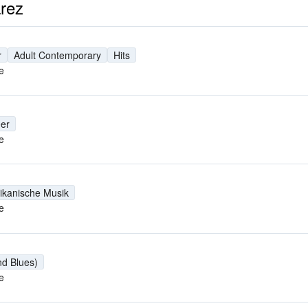
árez
r
Adult Contemporary
Hits
e
er
e
ikanische Musik
e
nd Blues)
e