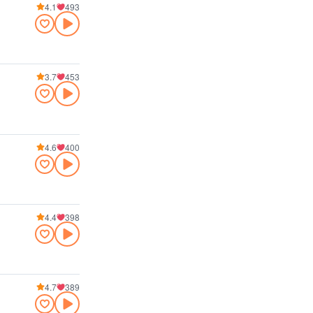
4.1
493
3.7
453
4.6
400
4.4
398
4.7
389