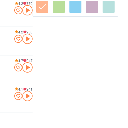
4.2
370
4.2
250
4.7
247
4.1
241