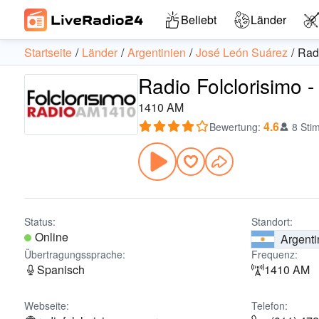
Beliebt
Länder
Startseite
Länder
Argentinien
José León Suárez
Radi
Radio Folclorisimo -
1410 AM
4.6
Bewertung
:
8 Sti
Status:
Standort:
Online
Argenti
Übertragungssprache:
Frequenz:
Spanisch
1410 AM
Webseite:
Telefon: