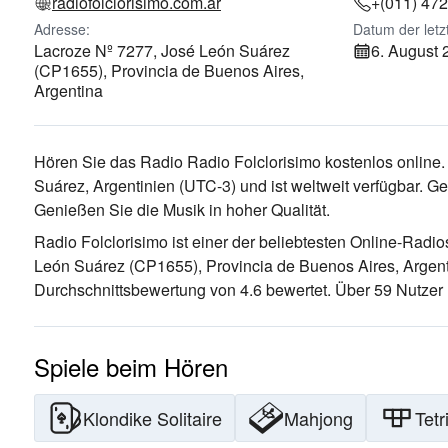
radiofolclorisimo.com.ar
+(011) 47
Adresse:
Datum der letz
Lacroze Nº 7277, José León Suárez
6. August
(CP1655), Provincia de Buenos Aires,
Argentina
Hören Sie das Radio Radio Folclorisimo kostenlos online.
Suárez, Argentinien
(UTC-3)
und ist weltweit verfügbar.
Gen
Genießen Sie die Musik
in hoher Qualität
.
Radio Folclorisimo ist einer der beliebtesten Online-Radi
León Suárez (CP1655), Provincia de Buenos Aires, Argen
Durchschnittsbewertung von 4.6 bewertet. Über 59 Nutzer 
Spiele beim Hören
Klondike Solitaire
Mahjong
Tetr