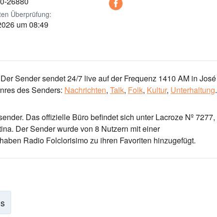
20-26880
ten Überprüfung:
 2026 um 08:49
 Der Sender sendet 24/7 live
auf der Frequenz 1410 AM
in José
res des Senders:
Nachrichten
,
Talk
,
Folk
,
Kultur
,
Unterhaltung
.
osender
. Das offizielle Büro befindet sich unter Lacroze Nº 7277,
tina
. Der Sender wurde von 8 Nutzern mit einer
haben Radio Folclorisimo zu ihren Favoriten hinzugefügt.
is