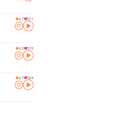
4.7
371
4.2
370
4.7
364