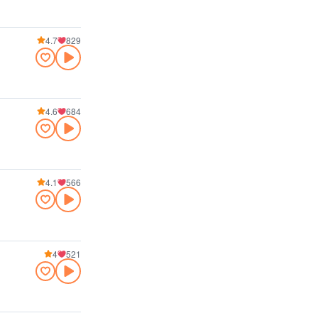
4.7
829
4.6
684
4.1
566
4
521