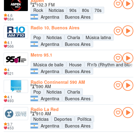
Aspen
102.3 FM
Rock
Noticias
90s
80s
70s
4.6
Argentina
Buenos Aires
684
Radio 10, Buenos Aires
Pop
Noticias
Charla
Música latina
4.1
Argentina
Buenos Aires
566
Metro 95.1
Música de baile
House
R'n'b (Rhythm and blues)
4
Argentina
Buenos Aires
521
Radio Continental 590 AM
590 AM
Pop
Noticias
Charla
4.1
Argentina
Buenos Aires
493
Radio La Red
910 AM
Noticias
Deportes
Política
3.7
Argentina
Buenos Aires
453