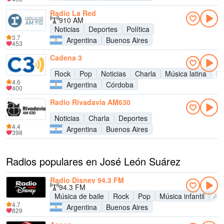
Radio La Red
910 AM
Noticias
Deportes
Política
3.7
Argentina
Buenos Aires
453
Cadena 3
Rock
Pop
Noticias
Charla
Música latina
En
4.6
Argentina
Córdoba
400
Radio Rivadavia AM630
Noticias
Charla
Deportes
4.4
Argentina
Buenos Aires
398
Radios populares en José León Suárez
Radio Disney 94.3 FM
94.3 FM
Música de baile
Rock
Pop
Música infantil
Adu
4.7
Argentina
Buenos Aires
829