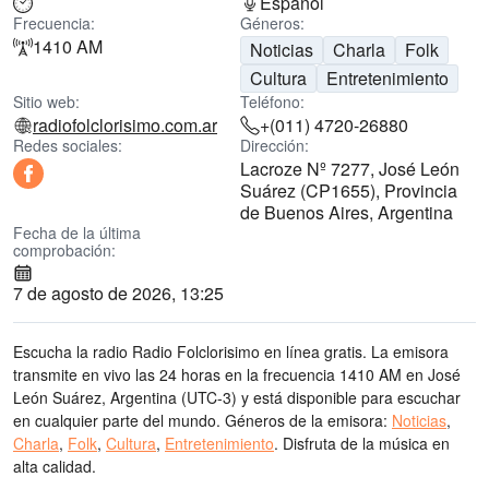
Español
Frecuencia:
Géneros:
1410 AM
Noticias
Charla
Folk
Cultura
Entretenimiento
Sitio web:
Teléfono:
radiofolclorisimo.com.ar
+(011) 4720-26880
Redes sociales:
Dirección:
Lacroze Nº 7277, José León
Suárez (CP1655), Provincia
de Buenos Aires, Argentina
Fecha de la última
comprobación:
7 de agosto de 2026, 13:25
Escucha la radio Radio Folclorisimo en línea gratis. La emisora
transmite en vivo las 24 horas
en la frecuencia 1410 AM
en José
León Suárez, Argentina
(UTC-3)
y está disponible para escuchar
en cualquier parte del mundo.
Géneros de la emisora:
Noticias
,
Charla
,
Folk
,
Cultura
,
Entretenimiento
.
Disfruta de la música
en
alta calidad
.