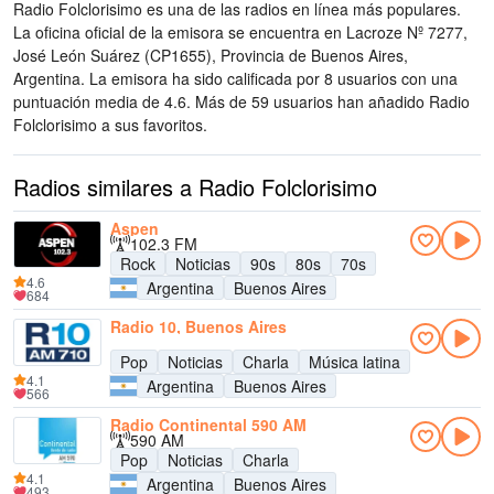
Radio Folclorisimo es una de las radios en línea más populares
.
La oficina oficial de la emisora se encuentra en Lacroze Nº 7277,
José León Suárez (CP1655), Provincia de Buenos Aires,
Argentina
. La emisora ha sido calificada por 8 usuarios con una
puntuación media de 4.6. Más de 59 usuarios han añadido Radio
Folclorisimo a sus favoritos.
Radios similares a Radio Folclorisimo
Aspen
102.3 FM
Rock
Noticias
90s
80s
70s
4.6
Argentina
Buenos Aires
684
Radio 10, Buenos Aires
Pop
Noticias
Charla
Música latina
4.1
Argentina
Buenos Aires
566
Radio Continental 590 AM
590 AM
Pop
Noticias
Charla
4.1
Argentina
Buenos Aires
493