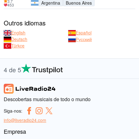
3.7
Argentina
Buenos Aires
453
Outros idiomas
English
Español
Deutsch
Русский
Türkçe
4 de 5
Descobertas musicais de todo o mundo
Siga-nos:
info@liveradio24.com
Empresa