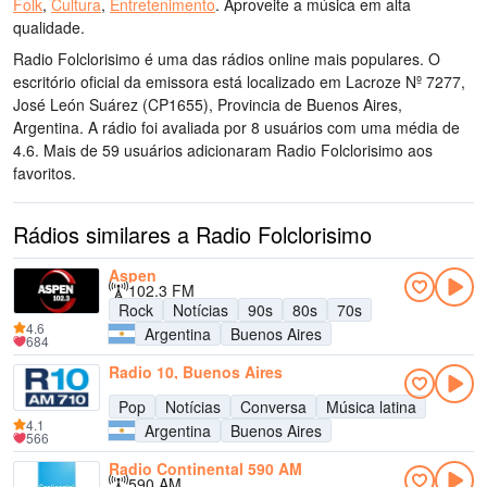
Folk
,
Cultura
,
Entretenimento
.
Aproveite a música
em alta
qualidade
.
Radio Folclorisimo é uma das rádios online mais populares
. O
escritório oficial da emissora está localizado em Lacroze Nº 7277,
José León Suárez (CP1655), Provincia de Buenos Aires,
Argentina
. A rádio foi avaliada por 8 usuários com uma média de
4.6. Mais de 59 usuários adicionaram Radio Folclorisimo aos
favoritos.
Rádios similares a Radio Folclorisimo
Aspen
102.3 FM
Rock
Notícias
90s
80s
70s
4.6
Argentina
Buenos Aires
684
Radio 10, Buenos Aires
Pop
Notícias
Conversa
Música latina
4.1
Argentina
Buenos Aires
566
Radio Continental 590 AM
590 AM