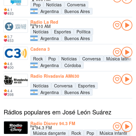
Pop
Notícias
Conversa
4.1
Argentina
Buenos Aires
493
Radio La Red
910 AM
Notícias
Esportes
Política
3.7
Argentina
Buenos Aires
453
Cadena 3
Rock
Pop
Notícias
Conversa
Música latina
4.6
Argentina
Córdoba
400
Radio Rivadavia AM630
Notícias
Conversa
Esportes
4.4
Argentina
Buenos Aires
398
Rádios populares em José León Suárez
Radio Disney 94.3 FM
94.3 FM
Música dançante
Rock
Pop
Música infantil
A