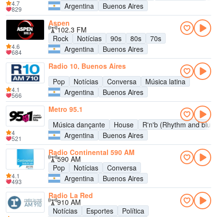
4.7
Argentina
Buenos Aires
829
Aspen
102.3 FM
Rock
Notícias
90s
80s
70s
4.6
Argentina
Buenos Aires
684
Radio 10, Buenos Aires
Pop
Notícias
Conversa
Música latina
4.1
Argentina
Buenos Aires
566
Metro 95.1
Música dançante
House
R'n'b (Rhythm and blue
4
Argentina
Buenos Aires
521
Radio Continental 590 AM
590 AM
Pop
Notícias
Conversa
4.1
Argentina
Buenos Aires
493
Radio La Red
910 AM
Notícias
Esportes
Política