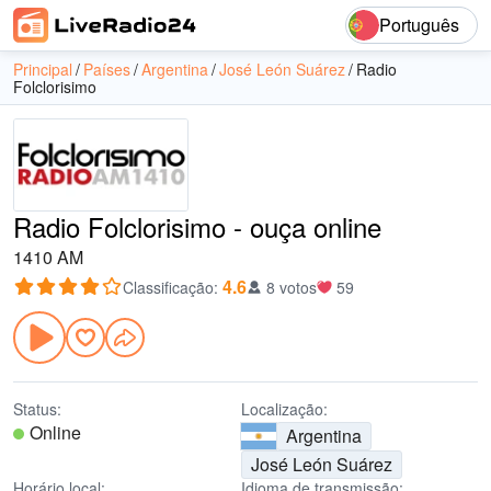
Português
Principal
Países
Argentina
José León Suárez
Radio
Folclorisimo
Radio Folclorisimo - ouça online
1410 AM
4.6
Classificação
:
8 votos
59
Status:
Localização:
Online
Argentina
José León Suárez
Horário local:
Idioma de transmissão: