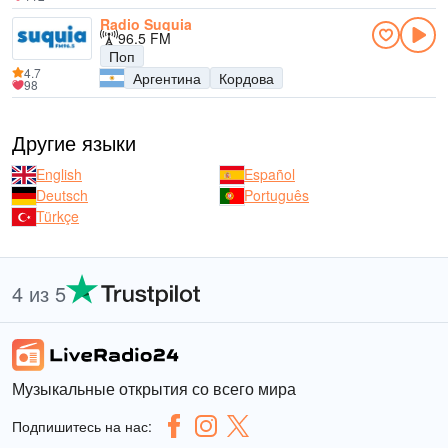
Radio Suquia
96.5 FM
Поп
4.7
Аргентина
Кордова
98
Другие языки
English
Español
Deutsch
Português
Türkçe
4 из 5
Музыкальные открытия со всего мира
Подпишитесь на нас: