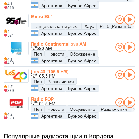
4.1
Аргентина
Буэнос-Айрес
566
Metro 95.1
Танцевальная музыка
Хаус
Р'н'б (Ритм-н-блюз
4
Аргентина
Буэнос-Айрес
521
Radio Continental 590 AM
590 AM
Поп
Новости
Обсуждение
4.1
Аргентина
Буэнос-Айрес
493
Los 40 (105.5 FM)
105.5 FM
Поп
Развлечения
4.7
Аргентина
Буэнос-Айрес
389
Radio POP
101.5 FM
Поп
Новости
Обсуждение
Развлечения
Хи
4.2
Аргентина
Буэнос-Айрес
370
Популярные радиостанции в Кордова