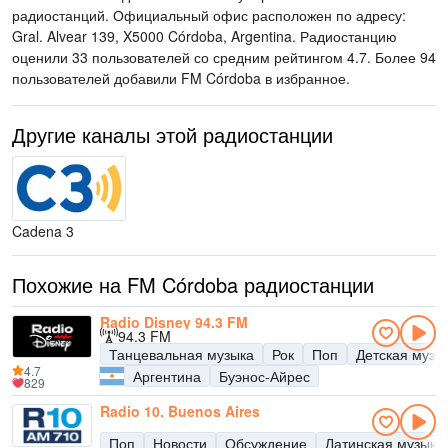
радиостанций
. Официальный офис расположен по адресу:
Gral. Alvear 139, X5000 Córdoba, Argentina
. Радиостанцию
оценили 33 пользователей со средним рейтингом 4.7. Более 94
пользователей добавили FM Córdoba в избранное.
Другие каналы этой радиостанции
Cadena 3
Похожие на FM Córdoba радиостанции
Radio Disney 94.3 FM
94.3 FM
Танцевальная музыка
Рок
Поп
Детская музы
4.7
Аргентина
Буэнос-Айрес
829
Radio 10, Buenos Aires
Поп
Новости
Обсуждение
Латинская музыка