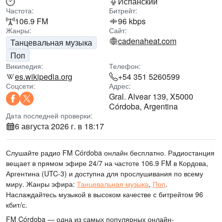
Испанский
Частота:
Битрейт:
106.9 FM
96 kbps
Жанры:
Сайт:
cadenaheat.com
Танцевальная музыка
Поп
Википедия:
Телефон:
es.wikipedia.org
+54 351 5260599
Соцсети:
Адрес:
Gral. Alvear 139, X5000
Córdoba, Argentina
Дата последней проверки:
6 августа 2026 г. в 18:17
Слушайте радио FM Córdoba онлайн бесплатно. Радиостанция
вещает в прямом эфире 24/7
на частоте 106.9 FM
в Кордова,
Аргентина
(UTC-3)
и доступна для прослушивания по всему
миру.
Жанры эфира:
Танцевальная музыка
,
Поп
.
Наслаждайтесь музыкой
в высоком качестве
с битрейтом 96
кбит/с.
FM Córdoba — одна из самых популярных онлайн-