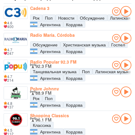
Cadena 3
Рок
Поп
Новости
Обсуждение
Латинская м
4.6
Аргентина
Кордова
400
Radio María, Córdoba
Обсуждение
Христианская музыка
Госпел
4.7
Аргентина
Кордова
247
Radio Popular 92.3 FM
92.3 FM
Танцевальная музыка
Поп
Латинская музыка
4.7
Аргентина
Кордова
214
Pobre Johnny
88.9 FM
Рок
Поп
4.8
Аргентина
Кордова
137
Shopping Classics
96.1 FM
Классика
4.5
Аргентина
Кордова
112