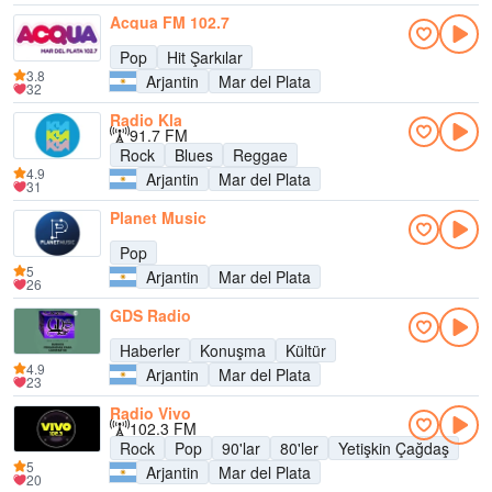
Acqua FM 102.7
Pop
Hit Şarkılar
3.8
Arjantin
Mar del Plata
32
Radio Kla
91.7 FM
Rock
Blues
Reggae
4.9
Arjantin
Mar del Plata
31
Planet Music
Pop
5
Arjantin
Mar del Plata
26
GDS Radio
Haberler
Konuşma
Kültür
4.9
Arjantin
Mar del Plata
23
Radio Vivo
102.3 FM
Rock
Pop
90'lar
80'ler
Yetişkin Çağdaş
5
Arjantin
Mar del Plata
20