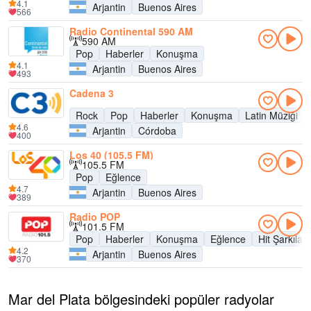
4.1
Arjantin
Buenos Aires
566
Radio Continental 590 AM
590 AM
Pop
Haberler
Konuşma
4.1
Arjantin
Buenos Aires
493
Cadena 3
Rock
Pop
Haberler
Konuşma
Latin Müziği
4.6
Arjantin
Córdoba
400
Los 40 (105.5 FM)
105.5 FM
Pop
Eğlence
4.7
Arjantin
Buenos Aires
389
Radio POP
101.5 FM
Pop
Haberler
Konuşma
Eğlence
Hit Şarkılar
4.2
Arjantin
Buenos Aires
370
Mar del Plata bölgesindeki popüler radyolar