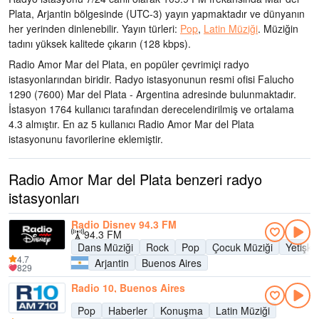
Plata, Arjantin bölgesinde
(UTC-3)
yayın yapmaktadır ve dünyanın
her yerinden dinlenebilir.
Yayın türleri:
Pop
,
Latin Müziği
.
Müziğin
tadını
yüksek kalitede çıkarın
(128 kbps).
Radio Amor Mar del Plata, en popüler çevrimiçi radyo
istasyonlarından biridir
. Radyo istasyonunun resmi ofisi Falucho
1290 (7600) Mar del Plata - Argentina adresinde bulunmaktadır
.
İstasyon 1764 kullanıcı tarafından derecelendirilmiş ve ortalama
4.3 almıştır. En az 5 kullanıcı Radio Amor Mar del Plata
istasyonunu favorilerine eklemiştir.
Radio Amor Mar del Plata benzeri radyo
istasyonları
Radio Disney 94.3 FM
94.3 FM
Dans Müziği
Rock
Pop
Çocuk Müziği
Yetişk
4.7
Arjantin
Buenos Aires
829
Radio 10, Buenos Aires
Pop
Haberler
Konuşma
Latin Müziği