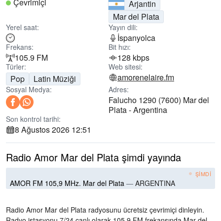
Çevrimiçi
Arjantin
Mar del Plata
Yerel saat:
Yayın dili:
İspanyolca
Frekans:
Bit hızı:
105.9 FM
128 kbps
Türler:
Web sitesi:
amorenelaire.fm
Pop
Latin Müziği
Sosyal Medya:
Adres:
Falucho 1290 (7600) Mar del
Plata - Argentina
Son kontrol tarihi:
8 Ağustos 2026 12:51
Radio Amor Mar del Plata şimdi yayında
ŞIMDI
AMOR FM 105,9 MHz. Mar del Plata
—
ARGENTINA
Radio Amor Mar del Plata radyosunu ücretsiz çevrimiçi dinleyin.
Radyo istasyonu 7/24 canlı olarak
105.9 FM frekansında
Mar del