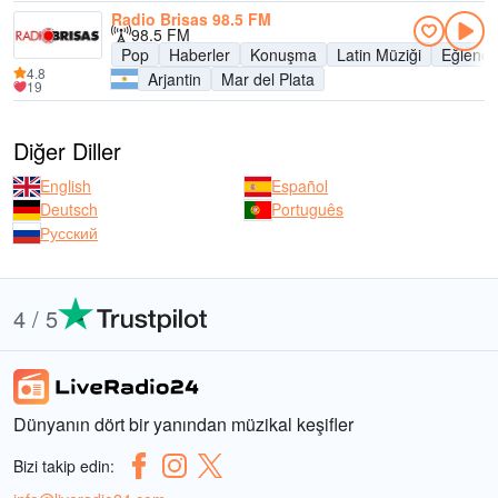
Radio Brisas 98.5 FM
98.5 FM
Pop
Haberler
Konuşma
Latin Müziği
Eğlence
4.8
Arjantin
Mar del Plata
19
Diğer Diller
English
Español
Deutsch
Português
Русский
4 / 5
Dünyanın dört bir yanından müzikal keşifler
Bizi takip edin: