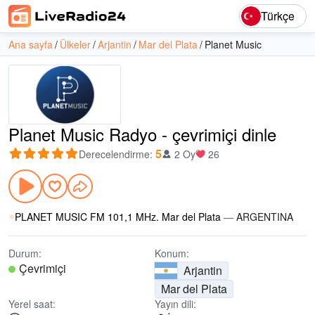
Türkçe
Ana sayfa
Ülkeler
Arjantin
Mar del Plata
Planet Music
Planet Music Radyo - çevrimiçi dinle
5
Derecelendirme
:
2 Oy
26
PLANET MUSIC FM 101,1 MHz. Mar del Plata
—
ARGENTINA
Durum:
Konum:
Çevrimiçi
Arjantin
Mar del Plata
Yerel saat:
Yayın dili: