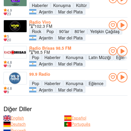
Haberler
Konuşma
Kültür
4.9
Arjantin
Mar del Plata
23
Radio Vivo
102.3 FM
Rock
Pop
90'lar
80'ler
Yetişkin Çağdaş
5
Arjantin
Mar del Plata
20
Radio Brisas 98.5 FM
98.5 FM
Pop
Haberler
Konuşma
Latin Müziği
Eğlence
4.8
Arjantin
Mar del Plata
19
99.9 Radio
Pop
Haberler
Konuşma
Eğlence
4.8
Arjantin
Mar del Plata
9
Diğer Diller
English
Español
Deutsch
Português
Русский