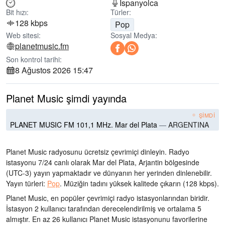
İspanyolca
Bit hızı:
Türler:
128 kbps
Pop
Web sitesi:
Sosyal Medya:
planetmusic.fm
Son kontrol tarihi:
8 Ağustos 2026 15:47
Planet Music şimdi yayında
ŞIMDI
PLANET MUSIC FM 101,1 MHz. Mar del Plata
—
ARGENTINA
Planet Music radyosunu ücretsiz çevrimiçi dinleyin. Radyo
istasyonu 7/24 canlı olarak
Mar del Plata, Arjantin bölgesinde
(UTC-3)
yayın yapmaktadır ve dünyanın her yerinden dinlenebilir.
Yayın türleri:
Pop
.
Müziğin tadını
yüksek kalitede çıkarın
(128 kbps).
Planet Music, en popüler çevrimiçi radyo istasyonlarından biridir
.
İstasyon 2 kullanıcı tarafından derecelendirilmiş ve ortalama 5
almıştır. En az 26 kullanıcı Planet Music istasyonunu favorilerine