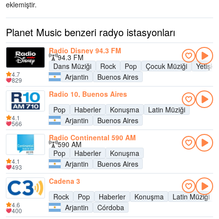
eklemiştir.
Planet Music benzeri radyo istasyonları
Radio Disney 94.3 FM
94.3 FM
Dans Müziği
Rock
Pop
Çocuk Müziği
Yetişk
4.7
Arjantin
Buenos Aires
829
Radio 10, Buenos Aires
Pop
Haberler
Konuşma
Latin Müziği
4.1
Arjantin
Buenos Aires
566
Radio Continental 590 AM
590 AM
Pop
Haberler
Konuşma
4.1
Arjantin
Buenos Aires
493
Cadena 3
Rock
Pop
Haberler
Konuşma
Latin Müziği
4.6
Arjantin
Córdoba
400