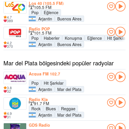
Los 40 (105.5 FM)
105.5 FM
Pop
Eğlence
4.7
Arjantin
Buenos Aires
389
Radio POP
101.5 FM
Pop
Haberler
Konuşma
Eğlence
Hit Şarkılar
4.2
Arjantin
Buenos Aires
370
Mar del Plata bölgesindeki popüler radyolar
Acqua FM 102.7
Pop
Hit Şarkılar
3.8
Arjantin
Mar del Plata
32
Radio Kla
91.7 FM
Rock
Blues
Reggae
4.9
Arjantin
Mar del Plata
31
GDS Radio