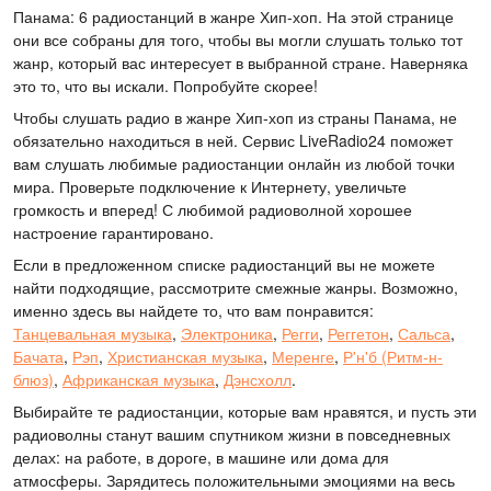
Панама: 6 радиостанций в жанре Хип-хоп. На этой странице
они все собраны для того, чтобы вы могли слушать только тот
жанр, который вас интересует в выбранной стране. Наверняка
это то, что вы искали. Попробуйте скорее!
Чтобы слушать радио в жанре Хип-хоп из страны Панама, не
обязательно находиться в ней. Сервис LiveRadio24 поможет
вам слушать любимые радиостанции онлайн из любой точки
мира. Проверьте подключение к Интернету, увеличьте
громкость и вперед! С любимой радиоволной хорошее
настроение гарантировано.
Если в предложенном списке радиостанций вы не можете
найти подходящие, рассмотрите смежные жанры. Возможно,
именно здесь вы найдете то, что вам понравится:
Танцевальная музыка
,
Электроника
,
Регги
,
Реггетон
,
Сальса
,
Бачата
,
Рэп
,
Христианская музыка
,
Меренге
,
Р'н'б (Ритм-н-
блюз)
,
Африканская музыка
,
Дэнсхолл
.
Выбирайте те радиостанции, которые вам нравятся, и пусть эти
радиоволны станут вашим спутником жизни в повседневных
делах: на работе, в дороге, в машине или дома для
атмосферы. Зарядитесь положительными эмоциями на весь