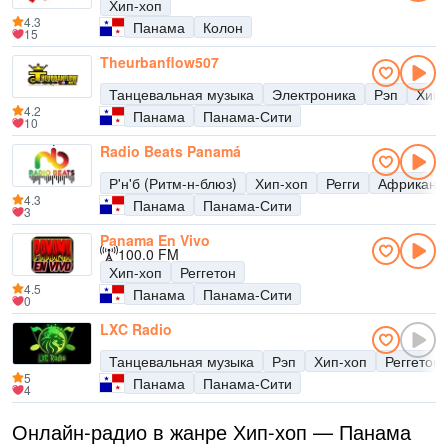
Хип-хоп
4.3
Панама
Колон
15
Theurbanflow507
Танцевальная музыка
Электроника
Рэп
Хип-
4.2
Панама
Панама-Сити
10
Radio Beats Panamá
Р'н'б (Ритм-н-блюз)
Хип-хоп
Регги
Африканск
4.3
Панама
Панама-Сити
3
Panama En Vivo
100.0 FM
Хип-хоп
Реггетон
4.5
Панама
Панама-Сити
0
LXC Radio
Танцевальная музыка
Рэп
Хип-хоп
Реггетон
5
Панама
Панама-Сити
4
Онлайн-радио в жанре Хип-хоп — Панама