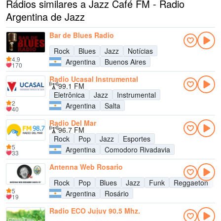
Rádios similares a Jazz Café FM - Radio
Argentina de Jazz
Bar de Blues Radio
Rock
Blues
Jazz
Notícias
4.9
Argentina
Buenos Aires
170
Radio Ucasal Instrumental
99.1 FM
Eletrônica
Jazz
Instrumental
2
Argentina
Salta
40
Radio Del Mar
96.7 FM
Rock
Pop
Jazz
Esportes
5
Argentina
Comodoro Rivadavia
33
Antenna Web Rosario
Rock
Pop
Blues
Jazz
Funk
Reggaeton
M
5
Argentina
Rosário
19
Radio ECO Jujuy 90.5 Mhz.