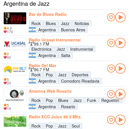
Argentina de Jazz
Bar de Blues Radio
Rock
Blues
Jazz
Noticias
4.9
Argentina
Buenos Aires
170
Radio Ucasal Instrumental
99.1 FM
Electrónica
Jazz
Instrumental
2
Argentina
Salta
40
Radio Del Mar
96.7 FM
Rock
Pop
Jazz
Deportes
5
Argentina
Comodoro Rivadavia
33
Antenna Web Rosario
Rock
Pop
Blues
Jazz
Funk
Reguetón
Mú
5
Argentina
Rosario
19
Radio ECO Jujuy 90.5 Mhz.
Rock
Pop
Jazz
Soul