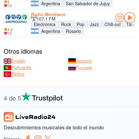
5
Argentina
San Salvador de Jujuy
12
Radio Meridiano
107.1 FM
Electrónica
Rock
Pop
Jazz
Chill-out
Tango
4.9
Argentina
Rosario
12
Otros idiomas
English
Deutsch
Português
Русский
Türkçe
4 de 5
Descubrimientos musicales de todo el mundo