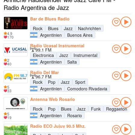
Radio Argentina de Jazz
Bar de Blues Radio
Rock
Blues
Jazz
Nachrichten
4.9
Argentinien
Buenos Aires
170
Radio Ucasal Instrumental
99.1 FM
Electronica
Jazz
Instrumental
2
Argentinien
Salta
40
Radio Del Mar
96.7 FM
Rock
Pop
Jazz
Sport
5
Argentinien
Comodoro Rivadavia
33
Antenna Web Rosario
Rock
Pop
Blues
Jazz
Funk
Reggaeton
L
5
Argentinien
Rosario
19
Radio ECO Jujuy 90.5 Mhz.