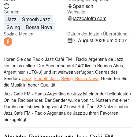
Spanisch
Genres:
Webseite:
jazzcafefm.com
Jazz
Smooth Jazz
Swing
Bossa Nova
Soziale Medien:
Datum der letzten Überprüfung:
7. August 2026 um 00:47
Hören Sie das Radio Jazz Café FM - Radio Argentina de Jazz
kostenlos online. Der Sender sendet 24/7 live
in Buenos Aires,
Argentinien
(UTC-3)
und ist weltweit verfügbar.
Genres des
Senders:
Jazz
,
Smooth Jazz
,
Swing
,
Bossa Nova
.
Genießen Sie
die Musik
in hoher Qualität
.
Jazz Café FM - Radio Argentina de Jazz ist einer der beliebtesten
Online-Radiosender
. Der Sender wurde von 15 Nutzern mit einer
Durchschnittsbewertung von 4.7 bewertet. Über 82 Nutzer haben
Jazz Café FM - Radio Argentina de Jazz zu ihren Favoriten
hinzugefügt.
Ähnliche Radiosender wie Jazz Café FM -