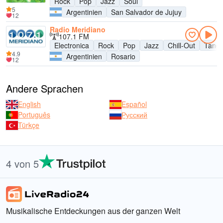
Rock
Pop
Jazz
Soul
5
Argentinien
San Salvador de Jujuy
12
Radio Meridiano
107.1 FM
Electronica
Rock
Pop
Jazz
Chill-Out
Tang
4.9
Argentinien
Rosario
12
Andere Sprachen
English
Español
Português
Русский
Türkçe
4 von 5
Musikalische Entdeckungen aus der ganzen Welt