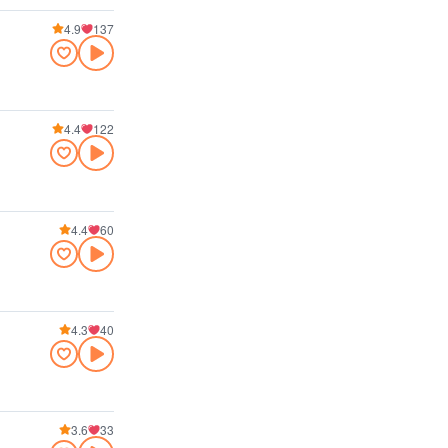
4.9
137
4.4
122
4.4
60
4.3
40
3.6
33