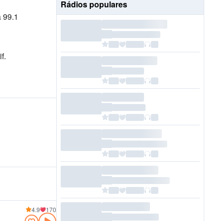
Rádios populares
 99.1
f.
4.9
170