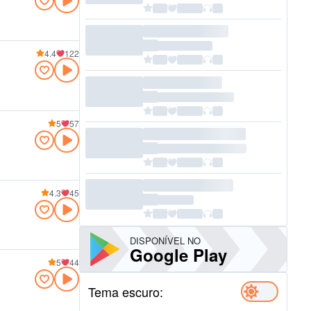
4.4
122
5
57
4.3
45
DISPONÍVEL NO
Google Play
5
44
Tema escuro: