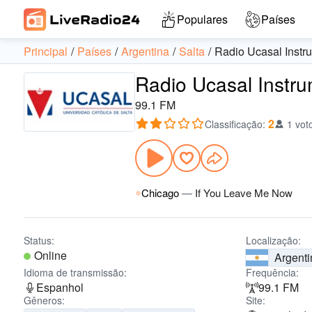
Populares
Países
Principal
Países
Argentina
Salta
Radio Ucasal Instr
Radio Ucasal Instru
99.1 FM
2
Classificação
:
1 vot
Chicago
—
If You Leave Me Now
Status:
Localização:
Online
Argenti
Idioma de transmissão:
Frequência:
Espanhol
99.1 FM
Gêneros:
Site: