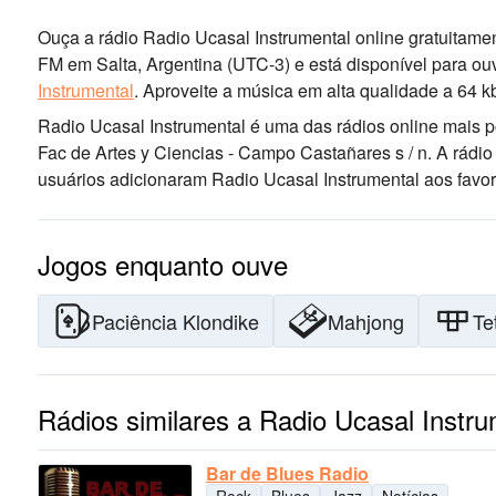
Ouça a rádio Radio Ucasal Instrumental online gratuitamen
FM
em Salta, Argentina
(UTC-3)
e está disponível para ou
Instrumental
.
Aproveite a música
em alta qualidade
a 64 k
Radio Ucasal Instrumental é uma das rádios online mais 
Fac de Artes y Ciencias - Campo Castañares s / n
. A rádi
usuários adicionaram Radio Ucasal Instrumental aos favori
Jogos enquanto ouve
Paciência Klondike
Mahjong
Te
Rádios similares a Radio Ucasal Instru
Bar de Blues Radio