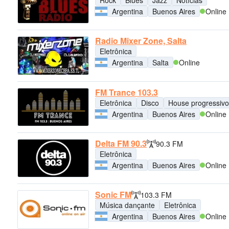
Rock
Blues
Jazz
Notícias
Argentina
Buenos Aires
Online
Radio Mixer Zone, Salta
Eletrônica
Argentina
Salta
Online
FM Trance 103.3
Eletrônica
Disco
House progressivo
Argentina
Buenos Aires
Online
Delta FM 90.3
90.3 FM
Eletrônica
Argentina
Buenos Aires
Online
Sonic FM
103.3 FM
Música dançante
Eletrônica
Argentina
Buenos Aires
Online