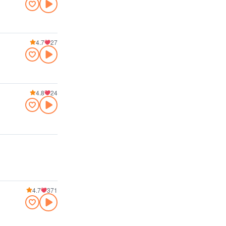
4.7
27
4.8
24
4.7
371