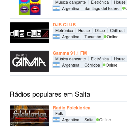
Música dançante
Eletrônica
House
Argentina
Santiago del Estero
DJS CLUB
Eletrônica
House
Disco
Chill-out
Argentina
Tucumán
Online
Gamma 91.1 FM
Música dançante
Eletrônica
House
Argentina
Córdoba
Online
Rádios populares em Salta
Radio Folcklorica
Folk
Argentina
Salta
Online