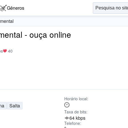
Gêneros
umental
mental - ouça online
os
40
Horário local:
na
Salta
Taxa de bits:
64 kbps
Telefone: