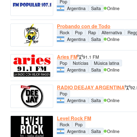
Pop
Argentina
Salta
Online
Probando con de Todo
Rock
Pop
Rap
Alternativa
Reg
Argentina
Salta
Online
Aries FM
91.1 FM
Pop
Notícias
Música latina
Argentina
Salta
Online
RADIO DEEJAY ARGENTINA
92
Pop
Argentina
Salta
Online
Level Rock FM
Rock
Pop
Argentina
Salta
Online