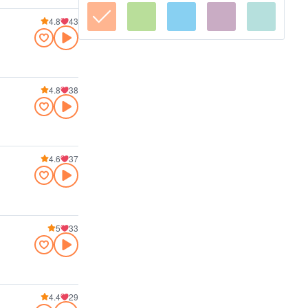
4.8
43
4.8
38
4.6
37
5
33
4.4
29