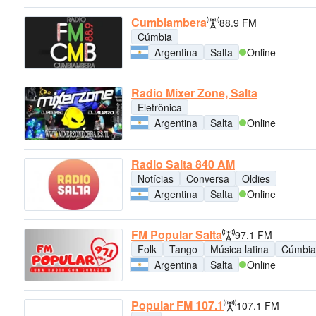
Cumbiambera
88.9 FM
Cúmbia
Argentina
Salta
Online
Radio Mixer Zone, Salta
Eletrônica
Argentina
Salta
Online
Radio Salta 840 AM
Notícias
Conversa
Oldies
Argentina
Salta
Online
FM Popular Salta
97.1 FM
Folk
Tango
Música latina
Cúmbia
Argentina
Salta
Online
Popular FM 107.1
107.1 FM