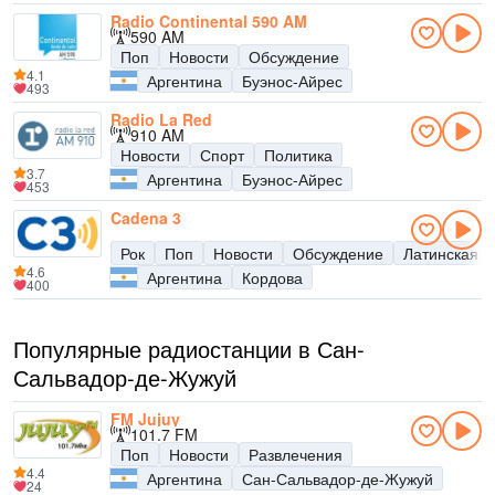
Radio Continental 590 AM
590 AM
Поп
Новости
Обсуждение
4.1
Аргентина
Буэнос-Айрес
493
Radio La Red
910 AM
Новости
Спорт
Политика
3.7
Аргентина
Буэнос-Айрес
453
Cadena 3
Рок
Поп
Новости
Обсуждение
Латинская м
4.6
Аргентина
Кордова
400
Популярные радиостанции в Сан-
Сальвадор-де-Жужуй
FM Jujuy
101.7 FM
Поп
Новости
Развлечения
4.4
Аргентина
Сан-Сальвадор-де-Жужуй
24