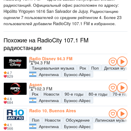
радиостанций
. Официальный офис расположен по адресу:
Hipólito Yrigoyen 1616 San Salvador de Jujuy
. Радиостанцию
оценили 7 пользователей со средним рейтингом 4. Более 23
пользователей добавили RadioCity 107.1 FM в избранное.
Похожие на RadioCity 107.1 FM
радиостанции
Radio Disney 94.3 FM
94.3 FM
Танцевальная музыка
Рок
Поп
Детская музы
4.7
Аргентина
Буэнос-Айрес
829
Aspen
102.3 FM
Рок
Новости
90-е годы
80-е годы
70-е год
4.6
Аргентина
Буэнос-Айрес
684
Radio 10, Buenos Aires
Поп
Новости
Обсуждение
Латинская музыка
4.1
Аргентина
Буэнос-Айрес
566