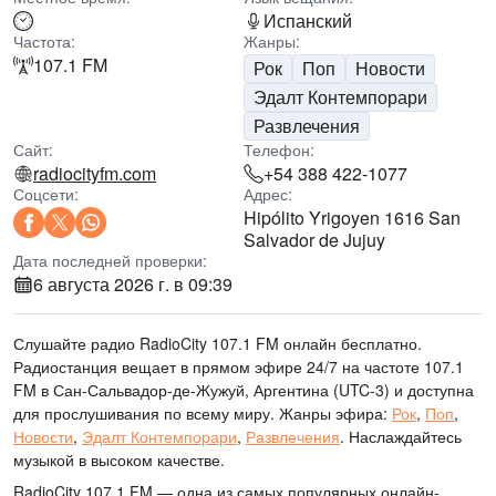
Испанский
Частота:
Жанры:
107.1 FM
Рок
Поп
Новости
Эдалт Контемпорари
Развлечения
Сайт:
Телефон:
radiocityfm.com
+54 388 422-1077
Соцсети:
Адрес:
Hipólito Yrigoyen 1616 San
Salvador de Jujuy
Дата последней проверки:
6 августа 2026 г. в 09:39
Слушайте радио RadioCity 107.1 FM онлайн бесплатно.
Радиостанция вещает в прямом эфире 24/7
на частоте 107.1
FM
в Сан-Сальвадор-де-Жужуй, Аргентина
(UTC-3)
и доступна
для прослушивания по всему миру.
Жанры эфира:
Рок
,
Поп
,
Новости
,
Эдалт Контемпорари
,
Развлечения
.
Наслаждайтесь
музыкой
в высоком качестве
.
RadioCity 107.1 FM — одна из самых популярных онлайн-