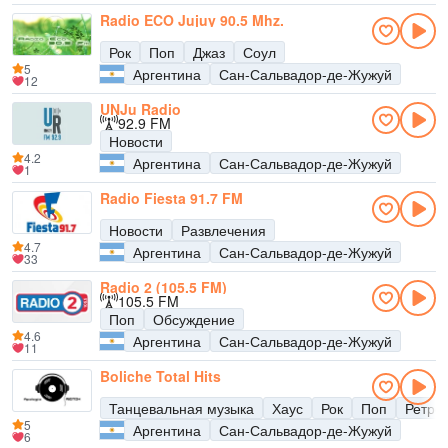
Radio ECO Jujuy 90.5 Mhz.
Рок
Поп
Джаз
Соул
5
Аргентина
Сан-Сальвадор-де-Жужуй
12
UNJu Radio
92.9 FM
Новости
4.2
Аргентина
Сан-Сальвадор-де-Жужуй
1
Radio Fiesta 91.7 FM
Новости
Развлечения
4.7
Аргентина
Сан-Сальвадор-де-Жужуй
33
Radio 2 (105.5 FM)
105.5 FM
Поп
Обсуждение
4.6
Аргентина
Сан-Сальвадор-де-Жужуй
11
Boliche Total Hits
Танцевальная музыка
Хаус
Рок
Поп
Ретро
5
Аргентина
Сан-Сальвадор-де-Жужуй
6