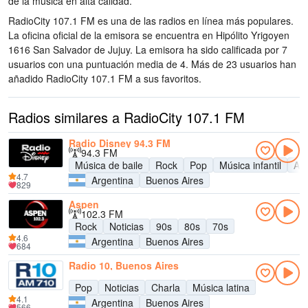
de la música
en alta calidad
.
RadioCity 107.1 FM es una de las radios en línea más populares
.
La oficina oficial de la emisora se encuentra en Hipólito Yrigoyen
1616 San Salvador de Jujuy
. La emisora ha sido calificada por 7
usuarios con una puntuación media de 4. Más de 23 usuarios han
añadido RadioCity 107.1 FM a sus favoritos.
Radios similares a RadioCity 107.1 FM
Radio Disney 94.3 FM
94.3 FM
Música de baile
Rock
Pop
Música infantil
Adu
4.7
Argentina
Buenos Aires
829
Aspen
102.3 FM
Rock
Noticias
90s
80s
70s
4.6
Argentina
Buenos Aires
684
Radio 10, Buenos Aires
Pop
Noticias
Charla
Música latina
4.1
Argentina
Buenos Aires
566