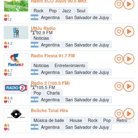
Radio ECO Jujuy 90.5 Mhz.
Rock
Pop
Jazz
Soul
5
Argentina
San Salvador de Jujuy
12
UNJu Radio
92.9 FM
Noticias
4.2
Argentina
San Salvador de Jujuy
1
Radio Fiesta 91.7 FM
Noticias
Entretenimiento
4.7
Argentina
San Salvador de Jujuy
33
Radio 2 (105.5 FM)
105.5 FM
Pop
Charla
4.6
Argentina
San Salvador de Jujuy
11
Boliche Total Hits
Música de baile
House
Rock
Pop
Retro
Re
5
Argentina
San Salvador de Jujuy
6