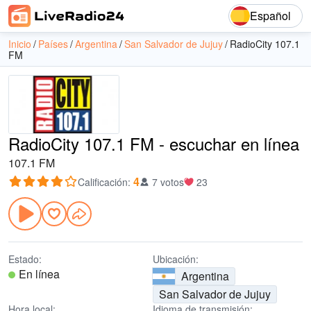
Español
Inicio
Países
Argentina
San Salvador de Jujuy
RadioCity 107.1
FM
RadioCity 107.1 FM - escuchar en línea
107.1 FM
4
Calificación
:
7 votos
23
Estado:
Ubicación:
En línea
Argentina
San Salvador de Jujuy
Hora local:
Idioma de transmisión: