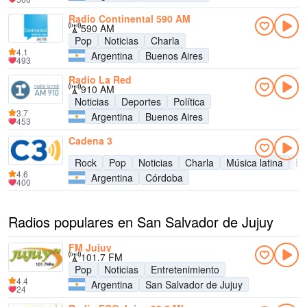
Radio Continental 590 AM
590 AM
Pop
Noticias
Charla
4.1
Argentina
Buenos Aires
493
Radio La Red
910 AM
Noticias
Deportes
Política
3.7
Argentina
Buenos Aires
453
Cadena 3
Rock
Pop
Noticias
Charla
Música latina
En
4.6
Argentina
Córdoba
400
Radios populares en San Salvador de Jujuy
FM Jujuy
101.7 FM
Pop
Noticias
Entretenimiento
4.4
Argentina
San Salvador de Jujuy
24