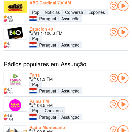
ABC Cardinal 730AM
Pop
Notícias
Conversa
Esportes
4.3
Paraguai
Assunção
106
Estacion 40
91.1-106.3 FM
Pop
4.1
Paraguai
Assunção
91
Rádios populares em Assunção
Farra
101.3 FM
Pop
4.7
Paraguai
Assunção
191
Palma FM
106.5 FM
Pop
Conversa
4.6
Paraguai
Assunção
164
Radio Montecarlo
100.9 FM