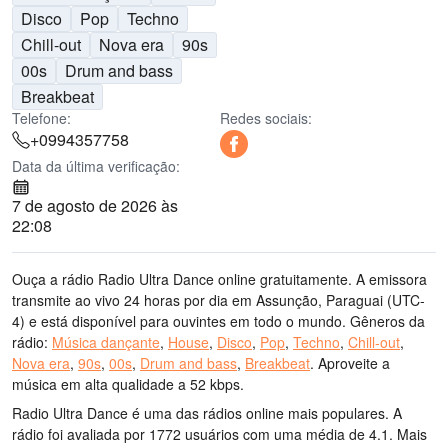
Disco
Pop
Techno
Chill-out
Nova era
90s
00s
Drum and bass
Breakbeat
Telefone:
Redes sociais:
+0994357758
Data da última verificação:
7 de agosto de 2026 às
22:08
Ouça a rádio Radio Ultra Dance online gratuitamente. A emissora
transmite ao vivo 24 horas por dia
em Assunção, Paraguai
(UTC-
4)
e está disponível para ouvintes em todo o mundo.
Gêneros da
rádio:
Música dançante
,
House
,
Disco
,
Pop
,
Techno
,
Chill-out
,
Nova era
,
90s
,
00s
,
Drum and bass
,
Breakbeat
.
Aproveite a
música
em alta qualidade
a 52 kbps.
Radio Ultra Dance é uma das rádios online mais populares
. A
rádio foi avaliada por 1772 usuários com uma média de 4.1. Mais