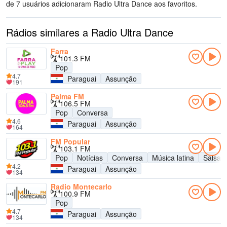
de 7 usuários adicionaram Radio Ultra Dance aos favoritos.
Rádios similares a Radio Ultra Dance
Farra
101.3 FM
Pop
4.7
Paraguai
Assunção
191
Palma FM
106.5 FM
Pop
Conversa
4.6
Paraguai
Assunção
164
FM Popular
103.1 FM
Pop
Notícias
Conversa
Música latina
Salsa
4.2
Paraguai
Assunção
134
Radio Montecarlo
100.9 FM
Pop
4.7
Paraguai
Assunção
134