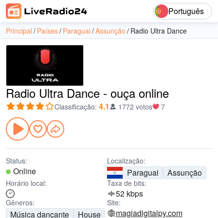
Português
Principal
Países
Paraguai
Assunção
Radio Ultra Dance
Radio Ultra Dance - ouça online
4.1
Classificação
:
1772 votos
7
Status:
Localização:
Online
Paraguai
Assunção
Horário local:
Taxa de bits:
52 kbps
Gêneros:
Site:
magiadigitalpy.com
Música dançante
House