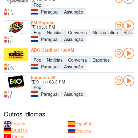
Pop
4.7
Paraguai
Assunção
134
FM Popular
103.1 FM
Pop
Notícias
Conversa
Música latina
Salsa
4.2
Paraguai
Assunção
134
ABC Cardinal 730AM
Pop
Notícias
Conversa
Esportes
4.3
Paraguai
Assunção
106
Estacion 40
91.1-106.3 FM
Pop
4.1
Paraguai
Assunção
91
Outros idiomas
English
Español
Deutsch
Русский
Türkçe