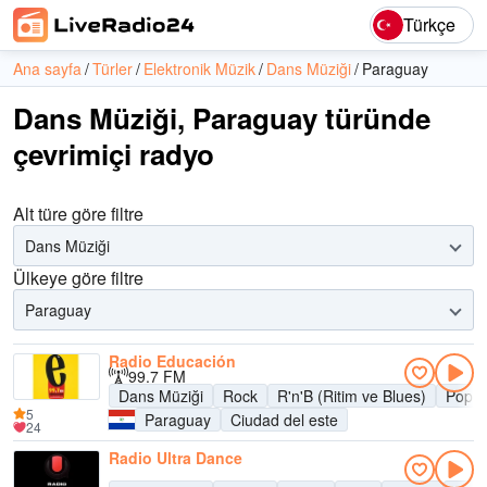
Türkçe
Ana sayfa
Türler
Elektronik Müzik
Dans Müziği
Paraguay
Dans Müziği, Paraguay türünde
çevrimiçi radyo
Alt türe göre filtre
Dans Müziği
Ülkeye göre filtre
Paraguay
Radio Educación
99.7 FM
Dans Müziği
Rock
R'n'B (Ritim ve Blues)
Pop
5
Paraguay
Ciudad del este
24
Radio Ultra Dance