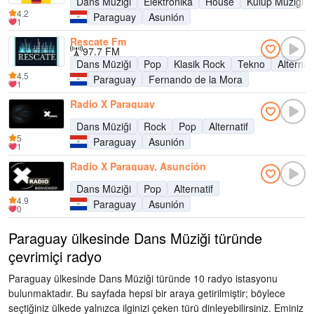
Dans Müziği
Elektronika
House
Kulüp Müziği
4.2
Paraguay
Asunión
1
Rescate Fm
97.7 FM
Dans Müziği
Pop
Klasik Rock
Tekno
Alternati
4.5
Paraguay
Fernando de la Mora
1
Radio X Paraguay
Dans Müziği
Rock
Pop
Alternatif
5
Paraguay
Asunión
1
Radio X Paraguay, Asunción
Dans Müziği
Pop
Alternatif
4.9
Paraguay
Asunión
0
Paraguay ülkesinde Dans Müziği türünde
çevrimiçi radyo
Paraguay ülkesinde Dans Müziği türünde 10 radyo istasyonu
bulunmaktadır. Bu sayfada hepsi bir araya getirilmiştir; böylece
seçtiğiniz ülkede yalnızca ilginizi çeken türü dinleyebilirsiniz. Eminiz