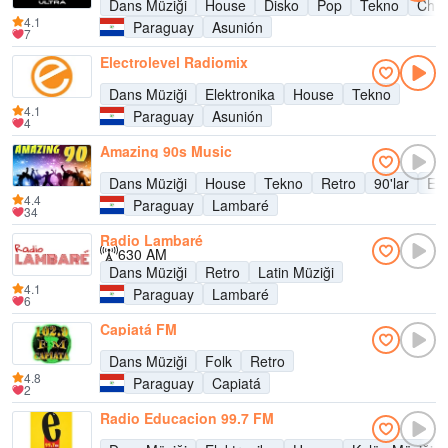
Dans Müziği
House
Disko
Pop
Tekno
Chill
4.1
Paraguay
Asunión
7
Electrolevel Radiomix
Dans Müziği
Elektronika
House
Tekno
4.1
Paraguay
Asunión
4
Amazing 90s Music
Dans Müziği
House
Tekno
Retro
90'lar
Esk
4.4
Paraguay
Lambaré
34
Radio Lambaré
630 AM
Dans Müziği
Retro
Latin Müziği
4.1
Paraguay
Lambaré
6
Capiatá FM
Dans Müziği
Folk
Retro
4.8
Paraguay
Capiatá
2
Radio Educacion 99.7 FM