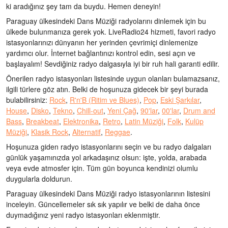
ki aradığınız şey tam da buydu. Hemen deneyin!
Paraguay ülkesindeki Dans Müziği radyolarını dinlemek için bu
ülkede bulunmanıza gerek yok. LiveRadio24 hizmeti, favori radyo
istasyonlarınızı dünyanın her yerinden çevrimiçi dinlemenize
yardımcı olur. İnternet bağlantınızı kontrol edin, sesi açın ve
başlayalım! Sevdiğiniz radyo dalgasıyla iyi bir ruh hali garanti edilir.
Önerilen radyo istasyonları listesinde uygun olanları bulamazsanız,
ilgili türlere göz atın. Belki de hoşunuza gidecek bir şeyi burada
bulabilirsiniz:
Rock
,
R'n'B (Ritim ve Blues)
,
Pop
,
Eski Şarkılar
,
House
,
Disko
,
Tekno
,
Chill-out
,
Yeni Çağ
,
90'lar
,
00'lar
,
Drum and
Bass
,
Breakbeat
,
Elektronika
,
Retro
,
Latin Müziği
,
Folk
,
Kulüp
Müziği
,
Klasik Rock
,
Alternatif
,
Reggae
.
Hoşunuza giden radyo istasyonlarını seçin ve bu radyo dalgaları
günlük yaşamınızda yol arkadaşınız olsun: işte, yolda, arabada
veya evde atmosfer için. Tüm gün boyunca kendinizi olumlu
duygularla doldurun.
Paraguay ülkesindeki Dans Müziği radyo istasyonlarının listesini
inceleyin. Güncellemeler sık sık yapılır ve belki de daha önce
duymadığınız yeni radyo istasyonları eklenmiştir.