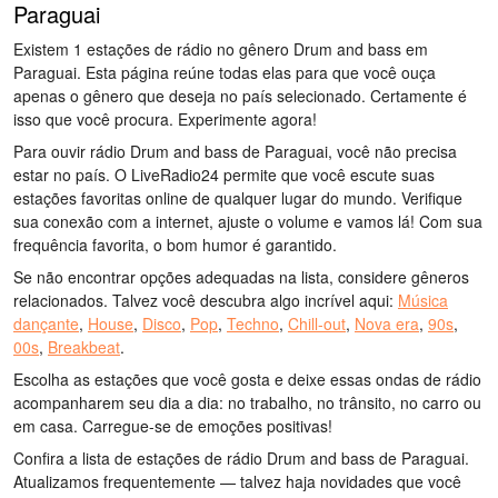
Paraguai
Existem 1 estações de rádio no gênero Drum and bass em
Paraguai. Esta página reúne todas elas para que você ouça
apenas o gênero que deseja no país selecionado. Certamente é
isso que você procura. Experimente agora!
Para ouvir rádio Drum and bass de Paraguai, você não precisa
estar no país. O LiveRadio24 permite que você escute suas
estações favoritas online de qualquer lugar do mundo. Verifique
sua conexão com a internet, ajuste o volume e vamos lá! Com sua
frequência favorita, o bom humor é garantido.
Se não encontrar opções adequadas na lista, considere gêneros
relacionados. Talvez você descubra algo incrível aqui:
Música
dançante
,
House
,
Disco
,
Pop
,
Techno
,
Chill-out
,
Nova era
,
90s
,
00s
,
Breakbeat
.
Escolha as estações que você gosta e deixe essas ondas de rádio
acompanharem seu dia a dia: no trabalho, no trânsito, no carro ou
em casa. Carregue-se de emoções positivas!
Confira a lista de estações de rádio Drum and bass de Paraguai.
Atualizamos frequentemente — talvez haja novidades que você