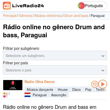
Português
Principal
Gêneros
Música eletrônica
Drum and bass
Paraguai
Rádio online no gênero Drum and
bass, Paraguai
Filtrar por subgênero
Selecione um subgênero
Filtrar por país
Selecione o país
Radio Ultra Dance
Música dançante
House
Disco
Pop
Techno
4.1
Paraguai
Assunção
7
Rádio online no gênero Drum and bass em