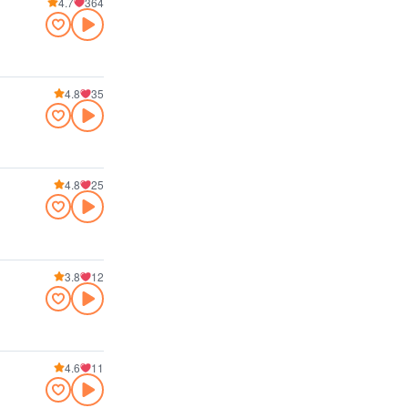
4.7
364
4.8
35
4.8
25
3.8
12
4.6
11