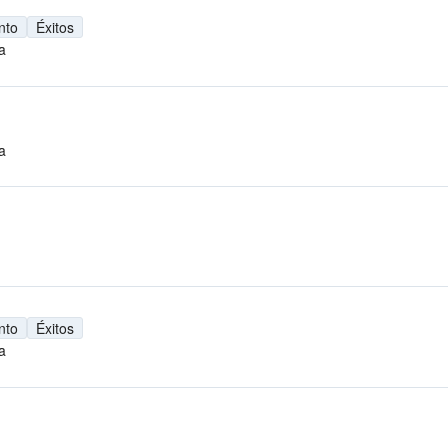
nto
Éxitos
a
a
nto
Éxitos
a