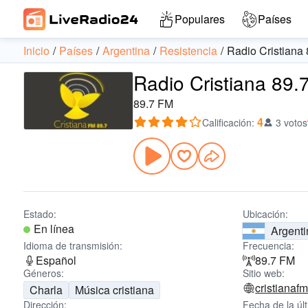
Populares
Países
Inicio
Países
Argentina
Resistencia
Radio Cristiana
Radio Cristiana 89.
89.7 FM
4
Calificación
:
3 votos
Estado:
Ubicación:
En línea
Argenti
Idioma de transmisión:
Frecuencia:
Español
89.7 FM
Géneros:
Sitio web:
cristianaf
Charla
Música cristiana
Dirección:
Fecha de la úl