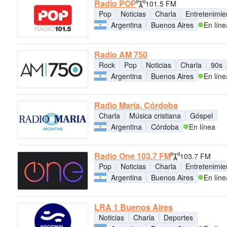
Radio POP
101.5 FM
Pop
Noticias
Charla
Entretenimie
Argentina
Buenos Aires
En líne
Radio AM 750
Rock
Pop
Noticias
Charla
90s
Argentina
Buenos Aires
En líne
Radio María, Córdoba
Charla
Música cristiana
Góspel
Argentina
Córdoba
En línea
Radio One 103.7 FM
103.7 FM
Pop
Noticias
Charla
Entretenimie
Argentina
Buenos Aires
En líne
LRA 1 Buenos Aires
Noticias
Charla
Deportes