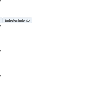
a
a
Entretenimiento
a
a
a