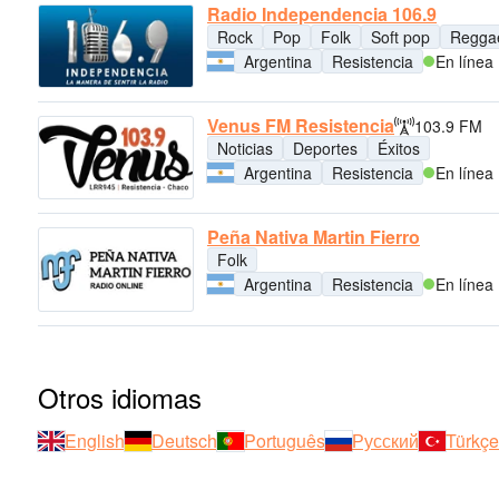
Radio Independencia 106.9
Rock
Pop
Folk
Soft pop
Regga
Argentina
Resistencia
En línea
Venus FM Resistencia
103.9 FM
Noticias
Deportes
Éxitos
Argentina
Resistencia
En línea
Peña Nativa Martin Fierro
Folk
Argentina
Resistencia
En línea
Otros idiomas
English
Deutsch
Português
Русский
Türkçe