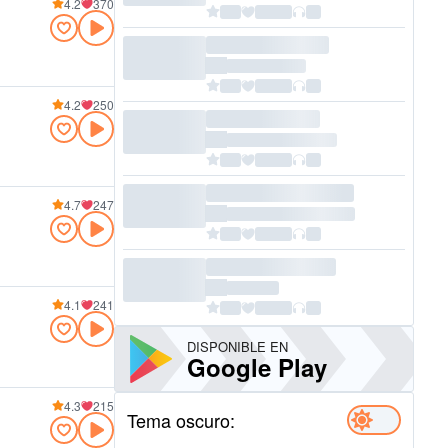
4.2
370
4.2
250
4.7
247
4.1
241
DISPONIBLE EN
Google Play
4.3
215
Tema oscuro: