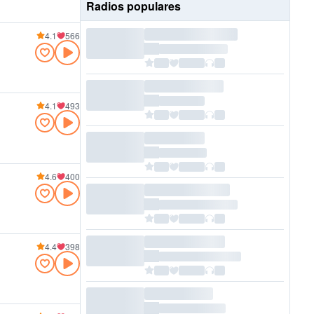
Radios populares
4.1
566
4.1
493
4.6
400
4.4
398