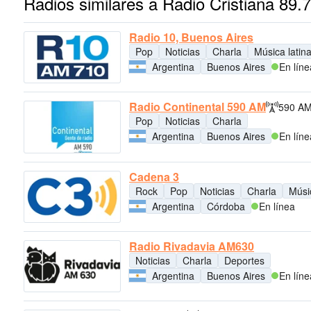
Radios similares a Radio Cristiana 89.
Radio 10, Buenos Aires
Pop
Noticias
Charla
Música latin
Argentina
Buenos Aires
En líne
Radio Continental 590 AM
590 A
Pop
Noticias
Charla
Argentina
Buenos Aires
En líne
Cadena 3
Rock
Pop
Noticias
Charla
Músic
Argentina
Córdoba
En línea
Radio Rivadavia AM630
Noticias
Charla
Deportes
Argentina
Buenos Aires
En líne