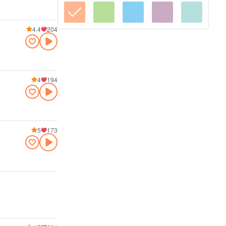
4.4
204
4
194
5
173