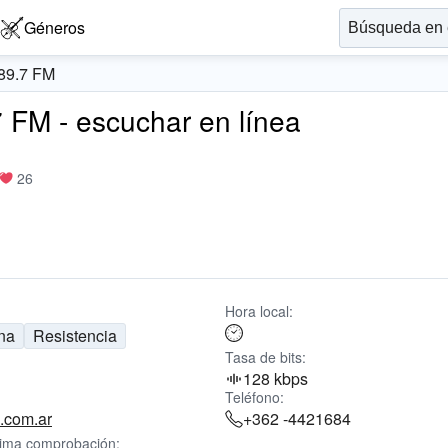
Géneros
 89.7 FM
7 FM - escuchar en línea
26
Hora local:
na
Resistencia
Tasa de bits:
128 kbps
Teléfono:
m.com.ar
+362 -4421684
tima comprobación: