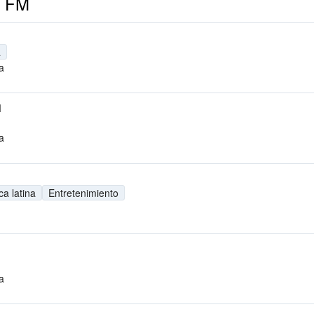
7 FM
a
a
M
a
a latina
Entretenimiento
a