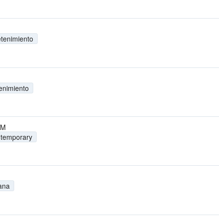
etenimiento
enimiento
FM
ntemporary
iana