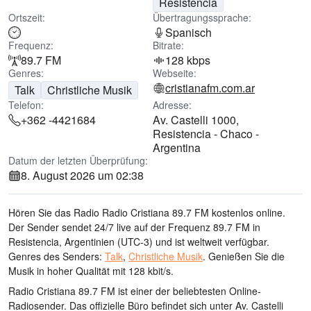
Resistencia
Ortszeit:
Übertragungssprache:
Spanisch
Frequenz:
Bitrate:
89.7 FM
128 kbps
Genres:
Webseite:
cristianafm.com.ar
Talk
Christliche Musik
Telefon:
Adresse:
+362 -4421684
Av. Castelli 1000,
Resistencia - Chaco -
Argentina
Datum der letzten Überprüfung:
8. August 2026 um 02:38
Hören Sie das Radio Radio Cristiana 89.7 FM kostenlos online.
Der Sender sendet 24/7 live
auf der Frequenz 89.7 FM
in
Resistencia, Argentinien
(UTC-3)
und ist weltweit verfügbar.
Genres des Senders:
Talk
,
Christliche Musik
.
Genießen Sie die
Musik
in hoher Qualität
mit 128 kbit/s.
Radio Cristiana 89.7 FM ist einer der beliebtesten Online-
Radiosender
. Das offizielle Büro befindet sich unter Av. Castelli