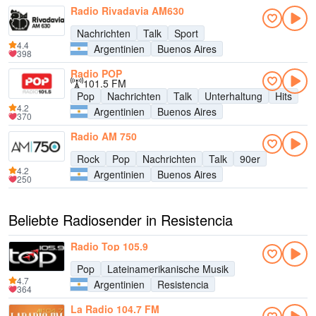
Radio Rivadavia AM630
Nachrichten
Talk
Sport
4.4
Argentinien
Buenos Aires
398
Radio POP
101.5 FM
Pop
Nachrichten
Talk
Unterhaltung
Hits
4.2
Argentinien
Buenos Aires
370
Radio AM 750
Rock
Pop
Nachrichten
Talk
90er
4.2
Argentinien
Buenos Aires
250
Beliebte Radiosender in Resistencia
Radio Top 105.9
Pop
Lateinamerikanische Musik
4.7
Argentinien
Resistencia
364
La Radio 104.7 FM