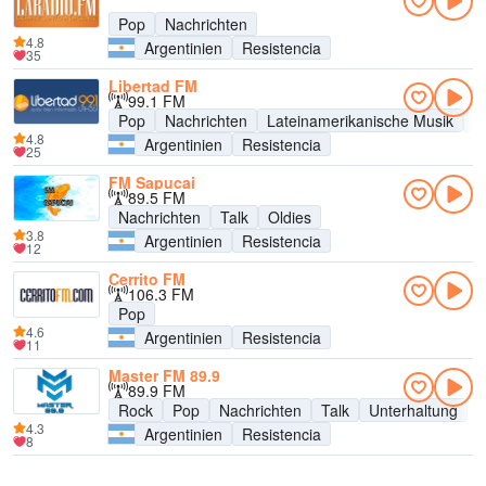
Pop
Nachrichten
4.8
Argentinien
Resistencia
35
Libertad FM
99.1 FM
Pop
Nachrichten
Lateinamerikanische Musik
U
4.8
Argentinien
Resistencia
25
FM Sapucai
89.5 FM
Nachrichten
Talk
Oldies
3.8
Argentinien
Resistencia
12
Cerrito FM
106.3 FM
Pop
4.6
Argentinien
Resistencia
11
Master FM 89.9
89.9 FM
Rock
Pop
Nachrichten
Talk
Unterhaltung
4.3
Argentinien
Resistencia
8