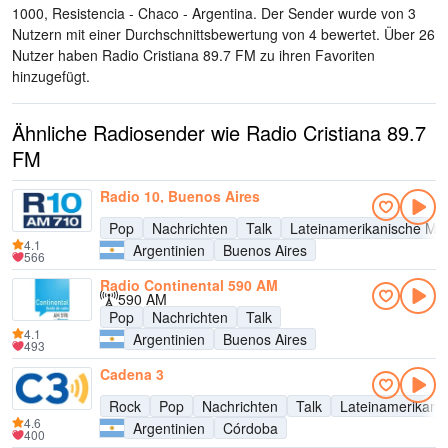
1000, Resistencia - Chaco - Argentina
. Der Sender wurde von 3
Nutzern mit einer Durchschnittsbewertung von 4 bewertet. Über 26
Nutzer haben Radio Cristiana 89.7 FM zu ihren Favoriten
hinzugefügt.
Ähnliche Radiosender wie Radio Cristiana 89.7
FM
Radio 10, Buenos Aires
Pop
Nachrichten
Talk
Lateinamerikanische Mu
4.1
Argentinien
Buenos Aires
566
Radio Continental 590 AM
590 AM
Pop
Nachrichten
Talk
4.1
Argentinien
Buenos Aires
493
Cadena 3
Rock
Pop
Nachrichten
Talk
Lateinamerikani
4.6
Argentinien
Córdoba
400