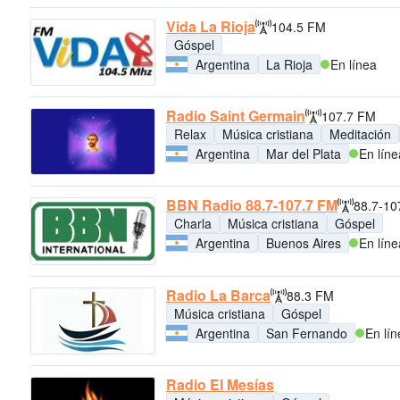
Vida La Rioja
104.5 FM
Góspel
Argentina
La Rioja
En línea
Radio Saint Germain
107.7 FM
Relax
Música cristiana
Meditación
Argentina
Mar del Plata
En líne
BBN Radio 88.7-107.7 FM
88.7-10
Charla
Música cristiana
Góspel
Argentina
Buenos Aires
En líne
Radio La Barca
88.3 FM
Música cristiana
Góspel
Argentina
San Fernando
En lín
Radio El Mesías