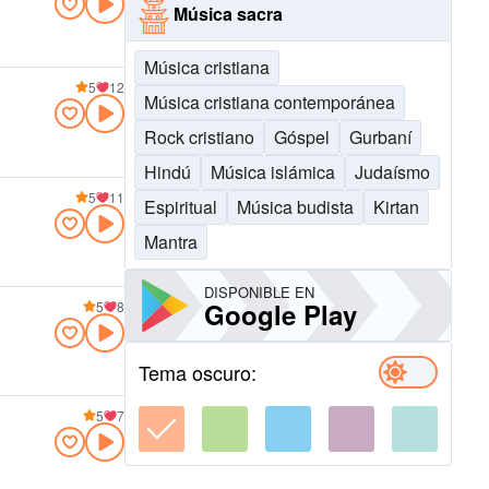
Música sacra
Música cristiana
5
12
Música cristiana contemporánea
Rock cristiano
Góspel
Gurbaní
Hindú
Música islámica
Judaísmo
5
11
Espiritual
Música budista
Kirtan
Mantra
DISPONIBLE EN
Google Play
5
8
Tema oscuro:
5
7