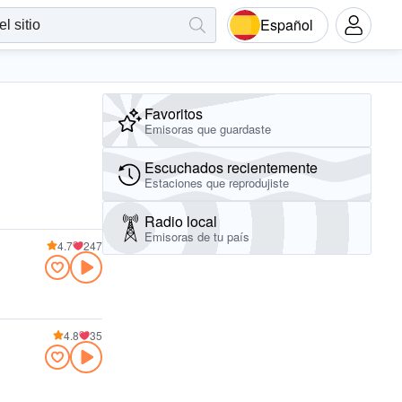
Español
Favoritos
Emisoras que guardaste
Escuchados recientemente
Estaciones que reprodujiste
Radio local
Emisoras de tu país
4.7
247
4.8
35