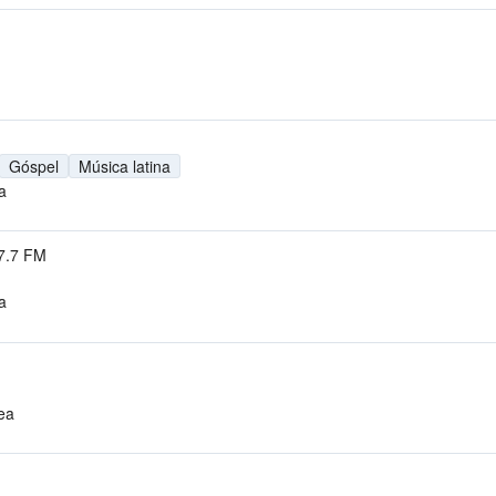
Góspel
Música latina
a
7.7 FM
a
ea