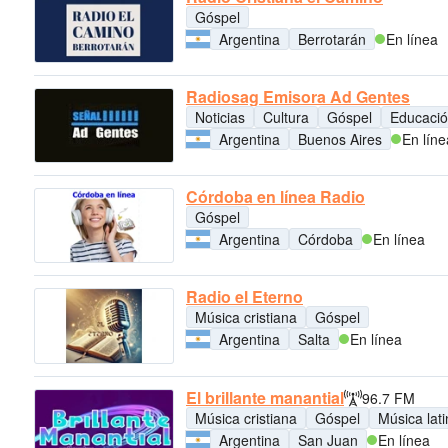
Góspel
Argentina
Berrotarán
En línea
Radiosag Emisora Ad Gentes
Noticias
Cultura
Góspel
Educaci
Argentina
Buenos Aires
En líne
Córdoba en línea Radio
Góspel
Argentina
Córdoba
En línea
Radio el Eterno
Música cristiana
Góspel
Argentina
Salta
En línea
El brillante manantial
96.7 FM
Música cristiana
Góspel
Música lat
Argentina
San Juan
En línea