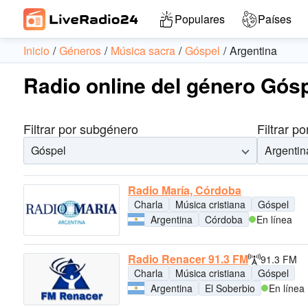
Populares
Países
Inicio
Géneros
Música sacra
Góspel
Argentina
Radio online del género Gósp
Filtrar por subgénero
Filtrar po
Góspel
Argentin
Radio María, Córdoba
Charla
Música cristiana
Góspel
Argentina
Córdoba
En línea
Radio Renacer 91.3 FM
91.3 FM
Charla
Música cristiana
Góspel
Argentina
El Soberbio
En línea