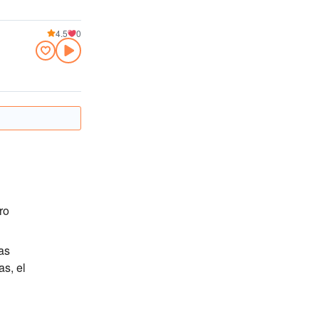
4.5
0
ro
as
as, el