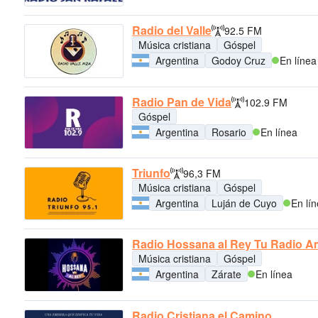
Radio del Valle
92.5 FM
Música cristiana
Góspel
Argentina
Godoy Cruz
En línea
Radio Pan de Vida
102.9 FM
Góspel
Argentina
Rosario
En línea
Triunfo
96,3 FM
Música cristiana
Góspel
Argentina
Luján de Cuyo
En lí
Radio Hossana al Rey Tu Radio A
Música cristiana
Góspel
Argentina
Zárate
En línea
Radio Cristiana el Camino