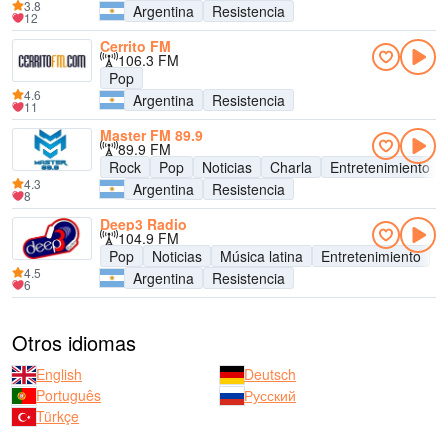
3.8
Argentina
Resistencia
12
Cerrito FM
106.3 FM
Pop
4.6
Argentina
Resistencia
11
Master FM 89.9
89.9 FM
Rock
Pop
Noticias
Charla
Entretenimiento
4.3
Argentina
Resistencia
8
Deep3 Radio
104.9 FM
Pop
Noticias
Música latina
Entretenimiento
4.5
Argentina
Resistencia
6
Otros idiomas
English
Deutsch
Português
Русский
Türkçe