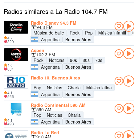
Radios similares a La Radio 104.7 FM
Radio Disney 94.3 FM
94.3 FM
Música de baile
Rock
Pop
Música infantil
Adu
4.7
Argentina
Buenos Aires
829
Aspen
102.3 FM
Rock
Noticias
90s
80s
70s
4.6
Argentina
Buenos Aires
684
Radio 10, Buenos Aires
Pop
Noticias
Charla
Música latina
4.1
Argentina
Buenos Aires
566
Radio Continental 590 AM
590 AM
Pop
Noticias
Charla
4.1
Argentina
Buenos Aires
493
Radio La Red
910 AM