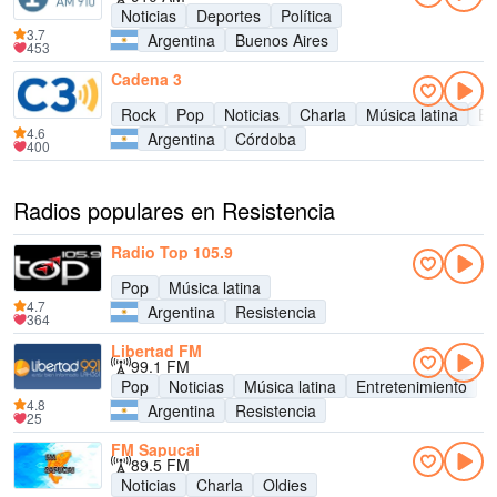
Noticias
Deportes
Política
3.7
Argentina
Buenos Aires
453
Cadena 3
Rock
Pop
Noticias
Charla
Música latina
En
4.6
Argentina
Córdoba
400
Radios populares en Resistencia
Radio Top 105.9
Pop
Música latina
4.7
Argentina
Resistencia
364
Libertad FM
99.1 FM
Pop
Noticias
Música latina
Entretenimiento
4.8
Argentina
Resistencia
25
FM Sapucai
89.5 FM
Noticias
Charla
Oldies